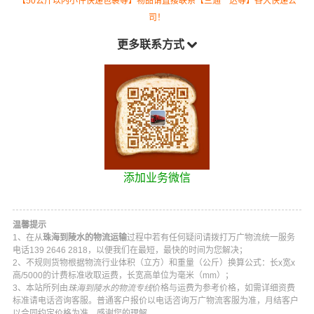
【50公斤以内小件快递包裹等】物品请直接联系【三通一达等】各大快递公
司！
更多联系方式
添加业务微信
温馨提示
1、在从
珠海到陵水的物流运输
过程中若有任何疑问请拨打
万广物流
统一服务
电话
139 2646 2818
，以便我们在最短，最快的时间为您解决；
2、不规则货物根据物流行业体积（立方）和重量（公斤）换算公式：长x宽x
高/5000的计费标准收取运费，长宽高单位为毫米（mm）；
3、本站所列由
珠海到陵水的物流专线
价格与运费为参考价格，如需详细资费
标准请电话咨询客服。普通客户报价以电话咨询
万广物流
客服为准，月结客户
以合同约定价格为准，感谢您的理解。