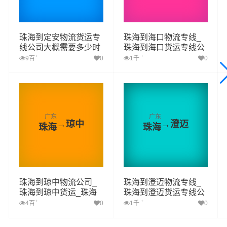
珠海到定安物流货运专
珠海到海口物流专线_
线公司大概需要多少时
珠海到海口货运专线公
间
司
+
+
9百
0
1千
0
广东
广东
→
琼中
→
澄迈
珠海
珠海
珠海到琼中物流公司_
珠海到澄迈物流专线_
珠海到琼中货运_珠海
珠海到澄迈货运专线公
至琼中物流专线
司
+
+
4百
0
1千
0