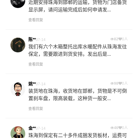
近期安排珠海到邯郸的运输，货物为门店备货
显示屏，请问运输完成后如何申请发...
查看回复
陈**
82
0人
07-14
我们有六个木箱整托出库水暖配件从珠海发往
保定，需要跟进到货安排。发出后是...
查看回复
姚**
98
0人
07-14
装货地在珠海，收货地在邯郸，货物是不可倒
置刹车盘，限高装载，这种货一般安...
查看回复
金**
46
0人
07-14
珠海到保定有二十多件成捆发货板材，运费可