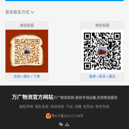
更多联系方式
微信客服
微信客服
咨询 ▪ 报价 ▪ 下单
查单 ▪ 投诉 ▪ 建议
万广物流官方网站
万广物流官网-高效专线运输,优质物流服务
版权声明
隐私条款
网站导航
汽运
线路
危险品
物流专线
粤ICP备16111739号