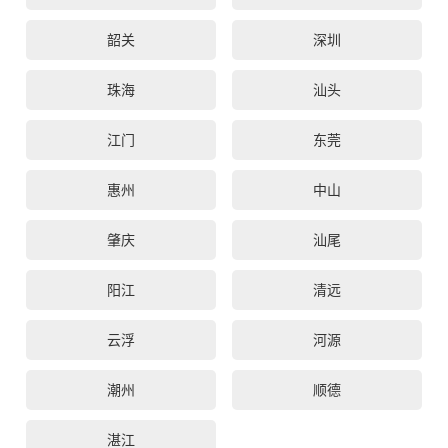
韶关
深圳
珠海
汕头
江门
东莞
惠州
中山
肇庆
汕尾
阳江
清远
云浮
河源
潮州
顺德
湛江