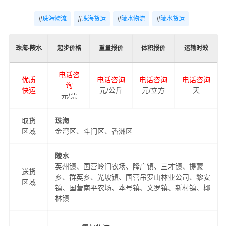
#
#
#
#
珠海物流
珠海货运
陵水物流
陵水货运
珠海-陵水
起步价格
重量报价
体积报价
运输时效
电话咨
优质
电话咨询
电话咨询
电话咨询
询
快运
元/公斤
元/立方
天
元/票
取货
珠海
区域
金湾区、斗门区、香洲区
陵水
英州镇、国营岭门农场、隆广镇、三才镇、提蒙
送货
乡、群英乡、光坡镇、国营吊罗山林业公司、黎安
区域
镇、国营南平农场、本号镇、文罗镇、新村镇、椰
林镇