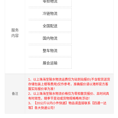
零担物流
冷链物流
全国配送
服务
内容
国内物流
整车物流
展会运输
1、以上
珠海
至
陵水
物流运费仅为站到站报价(不含取货送货
存储包装上楼等费用)仅作参考，准确报价请以港邦官方客
服实际报价单为准！
备注
2、以上
珠海
至
陵水
物流价格仅为零担散货报价、且时间具
有时效性，随季节变动或货物规格略有浮动！
3、【20公斤以内小件快递】物品请直接联系【四通一达
等】各大快递公司！