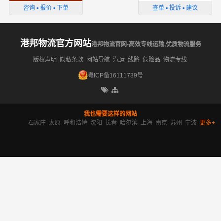
咨询 ▪ 报价 ▪ 下单
查单 ▪ 投诉 ▪ 建议
港邦物流官方网站
港邦物流官网-高效专线运输,优质物流服务
版权声明
隐私条款
网站导航
汽运
线路
危险品
物流专线
粤ICP备16111739号
我也需要这样的网站
石家庄
太原
呼和浩特
沈阳
长春
哈尔滨
上海
南京
苏州
宁波
更多+