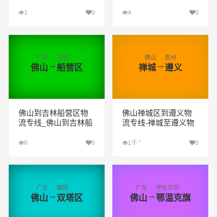
白云矿区货运专线公
物流公司
司
1
0
4
0
查看详细
查看详细
广东
吉林
佛山
贵州
→
→
佛山
船营区
禅城
遵义
佛山到吉林船营区物
佛山禅城区到遵义物
流专线_佛山到吉林船
流专线-禅城至遵义物
营区货运专线公司
流公司
+
0
0
1千
0
查看详细
查看详细
广东
朝阳
广东
呼伦贝尔
→
→
佛山
双塔区
佛山
鄂温克旗