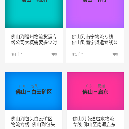
佛山
福州
佛山
南宁
佛山到福州物流货运专
佛山到南宁物流专线_
线公司大概需要多少时
佛山到南宁货运专线公
间
司
+
+
1千
0
1千
0
查看详细
查看详细
广东
包头
广东
南通
→
→
佛山
白云矿区
佛山
启东
佛山到包头白云矿区
佛山到南通启东物流
物流专线_佛山到包头
专线-佛山至南通启东