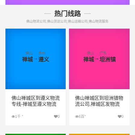
热门线路
佛山物流公司,佛山货运公司,佛山运输公司,佛山物流服务
佛山
贵州
佛山
广东
→
→
禅城
遵义
禅城
坦洲镇
佛山禅城区到遵义物流
佛山禅城区到坦洲镇物
专线-禅城至遵义物流
流公司,禅城区发物流
公司
到中山坦洲镇,佛山至
中山坦洲镇物流专线
+
+
1千
0
6百
0
查看详细
查看详细