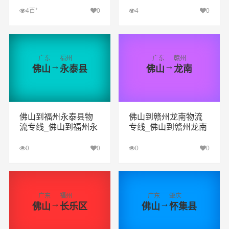
+
4百
0
4
0
查看详细
查看详细
广东
福州
广东
赣州
→
→
佛山
永泰县
佛山
龙南
佛山到福州永泰县物
佛山到赣州龙南物流
流专线_佛山到福州永
专线_佛山到赣州龙南
泰县货运专线公司
货运专线公司
0
0
0
0
查看详细
查看详细
广东
福州
广东
肇庆
→
→
佛山
长乐区
佛山
怀集县