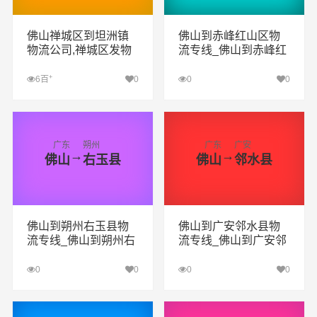
佛山禅城区到坦洲镇
佛山到赤峰红山区物
物流公司,禅城区发物
流专线_佛山到赤峰红
流到中山坦洲镇,佛山
山区货运专线公司
至中山坦洲镇物流专
+
6百
0
0
0
线
查看详细
查看详细
广东
朔州
广东
广安
→
→
佛山
右玉县
佛山
邻水县
佛山到朔州右玉县物
佛山到广安邻水县物
流专线_佛山到朔州右
流专线_佛山到广安邻
玉县货运专线公司
水县货运专线公司
0
0
0
0
查看详细
查看详细