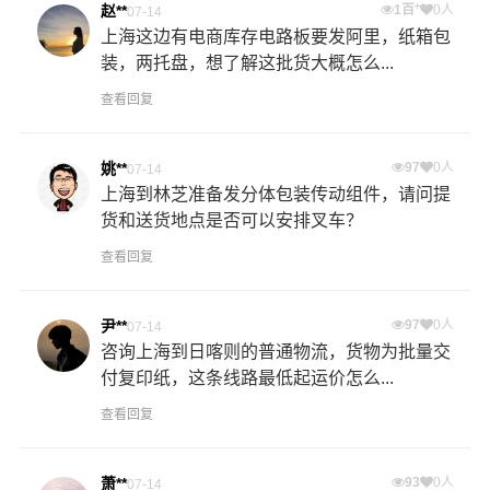
+
赵**
1百
0人
07-14
上海这边有电商库存电路板要发阿里，纸箱包
装，两托盘，想了解这批货大概怎么...
查看回复
姚**
97
0人
07-14
上海到林芝准备发分体包装传动组件，请问提
货和送货地点是否可以安排叉车？
查看回复
尹**
97
0人
07-14
咨询上海到日喀则的普通物流，货物为批量交
付复印纸，这条线路最低起运价怎么...
查看回复
萧**
93
0人
07-14