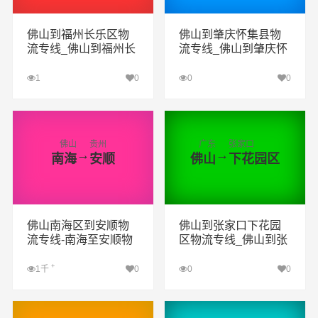
佛山到福州长乐区物
佛山到肇庆怀集县物
流专线_佛山到福州长
流专线_佛山到肇庆怀
乐区货运专线公司
集县货运专线公司
1
0
0
0
查看详细
查看详细
佛山
贵州
广东
张家口
→
→
南海
安顺
佛山
下花园区
佛山南海区到安顺物
佛山到张家口下花园
流专线-南海至安顺物
区物流专线_佛山到张
流公司
家口下花园区货运专
线公司
+
1千
0
0
0
查看详细
查看详细