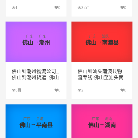
物流公司
至和田物流专线
+
1
0
3百
0
查看详细
查看详细
广东
广东
广东
汕头
→
→
佛山
潮州
佛山
南澳县
佛山到潮州物流公司_
佛山到汕头南澳县物
佛山到潮州货运_佛山
流专线-佛山至汕头南
至潮州物流专线
澳县物流公司
+
5百
0
2
0
查看详细
查看详细
广东
贵港
广东
湖南
→
→
佛山
平南县
佛山
湖南