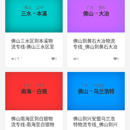
佛山
辽宁
广东
黄石
→
→
三水
本溪
佛山
大冶
佛山三水区到本溪物
佛山到黄石大冶物流
流专线-佛山三水区至
专线_佛山到黄石大冶
本溪物流公司
货运专线公司
+
1千
0
0
0
查看详细
查看详细
佛山
甘肃
广东
兴安盟
→
→
南海
白银
佛山
乌兰浩特
佛山南海区到白银物
佛山到兴安盟乌兰浩
流专线-南海至白银物
特物流专线_佛山到兴