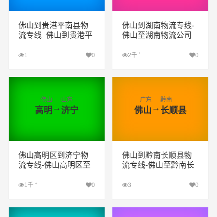
佛山到贵港平南县物
佛山到湖南物流专线-
流专线_佛山到贵港平
佛山至湖南物流公司
南县货运专线公司
+
1
0
2千
0
查看详细
查看详细
佛山
山东
广东
黔南
→
→
高明
济宁
佛山
长顺县
佛山高明区到济宁物
佛山到黔南长顺县物
流专线-佛山高明区至
流专线-佛山至黔南长
济宁物流公司
顺县物流公司
+
1千
0
3
0
查看详细
查看详细