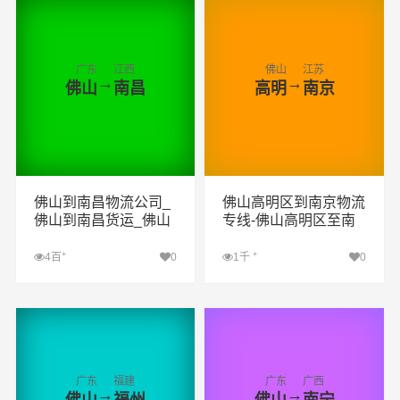
广东
江西
佛山
江苏
→
→
佛山
南昌
高明
南京
佛山到南昌物流公司_
佛山高明区到南京物流
佛山到南昌货运_佛山
专线-佛山高明区至南
至南昌物流专线
京物流公司
+
+
4百
0
1千
0
查看详细
查看详细
广东
福建
广东
广西
→
→