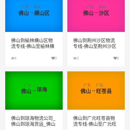
广东
榆林
广东
荆州
→
→
佛山
横山区
佛山
沙区
佛山到榆林横山区物
佛山到荆州沙区物流
流专线-佛山至榆林横
专线-佛山至荆州沙区
山区物流公司
物流公司
4
0
3
0
查看详细
查看详细
广东
广东
广元
→
琼海
→
佛山
佛山
旺苍县
佛山到琼海物流公司_
佛山到广元旺苍县物
佛山到琼海货运_佛山
流专线-佛山至广元旺
至琼海物流专线
苍县物流公司