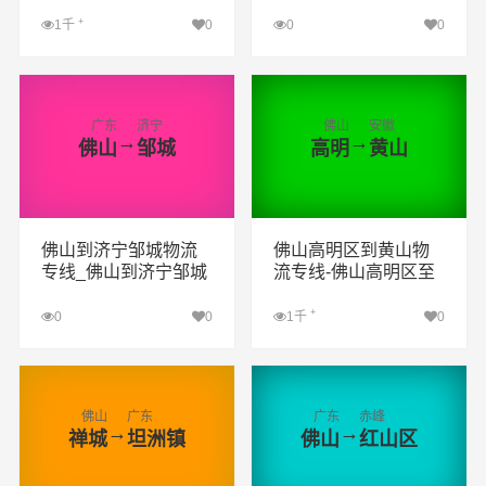
流公司
安盟乌兰浩特货运专
线公司
+
1千
0
0
0
查看详细
查看详细
广东
济宁
佛山
安徽
→
→
佛山
邹城
高明
黄山
佛山到济宁邹城物流
佛山高明区到黄山物
专线_佛山到济宁邹城
流专线-佛山高明区至
货运专线公司
黄山物流公司
+
0
0
1千
0
查看详细
查看详细
佛山
广东
广东
赤峰
→
→
禅城
坦洲镇
佛山
红山区