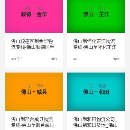
佛山
浙江
广东
怀化
→
→
顺德
金华
佛山
芷江
佛山顺德区到金华物
佛山到怀化芷江物流
流专线-佛山顺德区至
专线-佛山至怀化芷江
金华物流公司
物流公司
+
1千
0
3
0
查看详细
查看详细
广东
邢台
广东
新疆
→
→
佛山
威县
佛山
和田
佛山到邢台威县物流
佛山到和田物流公司_
专线-佛山至邢台威县
佛山到和田货运_佛山