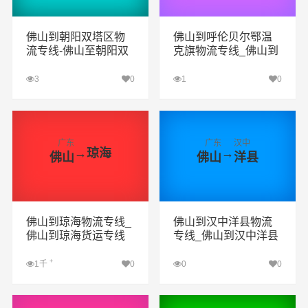
佛山到朝阳双塔区物
佛山到呼伦贝尔鄂温
流专线-佛山至朝阳双
克旗物流专线_佛山到
塔区物流公司
呼伦贝尔鄂温克旗货
运专线公司
3
0
1
0
查看详细
查看详细
广东
广东
汉中
→
琼海
→
佛山
佛山
洋县
佛山到琼海物流专线_
佛山到汉中洋县物流
佛山到琼海货运专线
专线_佛山到汉中洋县
公司
货运专线公司
+
1千
0
0
0
查看详细
查看详细