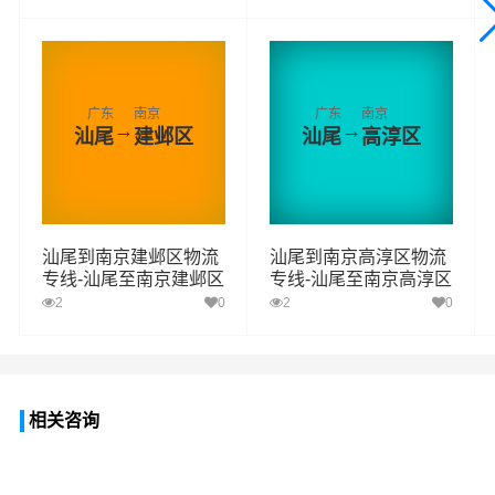
广东
南京
广东
南京
→
→
汕尾
建邺区
汕尾
高淳区
汕尾到南京建邺区物流
汕尾到南京高淳区物流
专线-汕尾至南京建邺区
专线-汕尾至南京高淳区
物流公司
物流公司
2
0
2
0
相关咨询