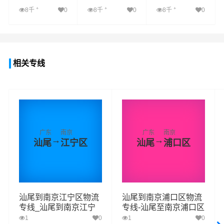
+
+
+
8千
0
8千
0
8千
0
查看详细
查看详细
查看详细
相关专线
广东
南京
广东
南京
→
→
汕尾
江宁区
汕尾
浦口区
汕尾到南京江宁区物流
汕尾到南京浦口区物流
专线_汕尾到南京江宁
专线-汕尾至南京浦口区
区货运专线公司
物流公司
1
0
1
0