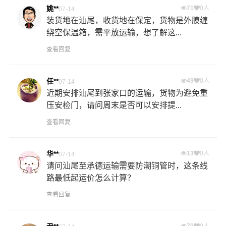
姚**
71
0人
07-14
装货地在汕尾，收货地在保定，货物是外膜缠
绕空保温箱，需平放运输，想了解这...
查看回复
任**
49
0人
07-14
近期安排汕尾到张家口的运输，货物为避免重
压安检门，请问周末是否可以安排提...
查看回复
华**
13
0人
07-14
请问汕尾至承德运输需要防潮铜管时，这条线
路最低起运价怎么计算？
查看回复
70
0人