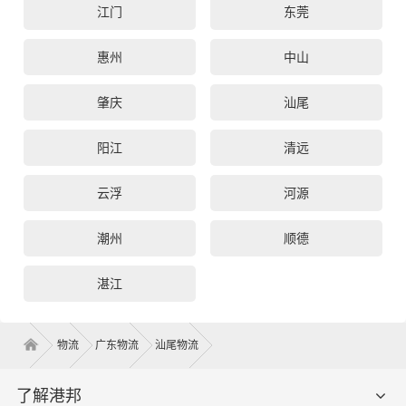
江门
东莞
惠州
中山
肇庆
汕尾
阳江
清远
云浮
河源
潮州
顺德
湛江
物流
广东物流
汕尾物流
了解港邦