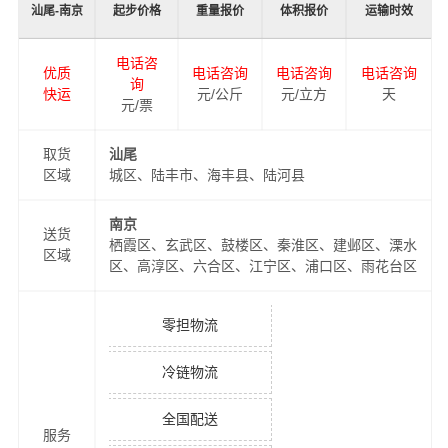
汕尾-南京
起步价格
重量报价
体积报价
运输时效
电话咨
优质
电话咨询
电话咨询
电话咨询
询
快运
元/公斤
元/立方
天
元/票
取货
汕尾
区域
城区、陆丰市、海丰县、陆河县
南京
送货
栖霞区、玄武区、鼓楼区、秦淮区、建邺区、溧水
区域
区、高淳区、六合区、江宁区、浦口区、雨花台区
零担物流
冷链物流
全国配送
服务