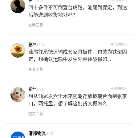
尹**
07-14
四十多件不可倒置台虎钳，汕尾到保定，到达
后能送到收货地址吗？
查看回复
彭**
72
0人
07-14
汕尾往承德运输成套家具板件，包装为铁架固
定，想确认运输中发生外包装破损如...
查看回复
俞**
49
0人
07-14
想从汕尾发六个木箱防潮存放玻璃台面到张家
口，两托盘，想了解这批货大概怎么...
查看回复
港邦物流
刚刚