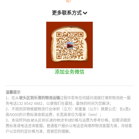
司！
更多联系方式
添加业务微信
温馨提示
1、在从
坡头区到乐清的物流运输
过程中若有任何疑问请拨打
港邦物流
统一服
务电话
132 8542 4882
，以便我们在最短，最快的时间为您解决；
2、不规则货物根据物流行业体积（立方）和重量（公斤）换算公式：长x宽x
高/5000的计费标准收取运费，长宽高单位为毫米（mm）；
3、本站所列由
坡头区到乐清的物流专线
价格与运费为参考价格，如需详细资
费标准请电话咨询客服。普通客户报价以电话咨询
港邦物流
客服为准，月结客
户以合同约定价格为准，感谢您的理解。