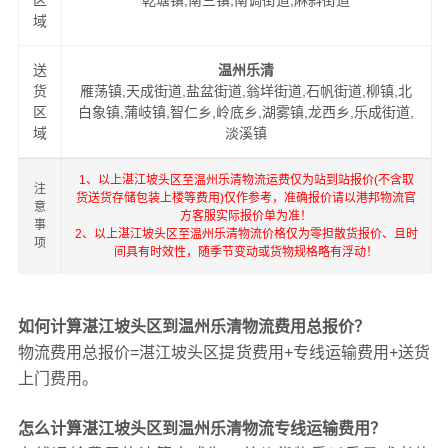
区
乾塘镇,南三镇,南调街道,麻斜街道
域
送
温州乐清
货
雁荡镇,天成街道,盐盆街道,翁垟街道,石帆街道,柳镇,北
区
白象镇,蒲岐镇,智仁乡,岭底乡,湖雾镇,龙西乡,乐成街道,
域
淡溪镇
1、以上湛江坡头区至温州乐清物流运费仅为站到站报价(不含取
注
货送货存储包装上楼等费用)仅作参考，准确报价请以港邦物流官
意
方客服实际报价单为准！
事
2、以上湛江坡头区至温州乐清物流价格仅为零担散货报价、且时
项
间具有时效性，随季节变动或货物规格略有浮动！
如何计算湛江坡头区到温州乐清物流费用总报价？
物流费用总报价=湛江坡头区提货费用+专线运输费用+送货
上门费用。
怎么计算湛江坡头区到温州乐清物流专线运输费用？