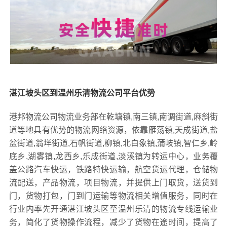
湛江坡头区到温州乐清物流公司平台优势
港邦物流公司物流业务部在乾塘镇,南三镇,南调街道,麻斜街
道等地具有优势的物流网络资源，依靠雁荡镇,天成街道,盐
盆街道,翁垟街道,石帆街道,柳镇,北白象镇,蒲岐镇,智仁乡,岭
底乡,湖雾镇,龙西乡,乐成街道,淡溪镇为转运中心，业务覆
盖公路汽车快运，铁路特快运输，航空货运代理，仓储物
流配送，产品物流，项目物流，并提供上门取货，送货到
门，货物打包，门到门运输等物流相关增值服务，同时在
行业内率先开通湛江坡头区至温州乐清的物流专线运输业
务，简化了货物操作流程，减少了货物在途时间，提高了