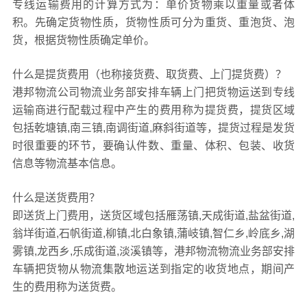
专线运输费用的计算方式为：单价货物乘以重量或者体
积。先确定货物性质，货物性质可分为重货、重泡货、泡
货，根据货物性质确定单价。
什么是提货费用（也称接货费、取货费、上门提货费）？
港邦物流公司物流业务部安排车辆上门把货物运送到专线
运输商进行配载过程中产生的费用称为提货费，提货区域
包括乾塘镇,南三镇,南调街道,麻斜街道等，提货过程是发货
时很重要的环节，要确认件数、重量、体积、包装、收货
信息等物流基本信息。
什么是送货费用？
即送货上门费用，送货区域包括雁荡镇,天成街道,盐盆街道,
翁垟街道,石帆街道,柳镇,北白象镇,蒲岐镇,智仁乡,岭底乡,湖
雾镇,龙西乡,乐成街道,淡溪镇等，港邦物流物流业务部安排
车辆把货物从物流集散地运送到指定的收货地点，期间产
生的费用称为送货费。