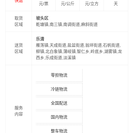
快运
元/票
元/公斤
元/立方
天
取货
坡头区
区域
乾塘镇,南三镇,南调街道,麻斜街道
乐清
送货
雁荡镇,天成街道,盐盆街道,翁垟街道,石帆街道,
区域
柳镇,北白象镇,蒲岐镇,智仁乡,岭底乡,湖雾镇,龙
西乡,乐成街道,淡溪镇
零担物流
冷链物流
全国配送
服务
内容
国内物流
整车物流