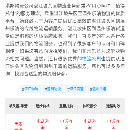
港邦物流公司湛江坡头区物流业务部秉承“用心呵护，值得
托付”的服务理念，凭借湛江坡头区至温州乐清物流的优质
平台，始终致力于为客户提供优质高效的湛江坡头区到温
州乐清的专线物流运输服务。湛江坡头区到温州乐清货运
专线是港邦的优质品牌服务，我们一直多年的在为各行各
业提供我们的物流服务，也得到了很多客户的认可和口碑
相传，如果您有意向选择我们，我们非常乐意为您解决物
流相关问题。当然，还有很多优秀的
物流公司
也提供从湛
江坡头区发物流到温州乐清的运输服务，您也可以多多咨
询，找到合适您的物流服务商。
#
#
#
#
湛江物流
温州物流
湛江货运
温州货运
坡头区-乐清
起步价格
重量报价
体积报价
运输时效
电话咨
电话咨
电话咨
电话咨
优质
询
询
询
询