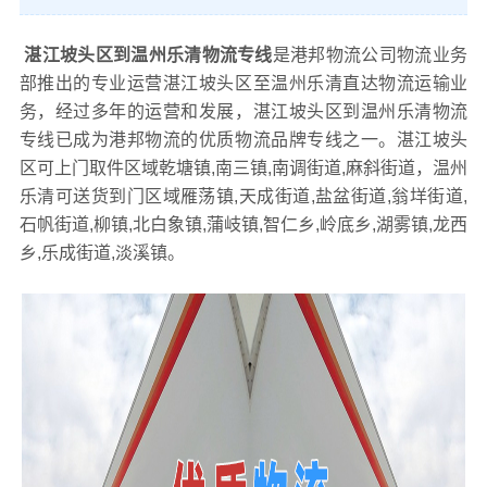
湛江坡头区到温州乐清物流专线
是港邦物流公司物流业务
部推出的专业运营湛江坡头区至温州乐清直达物流运输业
务，经过多年的运营和发展，湛江坡头区到温州乐清物流
专线已成为港邦物流的优质物流品牌专线之一。湛江坡头
区可上门取件区域乾塘镇,南三镇,南调街道,麻斜街道，温州
乐清可送货到门区域雁荡镇,天成街道,盐盆街道,翁垟街道,
石帆街道,柳镇,北白象镇,蒲岐镇,智仁乡,岭底乡,湖雾镇,龙西
乡,乐成街道,淡溪镇。