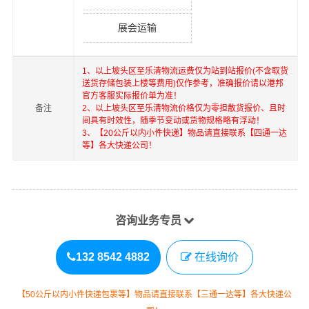
展会运输
1、以上
坡头区
至
乐清
物流运费仅为站到站报价(不含取货
送货存储包装上楼等费用)仅作参考，准确报价请以港邦
官方客服实际报价单为准！
备注
2、以上
坡头区
至
乐清
物流价格仅为零担散货报价、且时
间具有时效性，随季节变动或货物规格略有浮动！
3、【20公斤以内小件快递】物品请直接联系【四通一达
等】各大快递公司！
咨询业务专员
132 8542 4882
在线询价
【50公斤以内小件快递包裹等】物品请直接联系【三通一达等】各大快递公