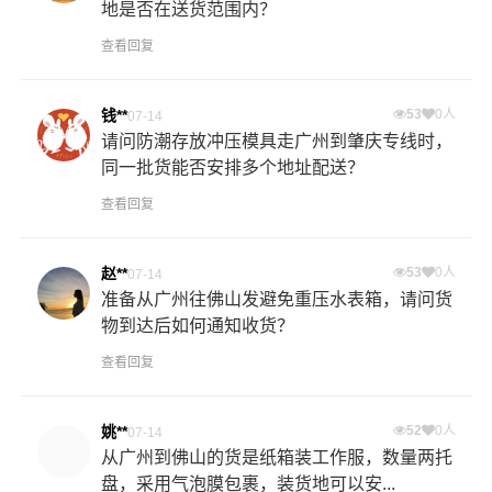
地是否在送货范围内？
查看回复
钱**
53
0人
07-14
请问防潮存放冲压模具走广州到肇庆专线时，
同一批货能否安排多个地址配送？
查看回复
赵**
53
0人
07-14
准备从广州往佛山发避免重压水表箱，请问货
物到达后如何通知收货？
查看回复
姚**
52
0人
07-14
从广州到佛山的货是纸箱装工作服，数量两托
盘，采用气泡膜包裹，装货地可以安...