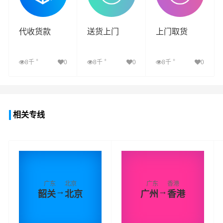
代收货款
送货上门
上门取货
+
+
+
8千
0
8千
0
8千
0
查看详细
查看详细
查看详细
相关专线
广东
北京
广东
香港
→
→
韶关
北京
广州
香港