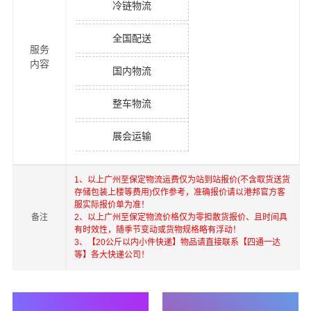
冷链物流
全国配送
服务
内容
国内物流
整车物流
展会运输
1、以上
广州
至
保定
物流运费仅为站到站报价(不含取货送货
存储包装上楼等费用)仅作参考，准确报价请以港邦官方客
服实际报价单为准！
备注
2、以上
广州
至
保定
物流价格仅为零担散货报价、且时间具
有时效性，随季节变动或货物规格略有浮动！
3、【20公斤以内小件快递】物品请直接联系【四通一达
等】各大快递公司！