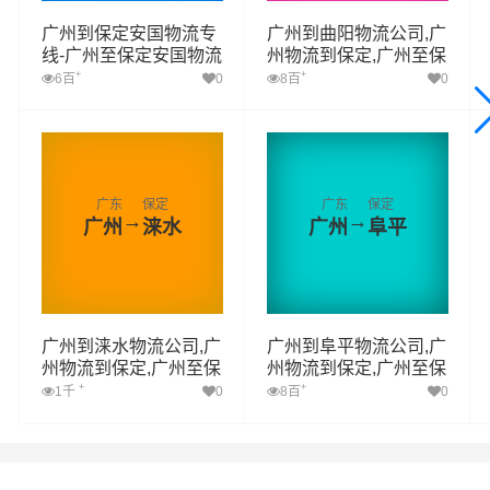
广州到保定安国物流专
广州到曲阳物流公司,广
线-广州至保定安国物流
州物流到保定,广州至保
公司
定曲阳物流专线
+
+
6百
0
8百
0
广东
保定
广东
保定
→
→
广州
涞水
广州
阜平
广州到涞水物流公司,广
广州到阜平物流公司,广
州物流到保定,广州至保
州物流到保定,广州至保
定涞水物流专线
定阜平物流专线
+
+
1千
0
8百
0