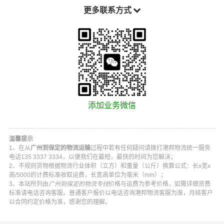
更多联系方式
添加业务微信
温馨提示
1、在从
广州到保定的物流运输
过程中若有任何疑问请拨打
港邦物流
统一服务
电话
135 3337 3334
，以便我们在最短，最快的时间为您解决；
2、不规则货物根据物流行业体积（立方）和重量（公斤）换算公式：长x宽x
高/5000的计费标准收取运费，长宽高单位为毫米（mm）；
3、本站所列由
广州到保定的物流专线
价格与运费为参考价格，如需详细资费
标准请电话咨询客服。普通客户报价以电话咨询
港邦物流
客服为准，月结客户
以合同约定价格为准，感谢您的理解。