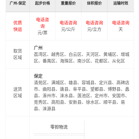
广州-保定
起步价格
重量报价
体积报价
运输时效
电话咨
优质
电话咨询
电话咨询
电话咨询
询
快运
元/公斤
元/立方
天
元/票
广州
取货
荔湾区、越秀区、白云区、天河区、黄埔区、增城
区域
区、番禺区、海珠区、南沙区、花都区、从化区
保定
清苑区、满城区、雄县、容城县、定兴县、高碑店
送货
市、曲阳县、唐县、阜平县、望都县、博野县、蠡
区域
县、涿州市、涞水县、莲池区、定州市、安国市、
竞秀区、高阳县、安新县、徐水区、顺平县、易
县、涞源县
零担物流