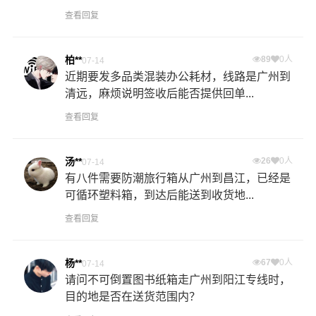
查看回复
柏**
89
0人
07-14
近期要发多品类混装办公耗材，线路是广州到
清远，麻烦说明签收后能否提供回单...
查看回复
汤**
26
0人
07-14
有八件需要防潮旅行箱从广州到昌江，已经是
可循环塑料箱，到达后能送到收货地...
查看回复
杨**
67
0人
07-14
请问不可倒置图书纸箱走广州到阳江专线时，
目的地是否在送货范围内？