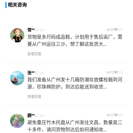
相关咨询
常**
35
0人
07-14
货物是多尺码成品鞋，计划用于售后返厂，需
要从广州运往三沙，想了解这批货大...
查看回复
张**
75
0人
07-14
我们准备从广州发十几箱防潮存放螺栓箱到河
源，珍珠棉防护。到达后能送到收货...
查看回复
顾**
47
0人
07-14
避免重压竹木托盘从广州发往文昌，数量是二
十多件，请问货物到达后如何通知收...