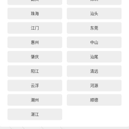
珠海
汕头
江门
东莞
惠州
中山
肇庆
汕尾
阳江
清远
云浮
河源
潮州
顺德
湛江