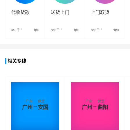
代收货款
送货上门
上门取货
+
+
+
8千
0
8千
0
8千
0
查看详细
查看详细
查看详细
相关专线
广东
保定
广东
保定
→
→
广州
安国
广州
曲阳