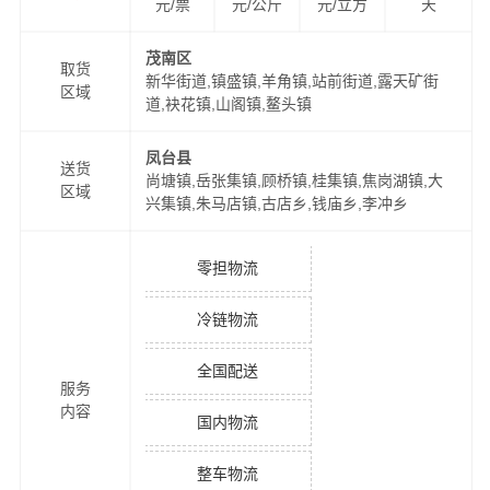
元/票
元/公斤
元/立方
天
茂南区
取货
新华街道,镇盛镇,羊角镇,站前街道,露天矿街
区域
道,袂花镇,山阁镇,鳌头镇
凤台县
送货
尚塘镇,岳张集镇,顾桥镇,桂集镇,焦岗湖镇,大
区域
兴集镇,朱马店镇,古店乡,钱庙乡,李冲乡
零担物流
冷链物流
全国配送
服务
内容
国内物流
整车物流