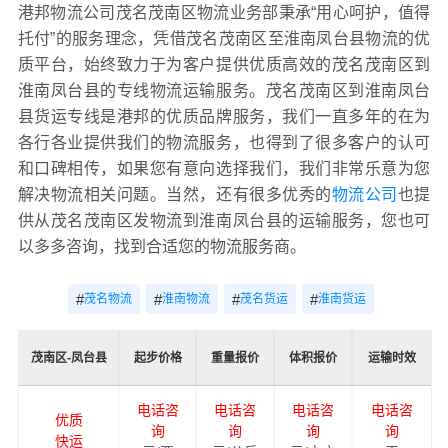
港邦物流公司茂名茂南区物流业务部秉承“用心呵护，值得
托付”的服务理念，凭借茂名茂南区至淮南凤台县物流的优
质平台，始终致力于为客户提供优质高效的茂名茂南区到
淮南凤台县的专线物流运输服务。茂名茂南区到淮南凤台
县货运专线是港邦的优质品牌服务，我们一直多年的在为
各行各业提供我们的物流服务，也得到了很多客户的认可
和口碑相传，如果您有意向选择我们，我们非常乐意为您
解决物流相关问题。当然，还有很多优秀的
物流公司
也提
供从茂名茂南区发物流到淮南凤台县的运输服务，您也可
以多多咨询，找到合适您的物流服务商。
#
#
#
#
茂名物流
淮南物流
茂名货运
淮南货运
茂南区-凤台县
起步价格
重量报价
体积报价
运输时效
电话咨
电话咨
电话咨
电话咨
优质
询
询
询
询
快运