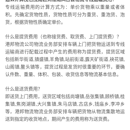
专线运输费用的计算方式为：单价货物乘以重量或者体
积。先确定货物性质，货物性质可分为重货、重泡货、泡
货，根据货物性质确定单价。
什么是提货费用（也称接货费、取货费、上门提货费）？
港邦物流公司物流业务部安排车辆上门把货物运送到专线
运输商进行配载过程中产生的费用称为提货费，提货区域
包括新华街道,镇盛镇,羊角镇,站前街道,露天矿街道,袂花镇,
山阁镇,鳌头镇等，提货过程是发货时很重要的环节，要确
认件数、重量、体积、包装、收货信息等物流基本信息。
什么是送货费用？
即送货上门费用，送货区域包括尚塘镇,岳张集镇,顾桥镇,桂
集镇,焦岗湖镇,大兴集镇,朱马店镇,古店乡,钱庙乡,李冲乡
等，港邦物流物流业务部安排车辆把货物从物流集散地运
送到指定的收货地点，期间产生的费用称为送货费。