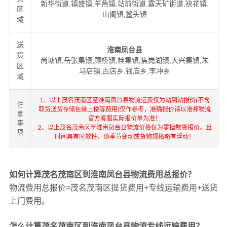
新华街道,镇盛镇,羊角镇,站前街道,露天矿街道,袂花镇,
区
山阁镇,鳌头镇
域
送
淮南凤台县
货
尚塘镇,岳张集镇,顾桥镇,桂集镇,焦岗湖镇,大兴集镇,朱
区
马店镇,古店乡,钱庙乡,李冲乡
域
1、以上茂名茂南区至淮南凤台县物流运费仅为站到站报价(不含
注
取货送货存储包装上楼等费用)仅作参考，准确报价请以港邦物流
意
官方客服实际报价单为准！
事
2、以上茂名茂南区至淮南凤台县物流价格仅为零担散货报价、且
项
时间具有时效性，随季节变动或货物规格略有浮动！
如何计算茂名茂南区到淮南凤台县物流费用总报价？
物流费用总报价=茂名茂南区提货费用+专线运输费用+送货
上门费用。
怎么计算茂名茂南区到淮南凤台县物流专线运输费用？