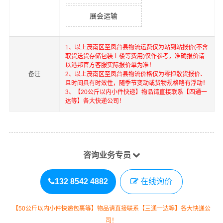
展会运输
1、以上
茂南区
至
凤台县
物流运费仅为站到站报价(不含
取货送货存储包装上楼等费用)仅作参考，准确报价请
以港邦官方客服实际报价单为准！
备注
2、以上
茂南区
至
凤台县
物流价格仅为零担散货报价、
且时间具有时效性，随季节变动或货物规格略有浮动！
3、【20公斤以内小件快递】物品请直接联系【四通一
达等】各大快递公司！
咨询业务专员
132 8542 4882
在线询价
【50公斤以内小件快递包裹等】物品请直接联系【三通一达等】各大快递公
司！