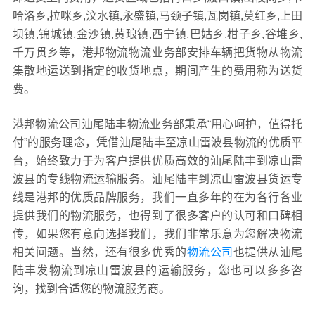
哈洛乡,拉咪乡,汶水镇,永盛镇,马颈子镇,瓦岗镇,莫红乡,上田
坝镇,锦城镇,金沙镇,黄琅镇,西宁镇,巴姑乡,柑子乡,谷堆乡,
千万贯乡等，港邦物流物流业务部安排车辆把货物从物流
集散地运送到指定的收货地点，期间产生的费用称为送货
费。
港邦物流公司汕尾陆丰物流业务部秉承“用心呵护，值得托
付”的服务理念，凭借汕尾陆丰至凉山雷波县物流的优质平
台，始终致力于为客户提供优质高效的汕尾陆丰到凉山雷
波县的专线物流运输服务。汕尾陆丰到凉山雷波县货运专
线是港邦的优质品牌服务，我们一直多年的在为各行各业
提供我们的物流服务，也得到了很多客户的认可和口碑相
传，如果您有意向选择我们，我们非常乐意为您解决物流
相关问题。当然，还有很多优秀的
物流公司
也提供从汕尾
陆丰发物流到凉山雷波县的运输服务，您也可以多多咨
询，找到合适您的物流服务商。