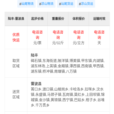
#
#
#
#
汕尾物流
凉山物流
汕尾货运
凉山货运
陆丰-雷波县
起步价格
重量报价
体积报价
运输时效
电话咨
电话咨
电话咨
电话咨
优质
询
询
询
询
快运
元/票
元/公斤
元/立方
天
陆丰
取货
碣石镇,东海街道,陂洋镇,博美镇,甲东镇,内湖镇,
区域
湖东林场,上英镇,金厢镇,潭西镇,西南镇,甲西镇,
湖东镇,桥冲镇,南塘镇,八万镇
雷波县
箐口乡,渡口镇,山棱岗乡,卡哈洛乡,拉咪乡,汶水
送货
镇,永盛镇,马颈子镇,瓦岗镇,莫红乡,上田坝镇,锦
区域
城镇,金沙镇,黄琅镇,西宁镇,巴姑乡,柑子乡,谷堆
乡,千万贯乡