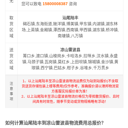
无
您可以致电
15800008387
咨询
取
汕尾陆丰
货
碣石镇,东海街道,陂洋镇,博美镇,甲东镇,内湖镇,湖东林
区
场,上英镇,金厢镇,潭西镇,西南镇,甲西镇,湖东镇,桥冲镇,
域
南塘镇,八万镇
送
凉山雷波县
货
箐口乡,渡口镇,山棱岗乡,卡哈洛乡,拉咪乡,汶水镇,永盛
区
镇,马颈子镇,瓦岗镇,莫红乡,上田坝镇,锦城镇,金沙镇,黄
域
琅镇,西宁镇,巴姑乡,柑子乡,谷堆乡,千万贯乡
1、以上汕尾陆丰至凉山雷波县物流运费仅为站到站报价(不含取
注
货送货存储包装上楼等费用)仅作参考，准确报价请以港邦物流官
意
方客服实际报价单为准！
事
2、以上汕尾陆丰至凉山雷波县物流价格仅为零担散货报价、且时
项
间具有时效性，随季节变动或货物规格略有浮动！
如何计算汕尾陆丰到凉山雷波县物流费用总报价？