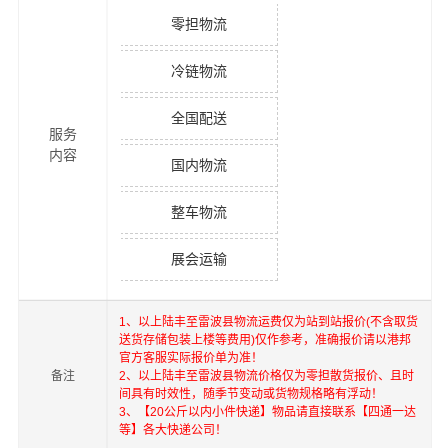
零担物流
冷链物流
全国配送
服务
内容
国内物流
整车物流
展会运输
1、以上
陆丰
至
雷波县
物流运费仅为站到站报价(不含取货
送货存储包装上楼等费用)仅作参考，准确报价请以港邦
官方客服实际报价单为准！
备注
2、以上
陆丰
至
雷波县
物流价格仅为零担散货报价、且时
间具有时效性，随季节变动或货物规格略有浮动！
3、【20公斤以内小件快递】物品请直接联系【四通一达
等】各大快递公司！