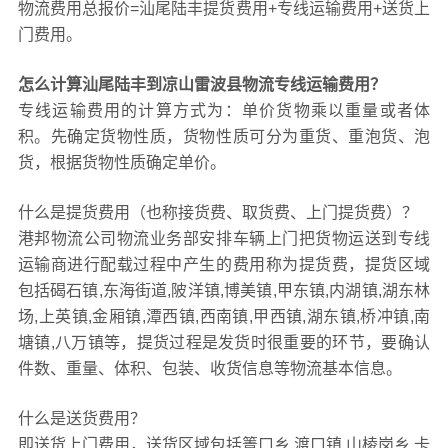
物流费用总报价=汕尾陆丰提货费用+专线运输费用+送货上
门费用。
怎么计算汕尾陆丰到凉山雷波县物流专线运输费用？
专线运输费用的计算方式为：单价货物乘以重量或者体
积。先确定货物性质，货物性质可分为重货、重泡货、泡
货，根据货物性质确定单价。
什么是提货费用（也称接货费、取货费、上门提货费）？
港邦物流公司物流业务部安排车辆上门把货物运送到专线
运输商进行配载过程中产生的费用称为提货费，提货区域
包括碣石镇,东海街道,陂洋镇,博美镇,甲东镇,内湖镇,湖东林
场,上英镇,金厢镇,潭西镇,西南镇,甲西镇,湖东镇,桥冲镇,南
塘镇,八万镇等，提货过程是发货时很重要的环节，要确认
件数、重量、体积、包装、收货信息等物流基本信息。
什么是送货费用？
即送货上门费用，送货区域包括箐口乡,渡口镇,山棱岗乡,卡