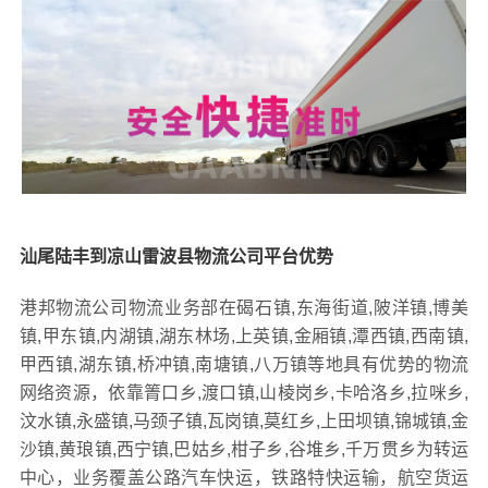
汕尾陆丰到凉山雷波县物流公司平台优势
港邦物流公司物流业务部在碣石镇,东海街道,陂洋镇,博美
镇,甲东镇,内湖镇,湖东林场,上英镇,金厢镇,潭西镇,西南镇,
甲西镇,湖东镇,桥冲镇,南塘镇,八万镇等地具有优势的物流
网络资源，依靠箐口乡,渡口镇,山棱岗乡,卡哈洛乡,拉咪乡,
汶水镇,永盛镇,马颈子镇,瓦岗镇,莫红乡,上田坝镇,锦城镇,金
沙镇,黄琅镇,西宁镇,巴姑乡,柑子乡,谷堆乡,千万贯乡为转运
中心，业务覆盖公路汽车快运，铁路特快运输，航空货运