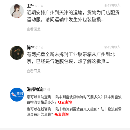
卫**
47
0人
07-14
近期安排广州到天津的运输，货物为门店配货
运动服，请问运输中发生外包装破损...
查看回复
陈**
45
0人
07-14
有两托盘全新未拆封工业胶带箱从广州到北
京，已经是气泡膜包裹，想了解这批货...
查看回复
港邦物流
刚刚
您可以自助查询
：
陆丰到雷波县物流时间要多久？
陆丰到雷波
县物流价格是多少？
去查询
也可以在线咨询
：
陆丰物流到雷波县几天能到？
陆丰物流到雷
波县费用怎么算？
去咨询