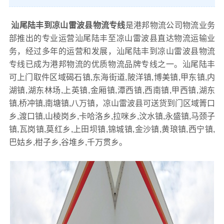
汕尾陆丰到凉山雷波县物流专线
是港邦物流公司物流业务
部推出的专业运营汕尾陆丰至凉山雷波县直达物流运输业
务，经过多年的运营和发展，汕尾陆丰到凉山雷波县物流
专线已成为港邦物流的优质物流品牌专线之一。汕尾陆丰
可上门取件区域碣石镇,东海街道,陂洋镇,博美镇,甲东镇,内
湖镇,湖东林场,上英镇,金厢镇,潭西镇,西南镇,甲西镇,湖东
镇,桥冲镇,南塘镇,八万镇，凉山雷波县可送货到门区域箐口
乡,渡口镇,山棱岗乡,卡哈洛乡,拉咪乡,汶水镇,永盛镇,马颈子
镇,瓦岗镇,莫红乡,上田坝镇,锦城镇,金沙镇,黄琅镇,西宁镇,
巴姑乡,柑子乡,谷堆乡,千万贯乡。