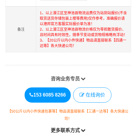
1、以上
濠江区
至
神池县
物流运费仅为站到站报价(不含
取货送货存储包装上楼等费用)仅作参考，准确报价请
以港邦官方客服实际报价单为准！
备注
2、以上
濠江区
至
神池县
物流价格仅为零担散货报价、
且时间具有时效性，随季节变动或货物规格略有浮动！
3、【20公斤以内小件快递】物品请直接联系【四通一
达等】各大快递公司！
咨询业务专员
153 6085 8266
在线询价
【50公斤以内小件快递包裹等】物品请直接联系【三通一达等】各大快递公
司！
更多联系方式