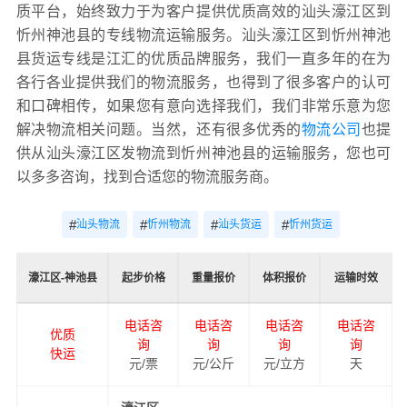
质平台，始终致力于为客户提供优质高效的汕头濠江区到
忻州神池县的专线物流运输服务。汕头濠江区到忻州神池
县货运专线是江汇的优质品牌服务，我们一直多年的在为
各行各业提供我们的物流服务，也得到了很多客户的认可
和口碑相传，如果您有意向选择我们，我们非常乐意为您
解决物流相关问题。当然，还有很多优秀的
物流公司
也提
供从汕头濠江区发物流到忻州神池县的运输服务，您也可
以多多咨询，找到合适您的物流服务商。
#
#
#
#
汕头物流
忻州物流
汕头货运
忻州货运
濠江区-神池县
起步价格
重量报价
体积报价
运输时效
电话咨
电话咨
电话咨
电话咨
优质
询
询
询
询
快运
元/票
元/公斤
元/立方
天