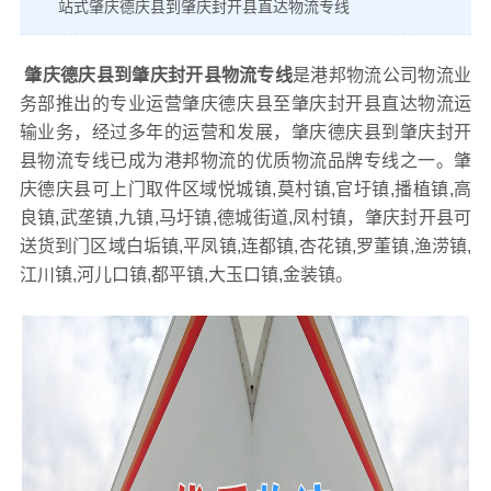
站式肇庆德庆县到肇庆封开县直达物流专线
肇庆德庆县到肇庆封开县物流专线
是港邦物流公司物流业
务部推出的专业运营肇庆德庆县至肇庆封开县直达物流运
输业务，经过多年的运营和发展，肇庆德庆县到肇庆封开
县物流专线已成为港邦物流的优质物流品牌专线之一。肇
庆德庆县可上门取件区域悦城镇,莫村镇,官圩镇,播植镇,高
良镇,武垄镇,九镇,马圩镇,德城街道,凤村镇，肇庆封开县可
送货到门区域白垢镇,平凤镇,连都镇,杏花镇,罗董镇,渔涝镇,
江川镇,河儿口镇,都平镇,大玉口镇,金装镇。