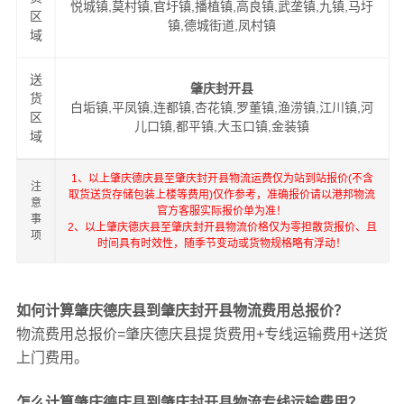
悦城镇,莫村镇,官圩镇,播植镇,高良镇,武垄镇,九镇,马圩
区
镇,德城街道,凤村镇
域
送
肇庆封开县
货
白垢镇,平凤镇,连都镇,杏花镇,罗董镇,渔涝镇,江川镇,河
区
儿口镇,都平镇,大玉口镇,金装镇
域
1、以上肇庆德庆县至肇庆封开县物流运费仅为站到站报价(不含
注
取货送货存储包装上楼等费用)仅作参考，准确报价请以港邦物流
意
官方客服实际报价单为准！
事
2、以上肇庆德庆县至肇庆封开县物流价格仅为零担散货报价、且
项
时间具有时效性，随季节变动或货物规格略有浮动！
如何计算肇庆德庆县到肇庆封开县物流费用总报价？
物流费用总报价=肇庆德庆县提货费用+专线运输费用+送货
上门费用。
怎么计算肇庆德庆县到肇庆封开县物流专线运输费用？