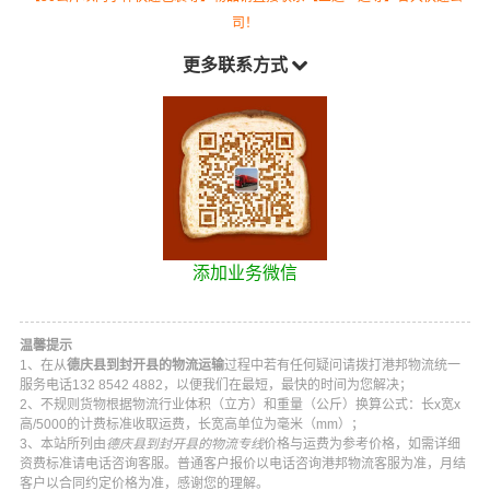
司！
更多联系方式
添加业务微信
温馨提示
1、在从
德庆县到封开县的物流运输
过程中若有任何疑问请拨打
港邦物流
统一
服务电话
132 8542 4882
，以便我们在最短，最快的时间为您解决；
2、不规则货物根据物流行业体积（立方）和重量（公斤）换算公式：长x宽x
高/5000的计费标准收取运费，长宽高单位为毫米（mm）；
3、本站所列由
德庆县到封开县的物流专线
价格与运费为参考价格，如需详细
资费标准请电话咨询客服。普通客户报价以电话咨询
港邦物流
客服为准，月结
客户以合同约定价格为准，感谢您的理解。