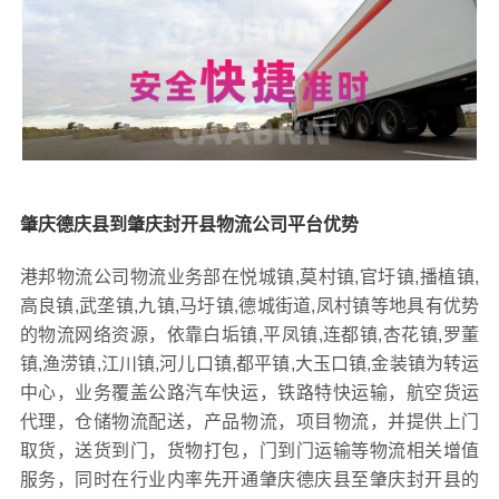
肇庆德庆县到肇庆封开县物流公司平台优势
港邦物流公司物流业务部在悦城镇,莫村镇,官圩镇,播植镇,
高良镇,武垄镇,九镇,马圩镇,德城街道,凤村镇等地具有优势
的物流网络资源，依靠白垢镇,平凤镇,连都镇,杏花镇,罗董
镇,渔涝镇,江川镇,河儿口镇,都平镇,大玉口镇,金装镇为转运
中心，业务覆盖公路汽车快运，铁路特快运输，航空货运
代理，仓储物流配送，产品物流，项目物流，并提供上门
取货，送货到门，货物打包，门到门运输等物流相关增值
服务，同时在行业内率先开通肇庆德庆县至肇庆封开县的