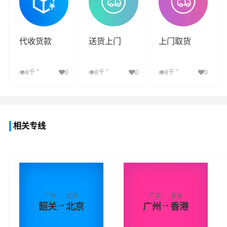
代收货款
送货上门
上门取货
+
+
+
8千
0
8千
0
8千
0
查看详细
查看详细
查看详细
相关专线
广东
北京
广东
香港
→
→
韶关
北京
广州
香港