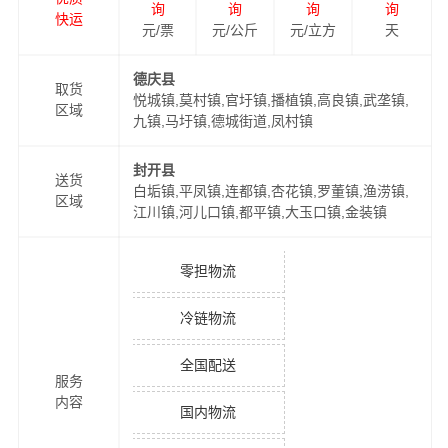
询
询
询
询
快运
元/票
元/公斤
元/立方
天
德庆县
取货
悦城镇,莫村镇,官圩镇,播植镇,高良镇,武垄镇,
区域
九镇,马圩镇,德城街道,凤村镇
封开县
送货
白垢镇,平凤镇,连都镇,杏花镇,罗董镇,渔涝镇,
区域
江川镇,河儿口镇,都平镇,大玉口镇,金装镇
零担物流
冷链物流
全国配送
服务
内容
国内物流