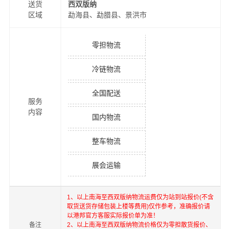
送货
西双版纳
区域
勐海县、勐腊县、景洪市
零担物流
冷链物流
全国配送
服务
内容
国内物流
整车物流
展会运输
1、以上
南海
至
西双版纳
物流运费仅为站到站报价(不含
取货送货存储包装上楼等费用)仅作参考，准确报价请
以港邦官方客服实际报价单为准！
备注
2、以上
南海
至
西双版纳
物流价格仅为零担散货报价、