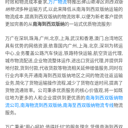
时效和物流成本要求,
万广物流
特推出
佛山南海区到西双版
纳物流
多种运输方式,以此来降低从南海到西双版纳运输的
物流成本,提高到西双版纳的物流效率,以便为新老客户提供
更加完善的从
南海到西双版纳
的一站式优质物流服务!
万广在深圳,珠海,广州,北京,上海,武汉和香港,澳门,台湾地区
具有优势的网络资源,依靠国内广州,上海,北京,深圳为转运
中心,业务覆盖公路汽车快运,铁路特快运输,航空货运代理,
城市物流配送,企业物流整体运作,进出口货运代理,并提供异
地付款,货到付款,代收货款等物流相关延伸增值服务,同时在
行业内率先开通南海到西双版纳地区之间的物流往返运输
业务,简化了货物运输操作流程,减少了货物在途时间,提高了
货物流通效率。公司秉承优质服务的核心价值观,将一如既
往地为更多的人和企业提供到更优质的
南海到西双版纳物
流公司,南海物流到西双版纳,南海至西双版纳物流专线
物流
服务。
万广秉承“用心呵护,值得托付”的服务理念,凭借南海到西双