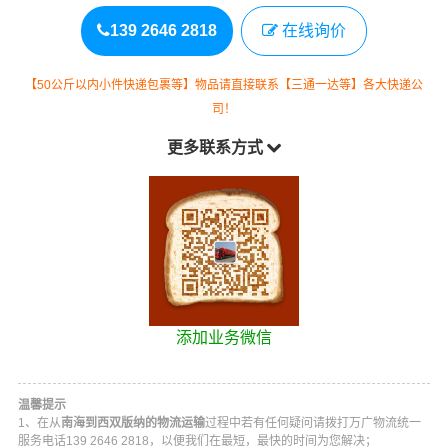
139 2646 2818
在线询价
【50公斤以内小件快递包裹等】物品请直接联系【三通一达等】各大快递公
司！
更多联系方式
添加业务微信
温馨提示
1、在从
南海到西双版纳的物流运输
过程中若有任何疑问请拨打
万广物流
统一
服务电话
139 2646 2818
，以便我们在最短，最快的时间为您解决；