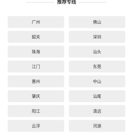
推荐专线
广州
佛山
韶关
深圳
珠海
汕头
江门
东莞
惠州
中山
肇庆
汕尾
阳江
清远
云浮
河源