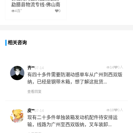
勐腊县物流专线-佛山南
海区至西双版纳勐腊县
+
4百
0
物流公司
相关咨询
齐**
14
0人
07-14
有四十多件需要防潮动感单车从广州到西双版
纳，已经是钢带木箱，想了解这批货...
查看回复
皮**
10
0人
07-14
现有二十多件单独装箱发动机配件待安排运
输，线路为广州至西双版纳，叉车装卸...