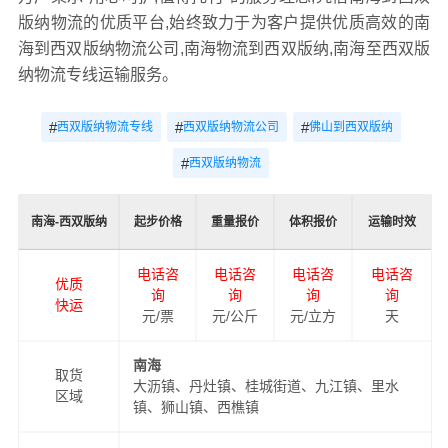
版纳物流的优质平台,始终致力于为客户提供优质高效的南
海到西双版纳物流公司,南海物流到西双版纳,南海至西双版
纳物流专线运输服务。
#
#
#
西双版纳物流专线
西双版纳物流公司
佛山到西双版纳
#
西双版纳物流
南海-西双版纳
起步价格
重量报价
体积报价
运输时效
电话咨
电话咨
电话咨
电话咨
优质
询
询
询
询
快运
元/票
元/公斤
元/立方
天
南海
取货
大沥镇、丹灶镇、桂城街道、九江镇、里水
区域
镇、狮山镇、西樵镇