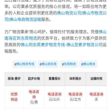
出口操作流程，减少了货物在途时间，提高了货物流通效
率。公司秉承优质服务的核心价值观，将一如既往地为更
多的人和企业提供到更优质的
佛山物流公司|佛山市物流公
司|佛山电商物流运输
服务。
万广物流秉承“用心呵护，值得托付”的服务理念，凭借
佛山
南海区到东莞物流
的优质平台，始终致力于为客户提供优
质高效的
佛山到东莞寮步物流专线-佛山至寮步物流公司
运
输服务。
#
#
#
#
佛山物流专线
佛山到东莞
东莞物流
佛山物流
南海-寮步
起步价格
重量报价
体积报价
运输时效
电话咨
优质
电话咨询
电话咨询
电话咨询
询
快运
元/公斤
元/立方
天
元/票