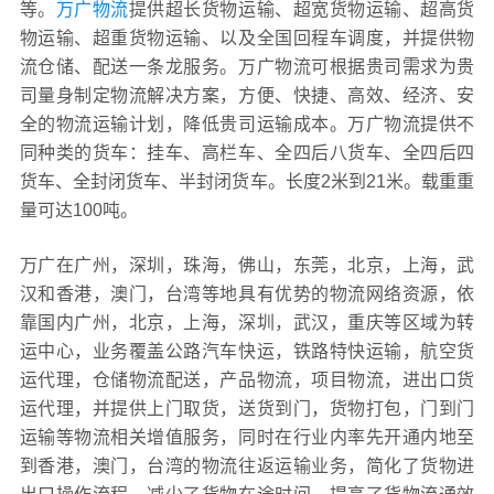
等。
万广物流
提供超长货物运输、超宽货物运输、超高货
物运输、超重货物运输、以及全国回程车调度，并提供物
流仓储、配送一条龙服务。万广物流可根据贵司需求为贵
司量身制定物流解决方案，方便、快捷、高效、经济、安
全的物流运输计划，降低贵司运输成本。万广物流提供不
同种类的货车：挂车、高栏车、全四后八货车、全四后四
货车、全封闭货车、半封闭货车。长度2米到21米。载重重
量可达100吨。
万广在广州，深圳，珠海，佛山，东莞，北京，上海，武
汉和香港，澳门，台湾等地具有优势的物流网络资源，依
靠国内广州，北京，上海，深圳，武汉，重庆等区域为转
运中心，业务覆盖公路汽车快运，铁路特快运输，航空货
运代理，仓储物流配送，产品物流，项目物流，进出口货
运代理，并提供上门取货，送货到门，货物打包，门到门
运输等物流相关增值服务，同时在行业内率先开通内地至
到香港，澳门，台湾的物流往返运输业务，简化了货物进