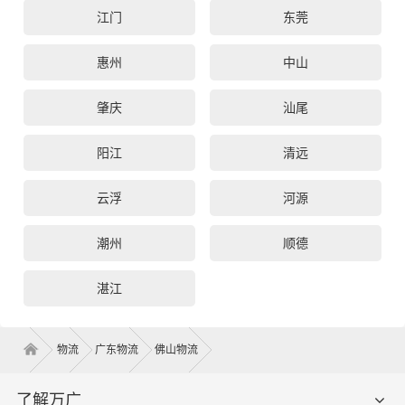
江门
东莞
惠州
中山
肇庆
汕尾
阳江
清远
云浮
河源
潮州
顺德
湛江
物流
广东物流
佛山物流
了解万广