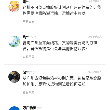
谢**
84
0人
07-14
这批不可倒置橡胶板计划从广州运往东莞，货
物需要注意防潮运输。运输途中可以...
查看回复
陶**
51
0人
07-14
咨询广州至东莞线路，货物是需要防潮镀锌
管，普通货物是否会与其他货物混装？
查看回复
邹**
87
0人
07-14
从广州寄混色装箱衬衫到东莞，包装是缠绕膜
加护角，想确认货物到达后如何通知...
查看回复
万广物流
刚刚