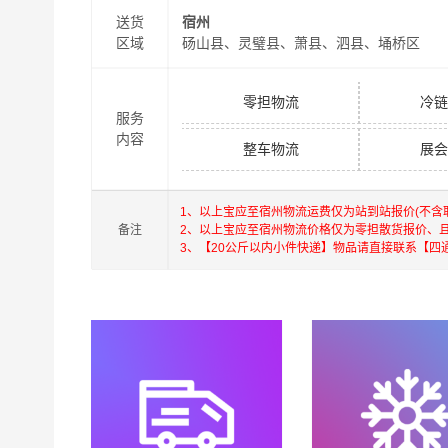
送货
宿州
区域
砀山县、灵璧县、萧县、泗县、埇桥区
零担物流
冷链
服务
内容
整车物流
展会
1、以上
宝应
至
宿州
物流运费仅为站到站报价(不含
备注
2、以上
宝应
至
宿州
物流价格仅为零担散货报价、
3、【20公斤以内小件快递】物品请直接联系【四