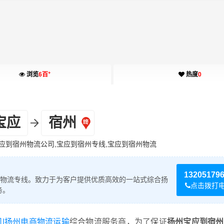
+
浏览
6百
热度
0
宝应
宿州
应到宿州物流公司,宝应到宿州专线,宝应到宿州物流
13205179
物流专线。致力于为客户提供优质高效的一站式综合扬
点击拨打
务。
司|扬州电商物流运输
综合物流服务商，为了保证
扬州宝应到宿州