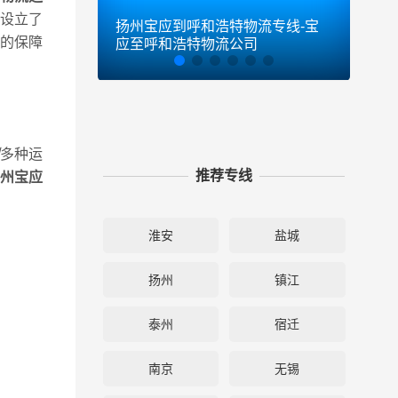
设立了
扬州宝应到呼和浩特物流专线-宝
扬州
的保障
应至呼和浩特物流公司
厦门
多种运
推荐专线
州宝应
淮安
盐城
扬州
镇江
泰州
宿迁
南京
无锡