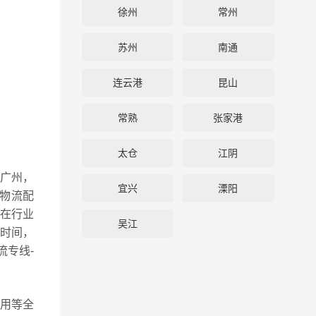
徐州
常州
苏州
南通
连云港
昆山
常熟
张家港
太仓
江阴
广州，
宜兴
溧阳
物流配
在行业
吴江
时间，
流专线-
用等全