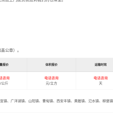
加盖公章）。
量报价
体积报价
运输时效
话咨询
电话咨询
电话咨询
/公斤
元/立方
天
宜镇、广洋湖镇、山阳镇、曹甸镇、西安丰镇、黄塍镇、氾水镇、柳堡镇