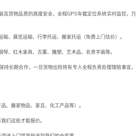
装及货物品质的高度安全，全程GPS车载定位系统实时监控，
运输、展览运输、行李托运、搬家托运（免费上门估价）。
钢琴、红木家具、古董、雕塑、艺术品、名贵字画等。
保持长期合作，一旦货物出险将有专人全程负责处理理赔事宜，
产品、搬家物品、家且、化工产品等）。
诉我们这些才能报价。
无须送上门提货就送到我们的仓库里。