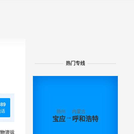
热门专线
689
电话
扬州
内蒙古
→
宝应
呼和浩特
物流运