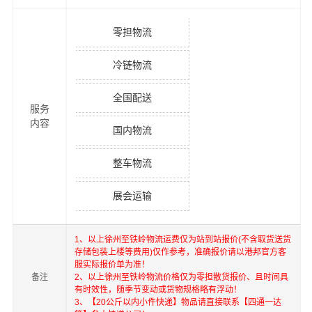
零担物流
冷链物流
全国配送
服务
内容
国内物流
整车物流
展会运输
1、以上
徐州
至
铁岭
物流运费仅为站到站报价(不含取货送货
存储包装上楼等费用)仅作参考，准确报价请以港邦官方客
服实际报价单为准！
备注
2、以上
徐州
至
铁岭
物流价格仅为零担散货报价、且时间具
有时效性，随季节变动或货物规格略有浮动！
3、【20公斤以内小件快递】物品请直接联系【四通一达