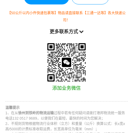
【50公斤以内小件快递包裹等】物品请直接联系【三通一达等】各大快递公
司！
更多联系方式
添加业务微信
温馨提示
1、在从
徐州到铁岭的物流运输
过程中若有任何疑问请拨打
港邦物流
统一服务
电话
132 0517 9689
，以便我们在最短，最快的时间为您解决；
2、不规则货物根据物流行业体积（立方）和重量（公斤）换算公式：长x宽x
高/5000的计费标准收取运费，长宽高单位为毫米（mm）；