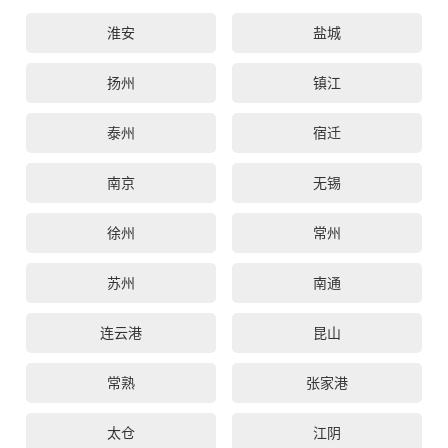
淮安
盐城
扬州
镇江
泰州
宿迁
南京
无锡
徐州
常州
苏州
南通
连云港
昆山
常熟
张家港
太仓
江阴