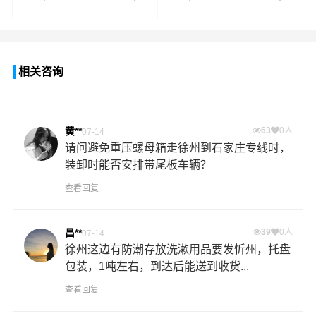
相关咨询
黄**
63
0人
07-14
请问避免重压螺母箱走徐州到石家庄专线时，
装卸时能否安排带尾板车辆？
查看回复
昌**
39
0人
07-14
徐州这边有防潮存放洗漱用品要发忻州，托盘
包装，1吨左右，到达后能送到收货...
查看回复