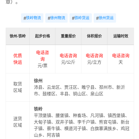
章）。
#
#
#
#
铁岭物流
徐州物流
铁岭货运
徐州货运
徐州-铁岭
起步价格
重量报价
体积报价
运输时效
电话咨
优质
电话咨询
电话咨询
电话咨询
询
快运
元/公斤
元/立方
天
元/票
徐州
取货
沛县、云龙区、贾汪区、睢宁县、邳州市、新沂
区域
市、鼓楼区、丰县、铜山区、泉山区
铁岭
平顶堡镇、腰堡镇、种畜场、凡河镇、镇西堡镇、
送货
大甸子镇、双井子镇、李千户镇、熊官屯镇、新台
区域
子镇、蔡牛镇、横道河子镇、白旗寨满族乡、鸡冠
山乡、阿吉镇