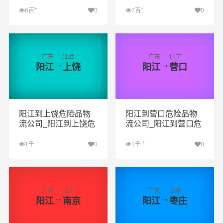
盘锦危险品专线
临高危险品专线
+
+
6百
0
7百
0
查看详细
查看详细
广东
江西
广东
辽宁
→
→
阳江
上饶
阳江
营口
阳江到上饶危险品物
阳江到营口危险品物
流公司_阳江到上饶危
流公司_阳江到营口危
险品货运专线_阳江到
险品货运专线_阳江到
上饶危险品专线
营口危险品专线
+
+
1千
0
1千
0
查看详细
查看详细
广东
江苏
广东
山东
→
→
阳江
南京
阳江
枣庄