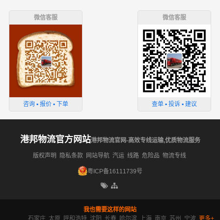
微信客服
微信客服
咨询 ▪ 报价 ▪ 下单
查单 ▪ 投诉 ▪ 建议
港邦物流官方网站
港邦物流官网-高效专线运输,优质物流服务
版权声明
隐私条款
网站导航
汽运
线路
危险品
物流专线
粤ICP备16111739号
我也需要这样的网站
石家庄
太原
呼和浩特
沈阳
长春
哈尔滨
上海
南京
苏州
宁波
更多+