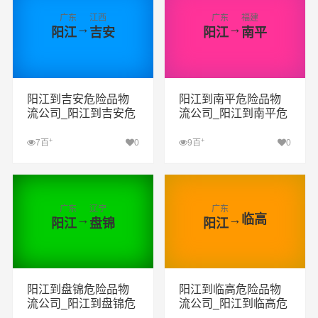
广东
江西
广东
福建
→
→
阳江
吉安
阳江
南平
阳江到吉安危险品物
阳江到南平危险品物
流公司_阳江到吉安危
流公司_阳江到南平危
险品货运专线_阳江到
险品货运专线_阳江到
吉安危险品专线
南平危险品专线
+
+
7百
0
9百
0
查看详细
查看详细
广东
辽宁
广东
→
→
临高
阳江
盘锦
阳江
阳江到盘锦危险品物
阳江到临高危险品物
流公司_阳江到盘锦危
流公司_阳江到临高危
险品货运专线_阳江到
险品货运专线_阳江到