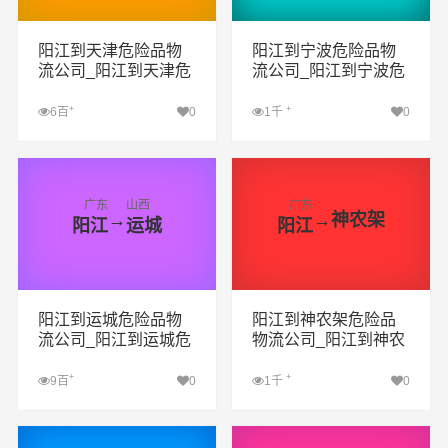
阳江到天津危险品物
阳江到宁波危险品物
流公司_阳江到天津危
流公司_阳江到宁波危
险品货运专线_阳江到
险品货运专线_阳江到
天津危险品专线
宁波危险品专线
+
+
6百
0
1千
0
查看详细
查看详细
广东
山西
广东
→
→
神农架
阳江
运城
阳江
阳江到运城危险品物
阳江到神农架危险品
流公司_阳江到运城危
物流公司_阳江到神农
险品货运专线_阳江到
架危险品货运专线_阳
运城危险品专线
江到神农架危险品专
+
+
9百
0
1千
0
线
查看详细
查看详细