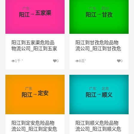
广东
广东
四川
→
五家渠
→
阳江
阳江
甘孜
阳江到五家渠危险品
阳江到甘孜危险品物
物流公司_阳江到五家
流公司_阳江到甘孜危
渠危险品货运专线_阳
险品货运专线_阳江到
江到五家渠危险品专
甘孜危险品专线
+
+
1千
0
8百
0
线
查看详细
查看详细
广东
广东
北京
→
定安
→
阳江
阳江
顺义
阳江到定安危险品物
阳江到顺义危险品物
流公司_阳江到定安危
流公司_阳江到顺义危