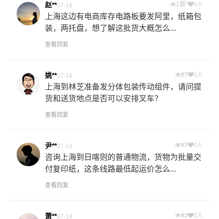
+
赵**
1百
0人
07-14
上海这边有电商库存电路板要发阿里，纸箱包
装，两托盘，想了解这批货大概怎么...
查看回复
姚**
97
0人
07-14
上海到林芝准备发分体包装传动组件，请问提
货和送货地点是否可以安排叉车？
查看回复
尹**
97
0人
07-14
咨询上海到日喀则的普通物流，货物为批量交
付复印纸，这条线路最低起运价怎么...
查看回复
萧**
93
0人
07-14