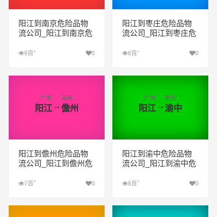
阳江到南京危险品物
阳江到枣庄危险品物
流公司_阳江到南京危
流公司_阳江到枣庄危
险品货运专线_阳江到
险品货运专线_阳江到
南京危险品专线
枣庄危险品专线
+
+
9百
0
8百
0
查看详细
查看详细
广东
海南
广东
重庆
→
→
阳江
儋州
阳江
渝中
阳江到儋州危险品物
阳江到渝中危险品物
流公司_阳江到儋州危
流公司_阳江到渝中危
险品货运专线_阳江到
险品货运专线_阳江到
儋州危险品专线
渝中危险品专线
+
+
7百
0
8百
0
查看详细
查看详细