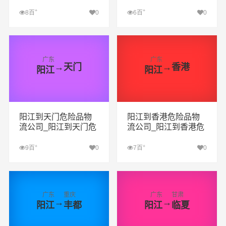
险品货运专线_阳江到
险品货运专线_阳江到
定安危险品专线
顺义危险品专线
+
+
8百
0
6百
0
查看详细
查看详细
广东
广东
→
天门
→
香港
阳江
阳江
阳江到天门危险品物
阳江到香港危险品物
流公司_阳江到天门危
流公司_阳江到香港危
险品货运专线_阳江到
险品货运专线_阳江到
天门危险品专线
香港危险品专线
+
+
9百
0
7百
0
查看详细
查看详细
广东
重庆
广东
甘肃
→
→
阳江
丰都
阳江
临夏