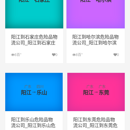
阳江
石家庄
阳江
哈尔滨
阳江到石家庄危险品物
阳江到哈尔滨危险品物
流公司_阳江到石家庄
流公司_阳江到哈尔滨
危险品货运专线_阳江
危险品货运专线_阳江
到石家庄危险品专线
到哈尔滨危险品专线
+
+
6百
0
8百
0
查看详细
查看详细
广东
四川
广东
广东
→
→
阳江
乐山
阳江
东莞
阳江到乐山危险品物
阳江到东莞危险品物
流公司_阳江到乐山危
流公司_阳江到东莞危