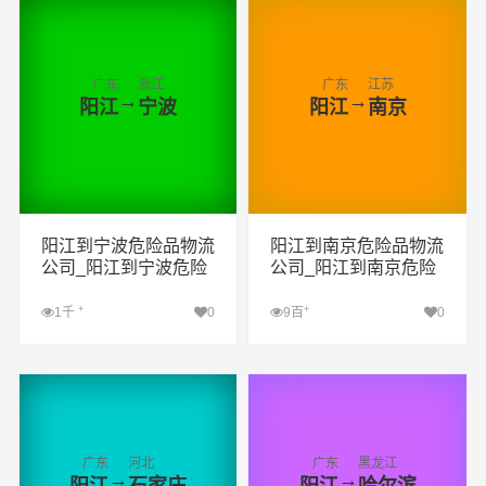
广东
浙江
广东
江苏
→
→
阳江
宁波
阳江
南京
阳江到宁波危险品物流
阳江到南京危险品物流
公司_阳江到宁波危险
公司_阳江到南京危险
品货运专线_阳江到宁
品货运专线_阳江到南
波危险品专线
京危险品专线
+
+
1千
0
9百
0
查看详细
查看详细
广东
河北
广东
黑龙江
→
→