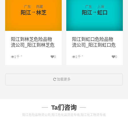
广东
西藏
广东
上海
→
→
阳江
林芝
阳江
虹口
阳江到林芝危险品物
阳江到虹口危险品物
流公司_阳江到林芝危
流公司_阳江到虹口危
险品货运专线_阳江到
险品货运专线_阳江到
林芝危险品专线
虹口危险品专线
+
+
1千
0
1千
0
查看详细
查看详细
加载更多
Ta们咨询
阳江危险品物流公司,阳江危化品货运专线,阳江化工物流专线