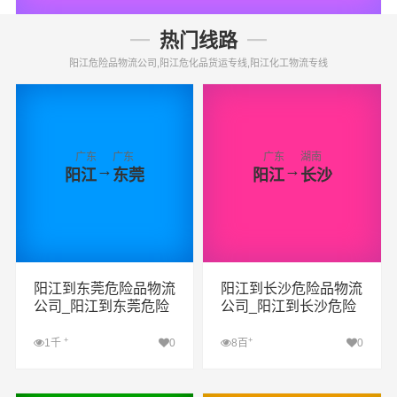
热门线路
阳江危险品物流公司,阳江危化品货运专线,阳江化工物流专线
广东
广东
广东
湖南
→
→
阳江
东莞
阳江
长沙
阳江到东莞危险品物流
阳江到长沙危险品物流
公司_阳江到东莞危险
公司_阳江到长沙危险
品货运专线_阳江到东
品货运专线_阳江到长
莞危险品专线
沙危险品专线
+
+
1千
0
8百
0
查看详细
查看详细