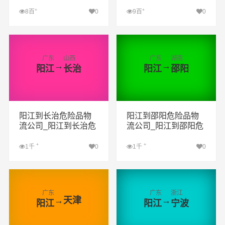
险品货运专线_阳江到
险品货运专线_阳江到
宣城危险品专线
渝北危险品专线
+
+
8百
0
9百
0
查看详细
查看详细
广东
山西
广东
湖南
→
→
阳江
长治
阳江
邵阳
阳江到长治危险品物
阳江到邵阳危险品物
流公司_阳江到长治危
流公司_阳江到邵阳危
险品货运专线_阳江到
险品货运专线_阳江到
长治危险品专线
邵阳危险品专线
+
+
1千
0
1千
0
查看详细
查看详细
广东
广东
浙江
→
天津
→
阳江
阳江
宁波