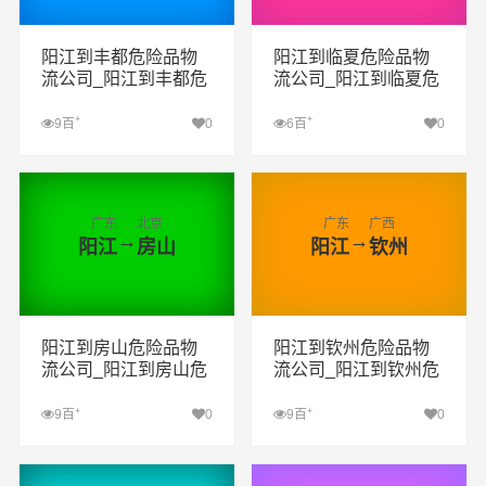
阳江到丰都危险品物
阳江到临夏危险品物
流公司_阳江到丰都危
流公司_阳江到临夏危
险品货运专线_阳江到
险品货运专线_阳江到
丰都危险品专线
临夏危险品专线
+
+
9百
0
6百
0
查看详细
查看详细
广东
北京
广东
广西
→
→
阳江
房山
阳江
钦州
阳江到房山危险品物
阳江到钦州危险品物
流公司_阳江到房山危
流公司_阳江到钦州危
险品货运专线_阳江到
险品货运专线_阳江到
房山危险品专线
钦州危险品专线
+
+
9百
0
9百
0
查看详细
查看详细