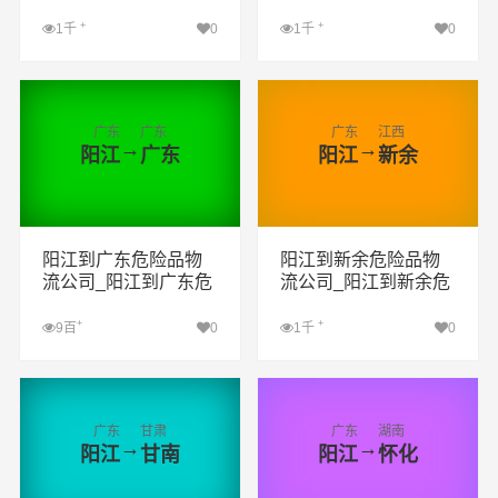
险品货运专线_阳江到
险品货运专线_阳江到
乐山危险品专线
东莞危险品专线
+
+
1千
0
1千
0
查看详细
查看详细
广东
广东
广东
江西
→
→
阳江
广东
阳江
新余
阳江到广东危险品物
阳江到新余危险品物
流公司_阳江到广东危
流公司_阳江到新余危
险品货运专线_阳江到
险品货运专线_阳江到
广东危险品专线
新余危险品专线
+
+
9百
0
1千
0
查看详细
查看详细
广东
甘肃
广东
湖南
→
→
阳江
甘南
阳江
怀化