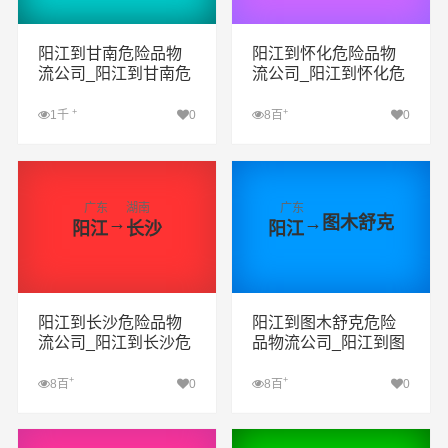
阳江到甘南危险品物
阳江到怀化危险品物
流公司_阳江到甘南危
流公司_阳江到怀化危
险品货运专线_阳江到
险品货运专线_阳江到
甘南危险品专线
怀化危险品专线
+
+
1千
0
8百
0
查看详细
查看详细
广东
湖南
广东
→
→
图木舒克
阳江
长沙
阳江
阳江到长沙危险品物
阳江到图木舒克危险
流公司_阳江到长沙危
品物流公司_阳江到图
险品货运专线_阳江到
木舒克危险品货运专
长沙危险品专线
线_阳江到图木舒克危
+
+
8百
0
8百
0
险品专线
查看详细
查看详细