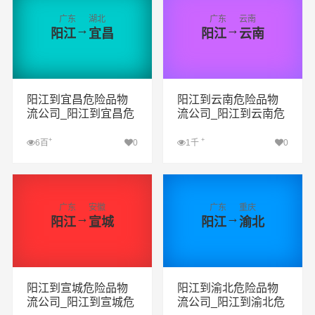
广东
湖北
广东
云南
→
→
阳江
宜昌
阳江
云南
阳江到宜昌危险品物
阳江到云南危险品物
流公司_阳江到宜昌危
流公司_阳江到云南危
险品货运专线_阳江到
险品货运专线_阳江到
宜昌危险品专线
云南危险品专线
+
+
6百
0
1千
0
查看详细
查看详细
广东
安徽
广东
重庆
→
→
阳江
宣城
阳江
渝北
阳江到宣城危险品物
阳江到渝北危险品物
流公司_阳江到宣城危
流公司_阳江到渝北危