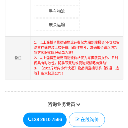
整车物流
展会运输
1、以上
淄博
至
景德镇
物流运费仅为站到站报价(不含取货
送货存储包装上楼等费用)仅作参考，准确报价请以港邦
官方客服实际报价单为准！
备注
2、以上
淄博
至
景德镇
物流价格仅为零担散货报价、且时
间具有时效性，随季节变动或货物规格略有浮动！
3、【20公斤以内小件快递】物品请直接联系【四通一达
等】各大快递公司！
咨询业务专员
138 2610 7566
在线询价