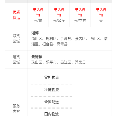
电话咨
电话咨
电话咨
电话咨
优质
询
询
询
询
快运
元/票
元/公斤
元/立方
天
淄博
取货
淄川区、周村区、沂源县、张店区、博山区、临
区域
淄区、桓台县、高青县
送货
景德镇
区域
珠山区、乐平市、昌江区、浮梁县
零担物流
冷链物流
全国配送
服务
内容
国内物流