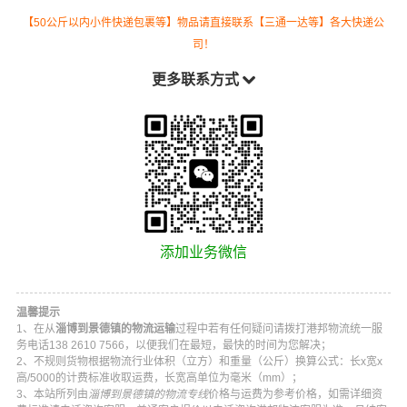
【50公斤以内小件快递包裹等】物品请直接联系【三通一达等】各大快递公
司！
更多联系方式
添加业务微信
温馨提示
1、在从
淄博到景德镇的物流运输
过程中若有任何疑问请拨打
港邦物流
统一服
务电话
138 2610 7566
，以便我们在最短，最快的时间为您解决；
2、不规则货物根据物流行业体积（立方）和重量（公斤）换算公式：长x宽x
高/5000的计费标准收取运费，长宽高单位为毫米（mm）；
3、本站所列由
淄博到景德镇的物流专线
价格与运费为参考价格，如需详细资