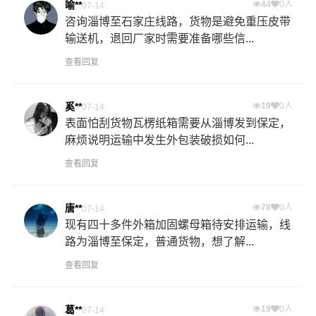
喻**
44
0人
07-14
咨询淄博至石家庄线路，货物是避免重压皮带
输送机，退回厂家时需要准备哪些信...
查看回复
奚**
19
0人
07-14
表面怕刮货物瓦楞纸箱需要从淄博发到保定，
麻烦说明运输中发生外包装破损如何...
查看回复
唐**
78
0人
07-14
现有四十多件外箱加固螺母箱待安排运输，线
路为淄博至保定，普通货物，想了解...
查看回复
葛**
19
0人
07-14