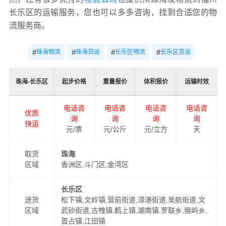
长乐区的运输服务，您也可以多多咨询，找到合适您的物
流服务商。
#
#
#
#
珠海物流
珠海货运
长乐区物流
长乐区货运
珠海-长乐区
起步价格
重量报价
体积报价
运输时效
电话咨
电话咨
电话咨
电话咨
优质
询
询
询
询
快运
元/票
元/公斤
元/立方
天
取货
珠海
区域
香洲区,斗门区,金湾区
长乐区
送货
松下镇,文岭镇,营前街道,漳港街道,吴航街道,文
区域
武砂街道,古槐镇,鹤上镇,湖南镇,罗联乡,猴屿乡,
首占镇,江田镇