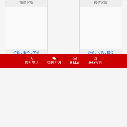
微信客服
微信客服
咨询 ▪ 报价 ▪ 下单
查单 ▪ 投诉 ▪ 建议
拨打电话
微信咨询
E-Mail
获取报价
万广物流官方网站
万广物流官网-高效专线运输,优质物流服务
版权声明
隐私条款
网站导航
汽运
线路
危险品
物流专线
粤ICP备16111739号
我也需要这样的网站
石家庄
太原
呼和浩特
沈阳
长春
哈尔滨
上海
南京
苏州
宁波
更多+