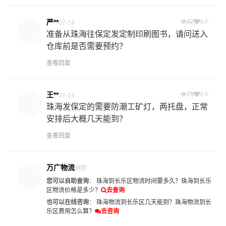
严**
42
0人
07-14
准备从珠海往保定发定制印刷图书，请问送入
仓库前是否需要预约？
查看回复
王**
79
0人
07-14
珠海发保定的需要防潮工矿灯，两托盘，正常
安排后大概几天能到？
查看回复
万广物流
刚刚
您可以自助查询
：
珠海到长乐区物流时间要多久？
珠海到长乐
区物流价格是多少？
去查询
也可以在线咨询
：
珠海物流到长乐区几天能到？
珠海物流到长
乐区费用怎么算？
去咨询