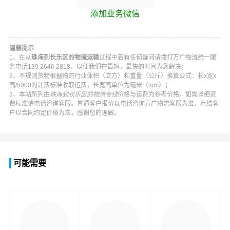
添加业务微信
温馨提示
1、在从
珠海到长乐区的物流运输
过程中若有任何疑问请拨打
万广物流
统一服
务电话
139 2646 2818
，以便我们在最短，最快的时间为您解决；
2、不规则货物根据物流行业体积（立方）和重量（公斤）换算公式：长x宽x
高/5000的计费标准收取运费，长宽高单位为毫米（mm）；
3、本站所列由
珠海到长乐区的物流专线
价格与运费为参考价格，如需详细资
费标准请电话咨询客服。普通客户报价以电话咨询
万广物流
客服为准，月结客
户以合同约定价格为准，感谢您的理解。
可能需要