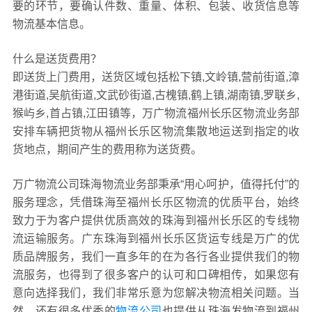
要的环节，要确认件数、重量、体积、包装、收货信息等
物流基本信息。
什么是送货费用？
即送货上门费用，送货区域包括松下镇,文岭镇,营前街道,漳
港街道,吴航街道,文武砂街道,古槐镇,鹤上镇,湖南镇,罗联乡,
猴屿乡,首占镇,江田镇等，万广物流福州长乐区物流业务部
安排车辆把货物从福州长乐区物流集散地运送到指定的收
货地点，期间产生的费用称为送货费。
万广物流公司珠海物流业务部秉承“用心呵护，值得托付”的
服务理念，凭借珠海至福州长乐区物流的优质平台，始终
致力于为客户提供优质高效的珠海到福州长乐区的专线物
流运输服务。广东珠海到福州长乐区货运专线是万广的优
质品牌服务，我们一直多年的在为各行各业提供我们的物
流服务，也得到了很多客户的认可和口碑相传，如果您有
意向选择我们，我们非常乐意为您解决物流相关问题。当
然，还有很多优秀的
物流公司
也提供从珠海发物流到福州