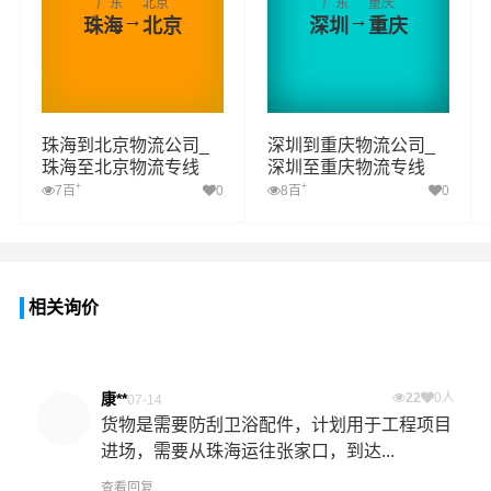
广东
北京
广东
重庆
→
→
珠海
北京
深圳
重庆
珠海到北京物流公司_
深圳到重庆物流公司_
珠海至北京物流专线
深圳至重庆物流专线
+
+
7百
0
8百
0
相关询价
康**
22
0人
07-14
货物是需要防刮卫浴配件，计划用于工程项目
进场，需要从珠海运往张家口，到达...
查看回复