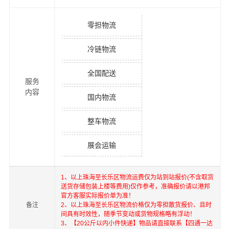
零担物流
冷链物流
全国配送
服务
内容
国内物流
整车物流
展会运输
1、以上
珠海
至
长乐区
物流运费仅为站到站报价(不含取货
送货存储包装上楼等费用)仅作参考，准确报价请以港邦
官方客服实际报价单为准！
备注
2、以上
珠海
至
长乐区
物流价格仅为零担散货报价、且时
间具有时效性，随季节变动或货物规格略有浮动！
3、【20公斤以内小件快递】物品请直接联系【四通一达