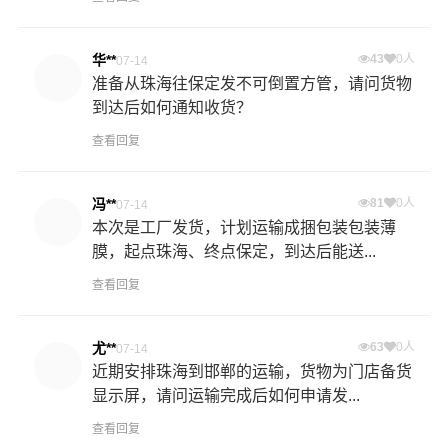
华**
43
0人
07-14
准备从珠海往保定发不可倒置方管，请问货物
到达后如何通知收货？
查看回复
冯**
81
0人
07-14
本次是工厂发货，计划运输成捆包装包装薄
膜，起点珠海、终点保定，到达后能送...
查看回复
尤**
63
0人
07-14
近期安排珠海到邯郸的运输，货物为门店备货
显示屏，请问运输完成后如何申请发...
查看回复