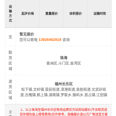
运
输
起步价格
重量报价
体积报价
运输时效
方
式
暂无报价
无
您可以致电
13926462818
咨询
取
货
珠海
区
香洲区,斗门区,金湾区
域
送
福州长乐区
货
松下镇,文岭镇,营前街道,漳港街道,吴航街道,文武砂街
区
道,古槐镇,鹤上镇,湖南镇,罗联乡,猴屿乡,首占镇,江田镇
域
1、以上珠海至福州长乐区物流运费仅为站到站报价(不含取货送
注
货存储包装上楼等费用)仅作参考，准确报价请以万广物流官方客