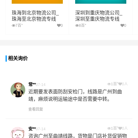
珠海到北京物流公司_
深圳到重庆物流公司_
珠海至北京物流专线
深圳至重庆物流专线
+
+
7百
0
8百
0
相关询价
+
常**
1百
0人
07-14
近期要发表面防刮安检门，线路是广州到曲
靖，麻烦说明运输途中是否需要中转。
查看回复
+
安**
1百
0人
07-14
咨询广州至曲靖线路，货物是门店补货促销物