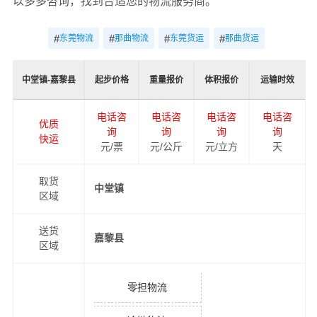
以多多咨询，找到合适您的物流服务商。
#
#
#
#
东莞物流
那曲物流
东莞货运
那曲货运
中堂镇-嘉黎县
起步价格
重量报价
体积报价
运输时效
电话咨
电话咨
电话咨
电话咨
优质
询
询
询
询
快运
元/票
元/公斤
元/立方
天
取货
中堂镇
区域
送货
嘉黎县
区域
零担物流