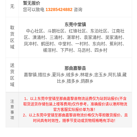
暂无报价
无
您可以致电
13285424882
咨询
东莞中堂镇
取
中心社区、斗朗社区、红锋社区、东泊社区、江南社
货
区、潢涌村、三涌村、湛翠村、袁家涌村、吴家涌村、
区
凤冲村、鹤田村、中堂村、一村村、东向村、蕉利村、
域
槎滘村、下芦村、马沥村、四乡村
送
那曲嘉黎县
货
嘉黎镇,措拉乡,夏玛乡,绒多乡,林堤乡,忠玉乡,阿扎镇,藏
区
比乡,措多乡,鸽群乡
域
1、以上东莞中堂镇至那曲嘉黎县物流运费仅为站到站报价(不含
注
取货送货存储包装上楼等费用)仅作参考，准确报价请以港邦物流
意
官方客服实际报价单为准！
事
2、以上东莞中堂镇至那曲嘉黎县物流价格仅为零担散货报价、且
项
时间具有时效性，随季节变动或货物规格略有浮动！