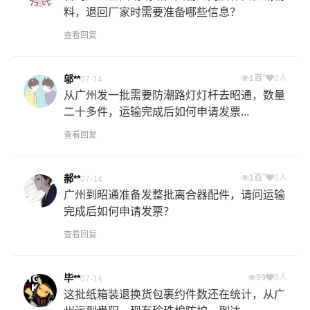
料，退回厂家时需要准备哪些信息？
查看回复
+
邬**
1百
0人
07-14
从广州发一批需要防潮路灯灯杆去昭通，数量
二十多件，运输完成后如何申请发票...
查看回复
+
郝**
1百
0人
07-14
广州到昭通准备发整批离合器配件，请问运输
完成后如何申请发票？
查看回复
毕**
99
0人
07-14
这批纸箱装退换货包裹约件数还在统计，从广