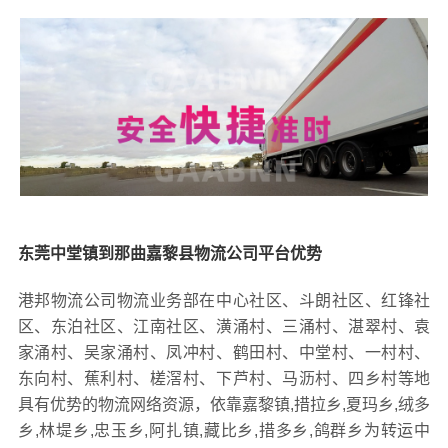
东莞中堂镇到那曲嘉黎县物流公司平台优势
港邦物流公司物流业务部在中心社区、斗朗社区、红锋社
区、东泊社区、江南社区、潢涌村、三涌村、湛翠村、袁
家涌村、吴家涌村、凤冲村、鹤田村、中堂村、一村村、
东向村、蕉利村、槎滘村、下芦村、马沥村、四乡村等地
具有优势的物流网络资源，依靠嘉黎镇,措拉乡,夏玛乡,绒多
乡,林堤乡,忠玉乡,阿扎镇,藏比乡,措多乡,鸽群乡为转运中