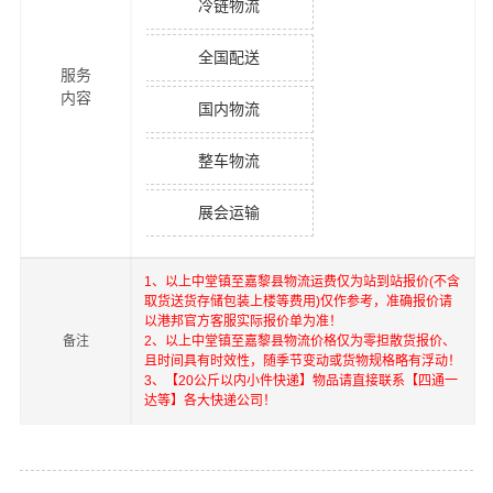
冷链物流
全国配送
服务
内容
国内物流
整车物流
展会运输
1、以上
中堂镇
至
嘉黎县
物流运费仅为站到站报价(不含
取货送货存储包装上楼等费用)仅作参考，准确报价请
以港邦官方客服实际报价单为准！
备注
2、以上
中堂镇
至
嘉黎县
物流价格仅为零担散货报价、
且时间具有时效性，随季节变动或货物规格略有浮动！
3、【20公斤以内小件快递】物品请直接联系【四通一
达等】各大快递公司！