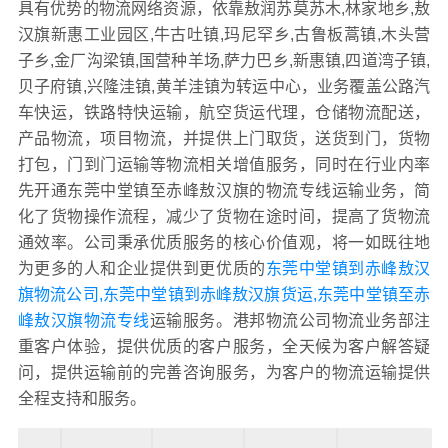
具有优势的物流网络资源，依靠敖润苏莫苏木,林家地乡,敖
汉旗新惠工业园区,牛古吐镇,玛尼罕乡,古鲁板蒿镇,木头营
子乡,金厂沟梁镇,国营种羊场,萨力巴乡,新惠镇,四道湾子镇,
贝子府镇,兴隆洼镇,黄羊洼镇为转运中心，业务覆盖公路汽
车快运，铁路特快运输，航空货运代理，仓储物流配送，
产品物流，项目物流，并提供上门取货，送货到门，货物
打包，门到门运输等物流相关增值服务，同时在行业内率
先开通东莞中堂镇至赤峰敖汉旗的物流专线运输业务，简
化了货物操作流程，减少了货物在途时间，提高了货物流
通效率。公司秉承优质服务的核心价值观，将一如既往地
为更多的人和企业提供到更优质的
东莞中堂镇到赤峰敖汉
旗物流公司,东莞中堂镇到赤峰敖汉旗货运,东莞中堂镇至赤
峰敖汉旗物流专线
运输服务。港邦物流公司物流业务部注
重客户体验，提供优质的客户服务，全天候为客户解答疑
问，提供运输前的完善咨询服务，为客户的物流运输提供
全程支持和服务。