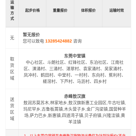
运
输
起步价格
重量报价
体积报价
运输时效
方
式
暂无报价
无
您可以致电
13285424882
咨询
东莞中堂镇
取
中心社区、斗朗社区、红锋社区、东泊社区、江南社
货
区、潢涌村、三涌村、湛翠村、袁家涌村、吴家涌村、
区
凤冲村、鹤田村、中堂村、一村村、东向村、蕉利村、
域
槎滘村、下芦村、马沥村、四乡村
赤峰敖汉旗
送
敖润苏莫苏木,林家地乡,敖汉旗新惠工业园区,牛古吐镇,
货
玛尼罕乡,古鲁板蒿镇,木头营子乡,金厂沟梁镇,国营种羊
区
场,萨力巴乡,新惠镇,四道湾子镇,贝子府镇,兴隆洼镇,黄
域
羊洼镇