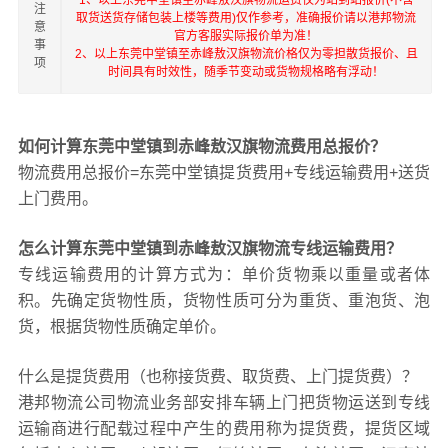
1、以上东莞中堂镇至赤峰敖汉旗物流运费仅为站到站报价(不含
注
取货送货存储包装上楼等费用)仅作参考，准确报价请以港邦物流
意
官方客服实际报价单为准！
事
2、以上东莞中堂镇至赤峰敖汉旗物流价格仅为零担散货报价、且
项
时间具有时效性，随季节变动或货物规格略有浮动！
如何计算东莞中堂镇到赤峰敖汉旗物流费用总报价？
物流费用总报价=东莞中堂镇提货费用+专线运输费用+送货
上门费用。
怎么计算东莞中堂镇到赤峰敖汉旗物流专线运输费用？
专线运输费用的计算方式为：单价货物乘以重量或者体
积。先确定货物性质，货物性质可分为重货、重泡货、泡
货，根据货物性质确定单价。
什么是提货费用（也称接货费、取货费、上门提货费）？
港邦物流公司物流业务部安排车辆上门把货物运送到专线
运输商进行配载过程中产生的费用称为提货费，提货区域