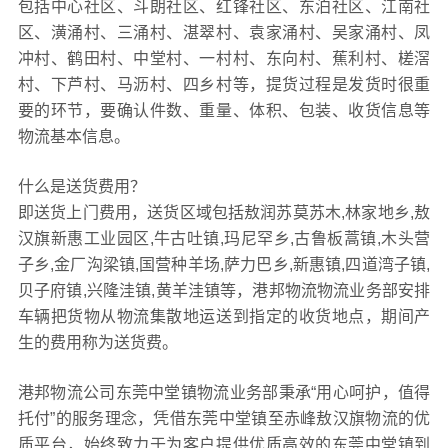
包括中心社区、斗朗社区、红锋社区、东泊社区、江南社
区、潢涌村、三涌村、湛翠村、袁家涌村、吴家涌村、凤
冲村、鹤田村、中堂村、一村村、东向村、蕉利村、槎滘
村、下芦村、马沥村、四乡村等，提货过程是发货时很重
要的环节，要确认件数、重量、体积、包装、收货信息等
物流基本信息。
什么是送货费用？
即送货上门费用，送货区域包括敖润苏莫苏木,林家地乡,敖
汉旗新惠工业园区,牛古吐镇,玛尼罕乡,古鲁板蒿镇,木头营
子乡,金厂沟梁镇,国营种羊场,萨力巴乡,新惠镇,四道湾子镇,
贝子府镇,兴隆洼镇,黄羊洼镇等，港邦物流物流业务部安排
车辆把货物从物流集散地运送到指定的收货地点，期间产
生的费用称为送货费。
港邦物流公司东莞中堂镇物流业务部秉承“用心呵护，值得
托付”的服务理念，凭借东莞中堂镇至赤峰敖汉旗物流的优
质平台，始终致力于为客户提供优质高效的东莞中堂镇到