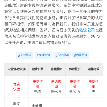
赤峰敖汉旗的专线物流运输服务。东莞中堂镇到赤峰敖汉
旗货运专线是港邦的优质品牌服务，我们一直多年的在为
各行各业提供我们的物流服务，也得到了很多客户的认可
和口碑相传，如果您有意向选择我们，我们非常乐意为您
解决物流相关问题。当然，还有很多优秀的
物流公司
也提
供从东莞中堂镇发物流到赤峰敖汉旗的运输服务，您也可
以多多咨询，找到合适您的物流服务商。
#
#
#
#
东莞物流
赤峰物流
东莞货运
赤峰货运
中堂镇-敖汉旗
起步价格
重量报价
体积报价
运输时效
电话咨
电话咨
电话咨
电话咨
优质
询
询
询
询
快运
元/票
元/公斤
元/立方
天
取货
中堂镇