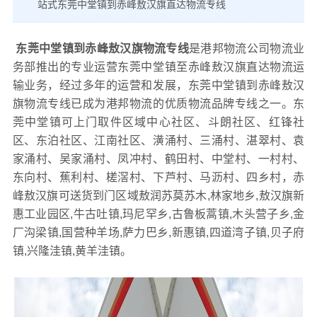
站式东莞中堂镇到赤峰敖汉旗直达物流专线
东莞中堂镇到赤峰敖汉旗物流专线
是港邦物流公司物流业
务部推出的专业运营东莞中堂镇至赤峰敖汉旗直达物流运
输业务，经过多年的运营和发展，东莞中堂镇到赤峰敖汉
旗物流专线已成为港邦物流的优质物流品牌专线之一。东
莞中堂镇可上门取件区域中心社区、斗朗社区、红锋社
区、东泊社区、江南社区、潢涌村、三涌村、湛翠村、袁
家涌村、吴家涌村、凤冲村、鹤田村、中堂村、一村村、
东向村、蕉利村、槎滘村、下芦村、马沥村、四乡村，赤
峰敖汉旗可送货到门区域敖润苏莫苏木,林家地乡,敖汉旗新
惠工业园区,牛古吐镇,玛尼罕乡,古鲁板蒿镇,木头营子乡,金
厂沟梁镇,国营种羊场,萨力巴乡,新惠镇,四道湾子镇,贝子府
镇,兴隆洼镇,黄羊洼镇。