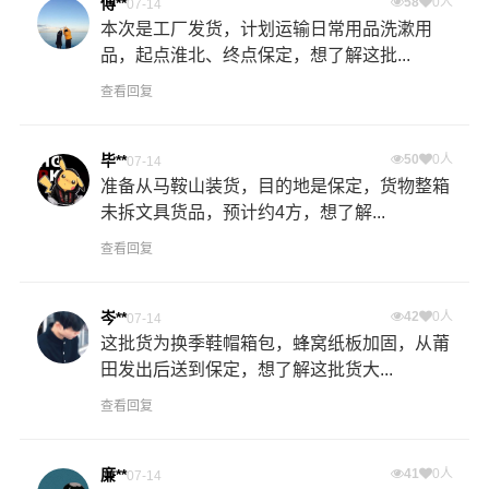
傅**
58
0人
07-14
本次是工厂发货，计划运输日常用品洗漱用
品，起点淮北、终点保定，想了解这批...
查看回复
毕**
50
0人
07-14
准备从马鞍山装货，目的地是保定，货物整箱
未拆文具货品，预计约4方，想了解...
查看回复
岑**
42
0人
07-14
这批货为换季鞋帽箱包，蜂窝纸板加固，从莆
田发出后送到保定，想了解这批货大...
查看回复
廉**
41
0人
07-14