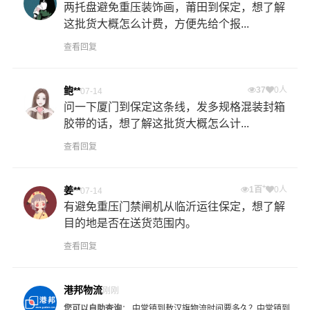
两托盘避免重压装饰画，莆田到保定，想了解
这批货大概怎么计费，方便先给个报...
查看回复
鲍**
37
0人
07-14
问一下厦门到保定这条线，发多规格混装封箱
胶带的话，想了解这批货大概怎么计...
查看回复
+
姜**
1百
0人
07-14
有避免重压门禁闸机从临沂运往保定，想了解
目的地是否在送货范围内。
查看回复
港邦物流
刚刚
您可以自助查询
：
中堂镇到敖汉旗物流时间要多久？
中堂镇到