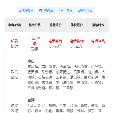
#
#
#
#
台湾物流
台湾货运
中山物流
中山货运
中山-台湾
起步价格
重量报价
体积报价
运输时效
电话咨
优质
电话咨询
电话咨询
电话咨询
询
快运
元/公斤
元/立方
天
元/票
中山
东凤镇、南区街道、沙溪镇、西区街道、坦洲镇、
取货
板芙镇、阜沙镇、东区街道、黄圃镇、南头镇、大
区域
涌镇、石岐街道、三乡镇、港口镇、民众街道、南
朗街道、古镇镇、中山港街道、神湾镇、小榄镇、
五桂山街道、横栏镇、三角镇
台湾
送货
台北、新北、桃园、台中、台南、高雄、基隆、新
区域
竹、嘉义、彰化、苗栗、南投、云林、屏东、宜