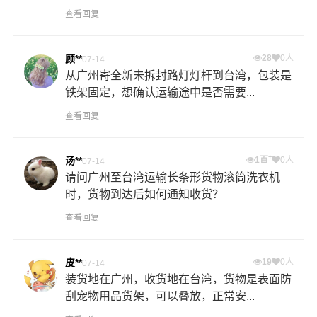
查看回复
顾**
28
0人
07-14
从广州寄全新未拆封路灯灯杆到台湾，包装是
铁架固定，想确认运输途中是否需要...
查看回复
+
汤**
1百
0人
07-14
请问广州至台湾运输长条形货物滚筒洗衣机
时，货物到达后如何通知收货？
查看回复
皮**
19
0人
07-14
装货地在广州，收货地在台湾，货物是表面防
刮宠物用品货架，可以叠放，正常安...