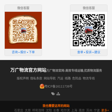
微信客服
微信客服
咨询 ▪ 报价 ▪ 下单
查单 ▪ 投诉 ▪ 建议
万广物流官方网站
万广物流官网-高效专线运输,优质物流服务
版权声明
隐私条款
网站导航
汽运
线路
危险品
物流专线
粤ICP备16111739号
我也需要这样的网站
石家庄
太原
呼和浩特
沈阳
长春
哈尔滨
上海
南京
苏州
宁波
更多+