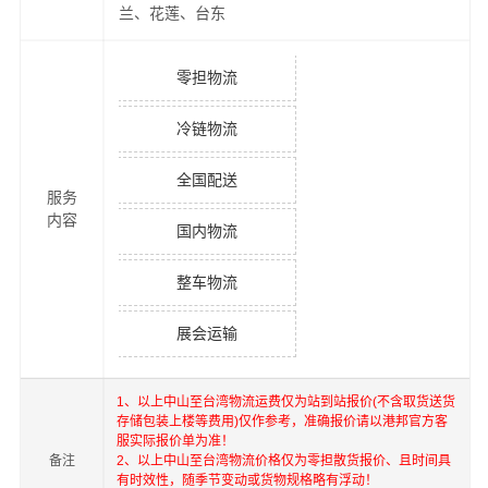
兰、花莲、台东
零担物流
冷链物流
全国配送
服务
内容
国内物流
整车物流
展会运输
1、以上
中山
至
台湾
物流运费仅为站到站报价(不含取货送货
存储包装上楼等费用)仅作参考，准确报价请以港邦官方客
服实际报价单为准！
备注
2、以上
中山
至
台湾
物流价格仅为零担散货报价、且时间具
有时效性，随季节变动或货物规格略有浮动！