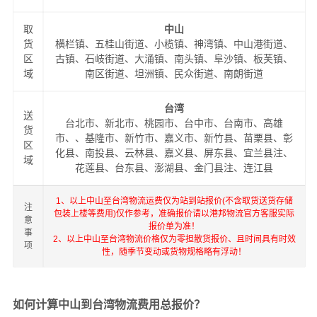
取
中山
货
横栏镇、五桂山街道、小榄镇、神湾镇、中山港街道、
区
古镇、石岐街道、大涌镇、南头镇、阜沙镇、板芙镇、
域
南区街道、坦洲镇、民众街道、南朗街道
台湾
送
台北市、新北市、桃园市、台中市、台南市、高雄
货
市、、基隆市、新竹市、嘉义市、新竹县、苗栗县、彰
区
化县、南投县、云林县、嘉义县、屏东县、宜兰县注、
域
花莲县、台东县、澎湖县、金门县注、连江县
1、以上中山至台湾物流运费仅为站到站报价(不含取货送货存储
注
包装上楼等费用)仅作参考，准确报价请以港邦物流官方客服实际
意
报价单为准！
事
2、以上中山至台湾物流价格仅为零担散货报价、且时间具有时效
项
性，随季节变动或货物规格略有浮动！
如何计算中山到台湾物流费用总报价？