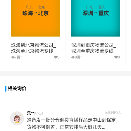
广东
北京
广东
重庆
→
→
珠海
北京
深圳
重庆
珠海到北京物流公司_
深圳到重庆物流公司_
珠海至北京物流专线
深圳至重庆物流专线
+
+
7百
0
8百
0
相关询价
乐**
54
0人
07-14
准备发一批分仓调拨直播样品走中山到保定，
货物不可倒置，正常安排后大概几天...