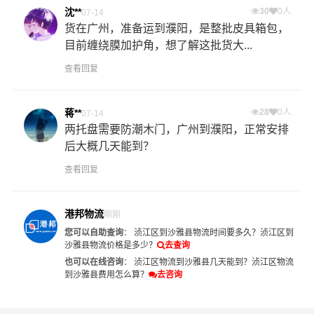
沈**
30
0人
07-14
货在广州，准备运到濮阳，是整批皮具箱包，
目前缠绕膜加护角，想了解这批货大...
查看回复
蒋**
28
0人
07-14
两托盘需要防潮木门，广州到濮阳，正常安排
后大概几天能到？
查看回复
港邦物流
刚刚
您可以自助查询
：
浈江区到沙雅县物流时间要多久？
浈江区到
沙雅县物流价格是多少？
去查询
也可以在线咨询
：
浈江区物流到沙雅县几天能到？
浈江区物流
到沙雅县费用怎么算？
去咨询