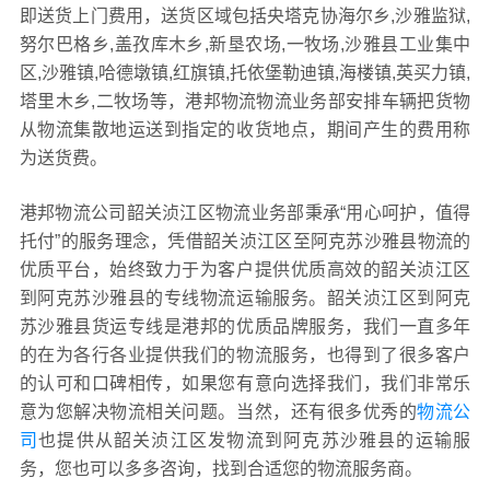
即送货上门费用，送货区域包括央塔克协海尔乡,沙雅监狱,
努尔巴格乡,盖孜库木乡,新垦农场,一牧场,沙雅县工业集中
区,沙雅镇,哈德墩镇,红旗镇,托依堡勒迪镇,海楼镇,英买力镇,
塔里木乡,二牧场等，港邦物流物流业务部安排车辆把货物
从物流集散地运送到指定的收货地点，期间产生的费用称
为送货费。
港邦物流公司韶关浈江区物流业务部秉承“用心呵护，值得
托付”的服务理念，凭借韶关浈江区至阿克苏沙雅县物流的
优质平台，始终致力于为客户提供优质高效的韶关浈江区
到阿克苏沙雅县的专线物流运输服务。韶关浈江区到阿克
苏沙雅县货运专线是港邦的优质品牌服务，我们一直多年
的在为各行各业提供我们的物流服务，也得到了很多客户
的认可和口碑相传，如果您有意向选择我们，我们非常乐
意为您解决物流相关问题。当然，还有很多优秀的
物流公
司
也提供从韶关浈江区发物流到阿克苏沙雅县的运输服
务，您也可以多多咨询，找到合适您的物流服务商。