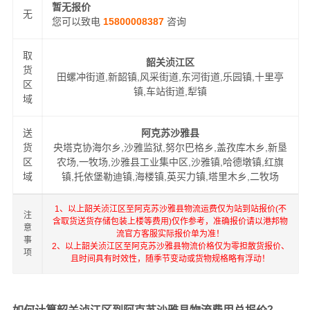
暂无报价
无
您可以致电
15800008387
咨询
取
韶关浈江区
货
田螺冲街道,新韶镇,风采街道,东河街道,乐园镇,十里亭
区
镇,车站街道,犁镇
域
送
阿克苏沙雅县
货
央塔克协海尔乡,沙雅监狱,努尔巴格乡,盖孜库木乡,新垦
区
农场,一牧场,沙雅县工业集中区,沙雅镇,哈德墩镇,红旗
域
镇,托依堡勒迪镇,海楼镇,英买力镇,塔里木乡,二牧场
1、以上韶关浈江区至阿克苏沙雅县物流运费仅为站到站报价(不
注
含取货送货存储包装上楼等费用)仅作参考，准确报价请以港邦物
意
流官方客服实际报价单为准！
事
2、以上韶关浈江区至阿克苏沙雅县物流价格仅为零担散货报价、
项
且时间具有时效性，随季节变动或货物规格略有浮动！