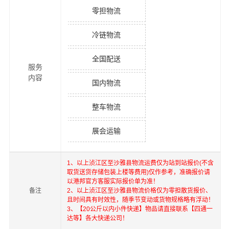
零担物流
冷链物流
全国配送
服务
内容
国内物流
整车物流
展会运输
1、以上
浈江区
至
沙雅县
物流运费仅为站到站报价(不含
取货送货存储包装上楼等费用)仅作参考，准确报价请
以港邦官方客服实际报价单为准！
备注
2、以上
浈江区
至
沙雅县
物流价格仅为零担散货报价、
且时间具有时效性，随季节变动或货物规格略有浮动！
3、【20公斤以内小件快递】物品请直接联系【四通一
达等】各大快递公司！