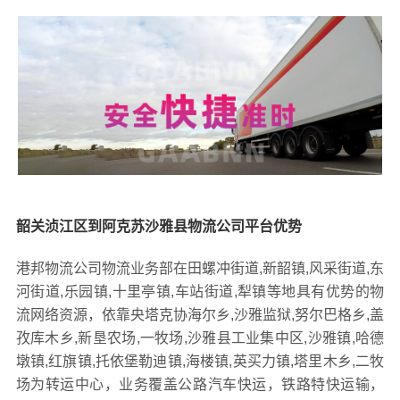
韶关浈江区到阿克苏沙雅县物流公司平台优势
港邦物流公司物流业务部在田螺冲街道,新韶镇,风采街道,东
河街道,乐园镇,十里亭镇,车站街道,犁镇等地具有优势的物
流网络资源，依靠央塔克协海尔乡,沙雅监狱,努尔巴格乡,盖
孜库木乡,新垦农场,一牧场,沙雅县工业集中区,沙雅镇,哈德
墩镇,红旗镇,托依堡勒迪镇,海楼镇,英买力镇,塔里木乡,二牧
场为转运中心，业务覆盖公路汽车快运，铁路特快运输，