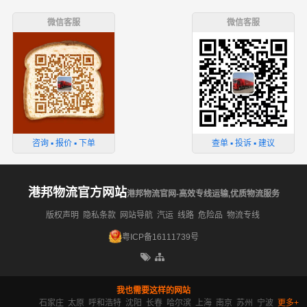
微信客服
微信客服
咨询 ▪ 报价 ▪ 下单
查单 ▪ 投诉 ▪ 建议
港邦物流官方网站
港邦物流官网-高效专线运输,优质物流服务
版权声明
隐私条款
网站导航
汽运
线路
危险品
物流专线
粤ICP备16111739号
我也需要这样的网站
石家庄
太原
呼和浩特
沈阳
长春
哈尔滨
上海
南京
苏州
宁波
更多+