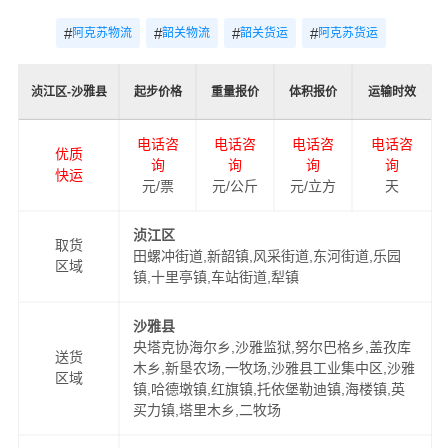
#
#
#
#
阿克苏物流
韶关物流
韶关货运
阿克苏货运
浈江区-沙雅县
起步价格
重量报价
体积报价
运输时效
电话咨
电话咨
电话咨
电话咨
优质
询
询
询
询
快运
元/票
元/公斤
元/立方
天
浈江区
取货
田螺冲街道,新韶镇,风采街道,东河街道,乐园
区域
镇,十里亭镇,车站街道,犁镇
沙雅县
央塔克协海尔乡,沙雅监狱,努尔巴格乡,盖孜库
送货
木乡,新垦农场,一牧场,沙雅县工业集中区,沙雅
区域
镇,哈德墩镇,红旗镇,托依堡勒迪镇,海楼镇,英
买力镇,塔里木乡,二牧场