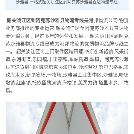
沙雅县,一站式韶关浈江区到阿克苏沙雅县直达物流专线
韶关浈江区到阿克苏沙雅县物流专线
是港邦物流公司 物流
业务部推出的专业运营 韶关浈江区至阿克苏沙雅县直达物
流运输业务，经过多年的运营和发展， 韶关浈江区到阿克
苏沙雅县物流专线已成为港邦物流的优质物流品牌专线之
一。 韶关浈江区可上门取件区域田螺冲街道,新韶镇,风采街
道,东河街道,乐园镇,十里亭镇,车站街道,犁镇，阿克苏沙雅
县可送货到门区域央塔克协海尔乡,沙雅监狱,努尔巴格乡,盖
孜库木乡,新垦农场,一牧场,沙雅县工业集中区,沙雅镇,哈德
墩镇,红旗镇,托依堡勒迪镇,海楼镇,英买力镇,塔里木乡,二牧
场。