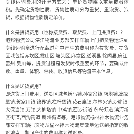
专线运输费用的计算方式为：单价货物乘以重量或者体
积。先确定货物性质，货物性质可分为重货、重泡货、泡
货，根据货物性质确定单价。
什么是提货费用（也称接货费、取货费、上门提货费）？
港邦物流公司湛江物流业务部安排车辆上门把货物运送到
专线运输商进行配载过程中产生的费用称为提货费，提货
区域包括赤坎区,霞山区,坡头区,麻章区,遂溪县,徐闻县,廉江,
雷州,吴川等，提货过程是发货时很重要的环节，要确认件
数、重量、体积、包装、收货信息等物流基本信息。
什么是送货费用？
即送货上门费用，送货区域包括马镇,孙家岔镇,店塔镇,高家
堡镇,贺家川镇,锦界镇,栏杆堡镇,花石崖镇,尔林兔镇,沙峁镇,
大保当镇,万镇,大柳塔镇,中鸡镇,西沙街道,永兴街道,滨河新
区街道,西沟街道,麟州街道等，港邦物流榆林神木物流业务
部安排车辆把货物从榆林神木物流集散地运送到指定的收
货地点，期间产生的费用称为送货费。