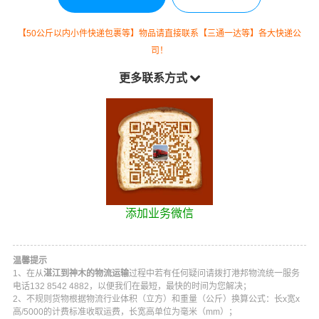
【50公斤以内小件快递包裹等】物品请直接联系【三通一达等】各大快递公
司！
更多联系方式
添加业务微信
温馨提示
1、在从
湛江到神木的物流运输
过程中若有任何疑问请拨打
港邦物流
统一服务
电话
132 8542 4882
，以便我们在最短，最快的时间为您解决；
2、不规则货物根据物流行业体积（立方）和重量（公斤）换算公式：长x宽x
高/5000的计费标准收取运费，长宽高单位为毫米（mm）；