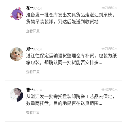
花**
78
0人
07-14
准备发一批仓库发出文具货品走湛江到承德，
货物吊装装卸，到达后能送到收货地...
查看回复
郑**
78
0人
07-14
湛江往保定运输退货整理仓库补货，包装为纸
箱包装，想确认同一批货能否安排多...
查看回复
曹**
42
0人
07-14
从湛江发一批需托盘装卸陶瓷工艺品去保定，
数量两托盘，目的地是否在送货范围...
查看回复