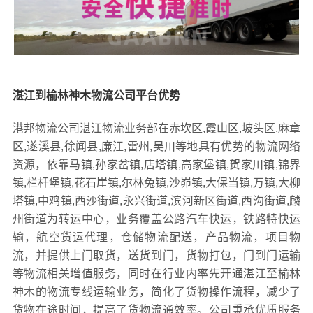
湛江到榆林神木物流公司平台优势
港邦物流公司湛江物流业务部在赤坎区,霞山区,坡头区,麻章
区,遂溪县,徐闻县,廉江,雷州,吴川等地具有优势的物流网络
资源，依靠马镇,孙家岔镇,店塔镇,高家堡镇,贺家川镇,锦界
镇,栏杆堡镇,花石崖镇,尔林兔镇,沙峁镇,大保当镇,万镇,大柳
塔镇,中鸡镇,西沙街道,永兴街道,滨河新区街道,西沟街道,麟
州街道为转运中心，业务覆盖公路汽车快运，铁路特快运
输，航空货运代理，仓储物流配送，产品物流，项目物
流，并提供上门取货，送货到门，货物打包，门到门运输
等物流相关增值服务，同时在行业内率先开通湛江至榆林
神木的物流专线运输业务，简化了货物操作流程，减少了
货物在途时间，提高了货物流通效率。公司秉承优质服务