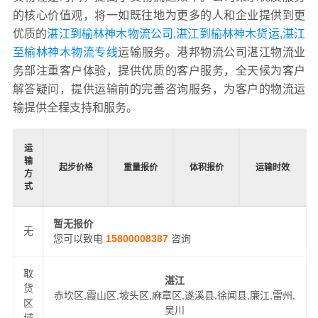
的核心价值观，将一如既往地为更多的人和企业提供到更
优质的
湛江到榆林神木物流公司,湛江到榆林神木货运,湛江
至榆林神木物流专线
运输服务。港邦物流公司湛江物流业
务部注重客户体验，提供优质的客户服务，全天候为客户
解答疑问，提供运输前的完善咨询服务，为客户的物流运
输提供全程支持和服务。
运
输
起步价格
重量报价
体积报价
运输时效
方
式
暂无报价
无
您可以致电
15800008387
咨询
取
湛江
货
赤坎区,霞山区,坡头区,麻章区,遂溪县,徐闻县,廉江,雷州,
区
吴川