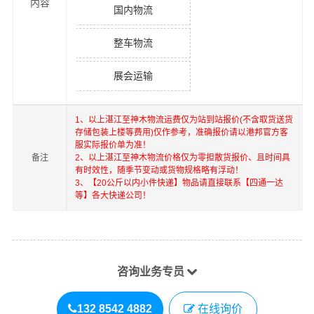
内容
国内物流
整车物流
展会运输
1、以上
湛江
至
神木
物流运费仅为站到站报价(不含取货送货
存储包装上楼等费用)仅作参考，准确报价请以港邦官方客
服实际报价单为准！
备注
2、以上
湛江
至
神木
物流价格仅为零担散货报价、且时间具
有时效性，随季节变动或货物规格略有浮动！
3、【20公斤以内小件快递】物品请直接联系【四通一达
等】各大快递公司！
咨询业务专员
132 8542 4882
在线询价