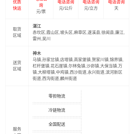
优质
电话咨询
电话咨询
电话咨询
询
快运
元/公斤
元/立方
天
元/票
湛江
取货
赤坎区,霞山区,坡头区,麻章区,遂溪县,徐闻县,廉江,
区域
雷州,吴川
神木
马镇,孙家岔镇,店塔镇,高家堡镇,贺家川镇,锦界镇,
送货
栏杆堡镇,花石崖镇,尔林兔镇,沙峁镇,大保当镇,万
区域
镇,大柳塔镇,中鸡镇,西沙街道,永兴街道,滨河新区
街道,西沟街道,麟州街道
零担物流
冷链物流
全国配送
服务