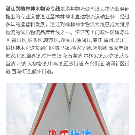
湛江到榆林神木物流专线
是港邦物流公司湛江物流业务部
推出的专业运营湛江至榆林神木直达物流运输业务，经过
多年的运营和发展，湛江到榆林神木物流专线已成为港邦
物流的优质物流品牌专线之一。湛江可上门取件区域赤坎
区,霞山区,坡头区,麻章区,遂溪县,徐闻县,廉江,雷州,吴川，
榆林神木可送货到门区域马镇,孙家岔镇,店塔镇,高家堡镇,
贺家川镇,锦界镇,栏杆堡镇,花石崖镇,尔林兔镇,沙峁镇,大保
当镇,万镇,大柳塔镇,中鸡镇,西沙街道,永兴街道,滨河新区街
道,西沟街道,麟州街道。