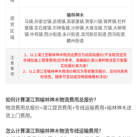
域
榆林神木
送
马镇,孙家岔镇,店塔镇,高家堡镇,贺家川镇,锦界镇,栏杆
货
堡镇,花石崖镇,尔林兔镇,沙峁镇,大保当镇,万镇,大柳塔
区
镇,中鸡镇,西沙街道,永兴街道,滨河新区街道,西沟街道,
域
麟州街道
1、以上湛江至榆林神木物流运费仅为站到站报价(不含取货送货
注
存储包装上楼等费用)仅作参考，准确报价请以港邦物流官方客服
意
实际报价单为准！
事
2、以上湛江至榆林神木物流价格仅为零担散货报价、且时间具有
项
时效性，随季节变动或货物规格略有浮动！
如何计算湛江到榆林神木物流费用总报价？
物流费用总报价=湛江提货费用+专线运输费用+榆林神木送
货上门费用。
怎么计算湛江到榆林神木物流专线运输费用？