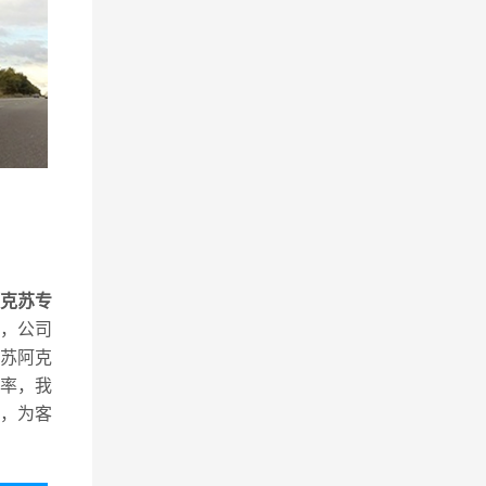
克苏专
，公司
苏阿克
率，我
，为客