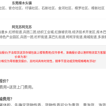
东莞樟木头镇
社区、官仓社区、圩镇社区、石新社区、金河社区、樟罗社区、樟新社区
阿克苏阿克苏
曼乡,红桥街道,兵团二团,纺织工业城,红旗坡农场,经济技术开发区,库木巴
特色产业园区,兵团一团,栏杆街道,英巴扎街道,柯柯牙街道,南城街道,多浪
站报价(不含取货送货存储包装上楼等费用)仅作参考，准确报价请以港邦物流官方客
价单为准！
价格仅为零担散货报价、且时间具有时效性，随季节变动或货物规格略有浮动！
报价？
费用+送货上门费用。
输费用？
者体积。先确定货物性质，货物性质可分为重货、重泡货、泡货