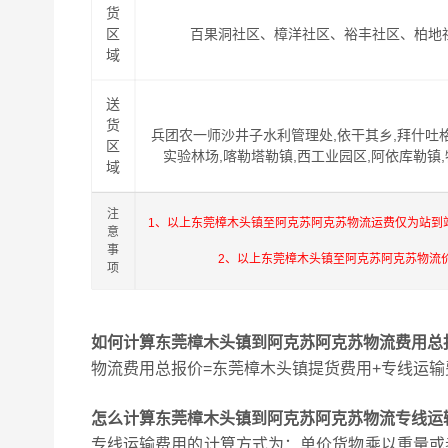
货
区
百果洞社区、樟洋社区、裕丰社区、柏地
域
送
货
兵团农一师沙井子水利管理处,依干其乡,拜什吐格
区
实验林场,喀勒塔勒镇,西工业园区,阿依库勒镇,
域
注
1、以上东莞樟木头镇至阿克苏阿克苏物流运费仅为站到
意
事
2、以上东莞樟木头镇至阿克苏阿克苏物流
项
如何计算东莞樟木头镇到阿克苏阿克苏物流费用总
物流费用总报价=东莞樟木头镇提货费用+专线运输
怎么计算东莞樟木头镇到阿克苏阿克苏物流专线运
专线运输费用的计算方式为：单价货物乘以重量或