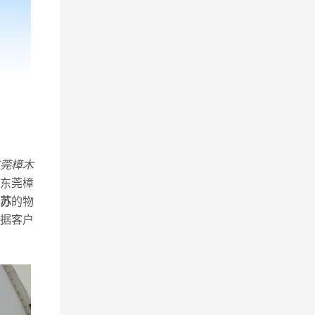
莞樟木
东莞樟
苏
的物
据客户