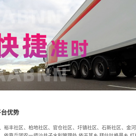
平台优势
、裕丰社区、柏地社区、官仓社区、圩镇社区、石新社区、金河
依靠兵团农一师沙井子水利管理处,依干其乡,拜什吐格曼乡,红