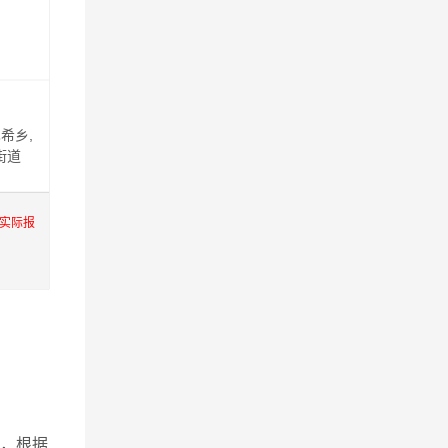
希乡,
街道
服实际报
，根据