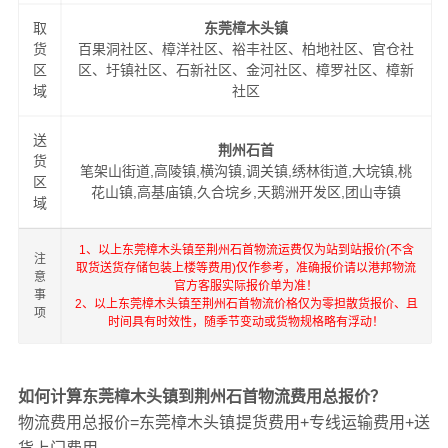
取
东莞樟木头镇
货
百果洞社区、樟洋社区、裕丰社区、柏地社区、官仓社
区
区、圩镇社区、石新社区、金河社区、樟罗社区、樟新
域
社区
送
荆州石首
货
笔架山街道,高陵镇,横沟镇,调关镇,绣林街道,大垸镇,桃
区
花山镇,高基庙镇,久合垸乡,天鹅洲开发区,团山寺镇
域
1、以上东莞樟木头镇至荆州石首物流运费仅为站到站报价(不含
注
取货送货存储包装上楼等费用)仅作参考，准确报价请以港邦物流
意
官方客服实际报价单为准！
事
2、以上东莞樟木头镇至荆州石首物流价格仅为零担散货报价、且
项
时间具有时效性，随季节变动或货物规格略有浮动！
如何计算东莞樟木头镇到荆州石首物流费用总报价？
物流费用总报价=东莞樟木头镇提货费用+专线运输费用+送