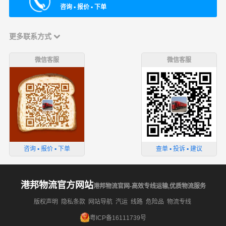
咨询 ▪ 报价 ▪ 下单
更多联系方式
微信客服
微信客服
咨询 ▪ 报价 ▪ 下单
查单 ▪ 投诉 ▪ 建议
港邦物流官方网站
港邦物流官网-高效专线运输,优质物流服务
版权声明
隐私条款
网站导航
汽运
线路
危险品
物流专线
粤ICP备16111739号