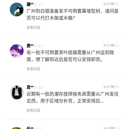
廉**
92
0人
07-14
广州到白银准备发不可倒置幕墙型材，请问是
否可以代打木架或木箱？
查看回复
费**
91
0人
07-14
有一批不可倒置茶叶纸箱需要从广州运到陇
南，想了解到达后是否可以安排卸货。
查看回复
袁**
87
0人
07-14
近期有一批防潮存放焊接夹具需要从广州发往
定西，用于区域仓补货，正常安排后...
查看回复
任**
86
0人
07-14