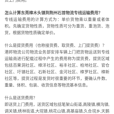
货上门费用。
怎么计算东莞樟木头镇到荆州石首物流专线运输费用？
专线运输费用的计算方式为：单价货物乘以重量或者体
积。先确定货物性质，货物性质可分为重货、重泡货、泡
货，根据货物性质确定单价。
什么是提货费用（也称接货费、取货费、上门提货费）？
港邦物流公司物流业务部安排车辆上门把货物运送到专线
运输商进行配载过程中产生的费用称为提货费，提货区域
包括百果洞社区、樟洋社区、裕丰社区、柏地社区、官仓
社区、圩镇社区、石新社区、金河社区、樟罗社区、樟新
社区等，提货过程是发货时很重要的环节，要确认件数、
重量、体积、包装、收货信息等物流基本信息。
什么是送货费用？
即送货上门费用，送货区域包括笔架山街道,高陵镇,横沟镇,
调关镇,绣林街道,大垸镇,桃花山镇,高基庙镇,久合垸乡,天鹅