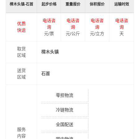
樟木头镇-石首
起步价格
重量报价
体积报价
运输时效
电话咨
电话咨
电话咨
电话咨
优质
询
询
询
询
快运
元/票
元/公斤
元/立方
天
取货
樟木头镇
区域
送货
石首
区域
零担物流
冷链物流
全国配送
服务
内容