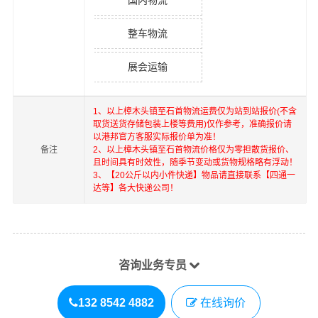
国内物流
整车物流
展会运输
1、以上
樟木头镇
至
石首
物流运费仅为站到站报价(不含
取货送货存储包装上楼等费用)仅作参考，准确报价请
以港邦官方客服实际报价单为准！
备注
2、以上
樟木头镇
至
石首
物流价格仅为零担散货报价、
且时间具有时效性，随季节变动或货物规格略有浮动！
3、【20公斤以内小件快递】物品请直接联系【四通一
达等】各大快递公司！
咨询业务专员
132 8542 4882
在线询价