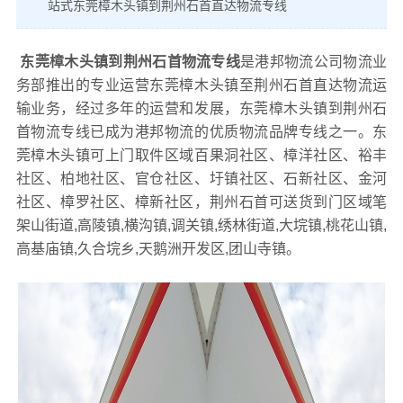
站式东莞樟木头镇到荆州石首直达物流专线
东莞樟木头镇到荆州石首物流专线
是港邦物流公司物流业
务部推出的专业运营东莞樟木头镇至荆州石首直达物流运
输业务，经过多年的运营和发展，东莞樟木头镇到荆州石
首物流专线已成为港邦物流的优质物流品牌专线之一。东
莞樟木头镇可上门取件区域百果洞社区、樟洋社区、裕丰
社区、柏地社区、官仓社区、圩镇社区、石新社区、金河
社区、樟罗社区、樟新社区，荆州石首可送货到门区域笔
架山街道,高陵镇,横沟镇,调关镇,绣林街道,大垸镇,桃花山镇,
高基庙镇,久合垸乡,天鹅洲开发区,团山寺镇。