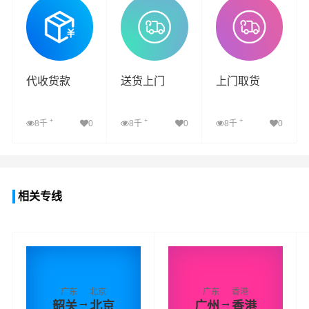
代收货款
送货上门
上门取货
+
+
+
8千
0
8千
0
8千
0
查看详细
查看详细
查看详细
相关专线
广东
北京
广东
香港
→
→
韶关
北京
广州
香港