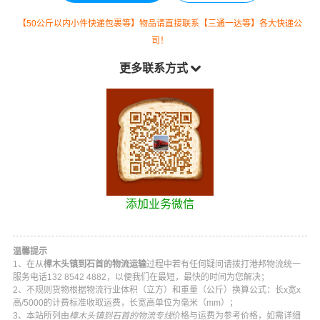
【50公斤以内小件快递包裹等】物品请直接联系【三通一达等】各大快递公
司！
更多联系方式
添加业务微信
温馨提示
1、在从
樟木头镇到石首的物流运输
过程中若有任何疑问请拨打
港邦物流
统一
服务电话
132 8542 4882
，以便我们在最短，最快的时间为您解决；
2、不规则货物根据物流行业体积（立方）和重量（公斤）换算公式：长x宽x
高/5000的计费标准收取运费，长宽高单位为毫米（mm）；
3、本站所列由
樟木头镇到石首的物流专线
价格与运费为参考价格，如需详细