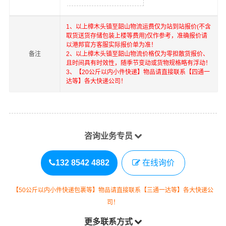
1、以上
樟木头镇
至
韶山
物流运费仅为站到站报价(不含
取货送货存储包装上楼等费用)仅作参考，准确报价请
以港邦官方客服实际报价单为准！
备注
2、以上
樟木头镇
至
韶山
物流价格仅为零担散货报价、
且时间具有时效性，随季节变动或货物规格略有浮动！
3、【20公斤以内小件快递】物品请直接联系【四通一
达等】各大快递公司！
咨询业务专员
132 8542 4882
在线询价
【50公斤以内小件快递包裹等】物品请直接联系【三通一达等】各大快递公
司！
更多联系方式