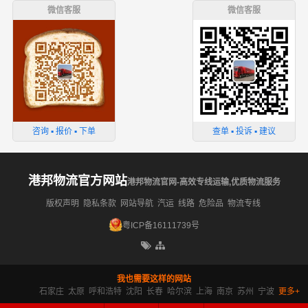
微信客服
微信客服
咨询 ▪ 报价 ▪ 下单
查单 ▪ 投诉 ▪ 建议
港邦物流官方网站
港邦物流官网-高效专线运输,优质物流服务
版权声明
隐私条款
网站导航
汽运
线路
危险品
物流专线
粤ICP备16111739号
我也需要这样的网站
石家庄
太原
呼和浩特
沈阳
长春
哈尔滨
上海
南京
苏州
宁波
更多+