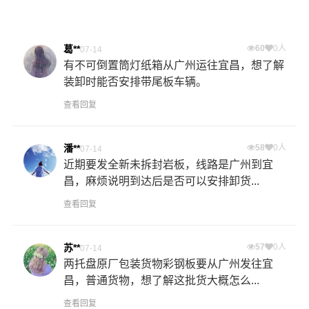
葛**
60
0人
07-14
有不可倒置筒灯纸箱从广州运往宜昌，想了解
装卸时能否安排带尾板车辆。
查看回复
潘**
58
0人
07-14
近期要发全新未拆封岩板，线路是广州到宜
昌，麻烦说明到达后是否可以安排卸货...
查看回复
苏**
57
0人
07-14
两托盘原厂包装货物彩钢板要从广州发往宜
昌，普通货物，想了解这批货大概怎么...
查看回复