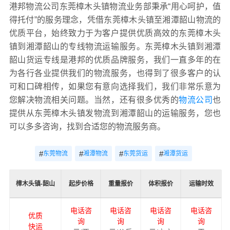
港邦物流公司东莞樟木头镇物流业务部秉承“用心呵护，值
得托付”的服务理念，凭借东莞樟木头镇至湘潭韶山物流的
优质平台，始终致力于为客户提供优质高效的东莞樟木头
镇到湘潭韶山的专线物流运输服务。东莞樟木头镇到湘潭
韶山货运专线是港邦的优质品牌服务，我们一直多年的在
为各行各业提供我们的物流服务，也得到了很多客户的认
可和口碑相传，如果您有意向选择我们，我们非常乐意为
您解决物流相关问题。当然，还有很多优秀的
物流公司
也
提供从东莞樟木头镇发物流到湘潭韶山的运输服务，您也
可以多多咨询，找到合适您的物流服务商。
#
#
#
#
东莞物流
湘潭物流
东莞货运
湘潭货运
樟木头镇-韶山
起步价格
重量报价
体积报价
运输时效
电话咨
电话咨
电话咨
电话咨
优质
询
询
询
询
快运