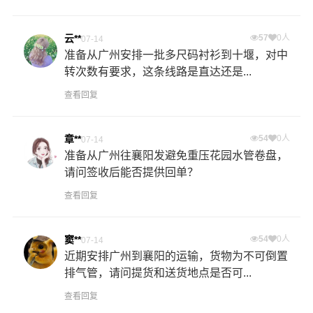
云**
57
0人
07-14
准备从广州安排一批多尺码衬衫到十堰，对中
转次数有要求，这条线路是直达还是...
查看回复
章**
54
0人
07-14
准备从广州往襄阳发避免重压花园水管卷盘，
请问签收后能否提供回单？
查看回复
窦**
54
0人
07-14
近期安排广州到襄阳的运输，货物为不可倒置
排气管，请问提货和送货地点是否可...
查看回复