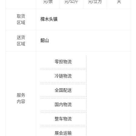
元/票
元/公斤
元/立方
天
取货
樟木头镇
区域
送货
韶山
区域
零担物流
冷链物流
全国配送
服务
内容
国内物流
整车物流
展会运输