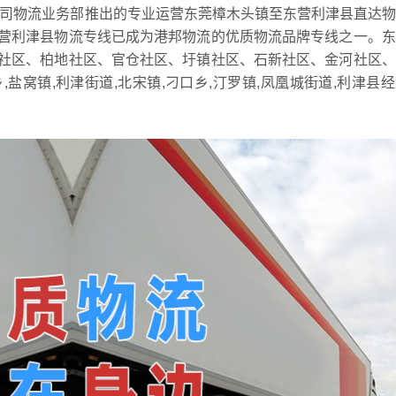
司物流业务部推出的专业运营东莞樟木头镇至东营利津县直达物
营利津县物流专线已成为港邦物流的优质物流品牌专线之一。东
社区、柏地社区、官仓社区、圩镇社区、石新社区、金河社区、
盐窝镇,利津街道,北宋镇,刁口乡,汀罗镇,凤凰城街道,利津县