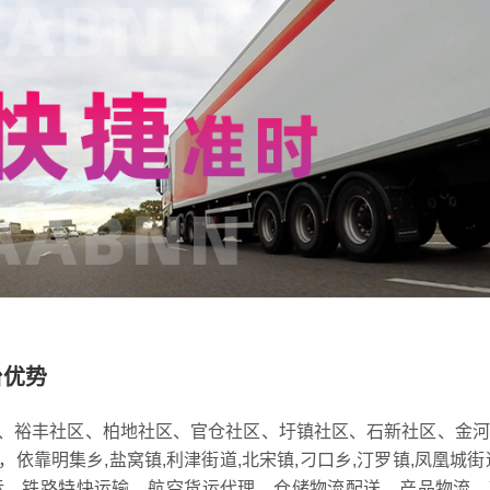
台优势
、裕丰社区、柏地社区、官仓社区、圩镇社区、石新社区、金河
靠明集乡,盐窝镇,利津街道,北宋镇,刁口乡,汀罗镇,凤凰城街
运，铁路特快运输，航空货运代理，仓储物流配送，产品物流，