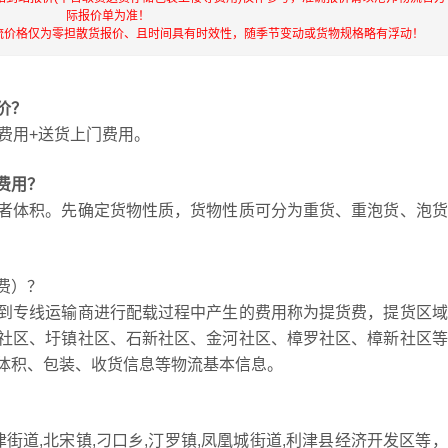
际报价单为准！
流价格仅为零担散货报价、且时间具有时效性，随季节变动或货物规格略有浮动！
价？
费用+送货上门费用。
费用？
者体积。先确定货物性质，货物性质可分为重货、重泡货、泡货
费）？
到专线运输商进行配载过程中产生的费用称为提货费，提货区域
社区、圩镇社区、石新社区、金河社区、樟罗社区、樟新社区等
体积、包装、收货信息等物流基本信息。
街道,北宋镇,刁口乡,汀罗镇,凤凰城街道,利津县经济开发区等