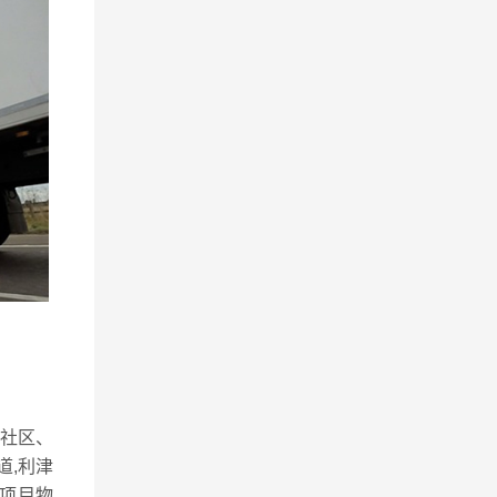
社区、
道,利津
项目物