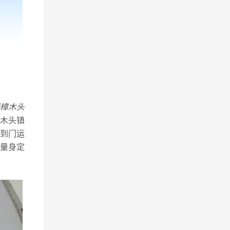
樟木头
木头镇
到门运
量身定