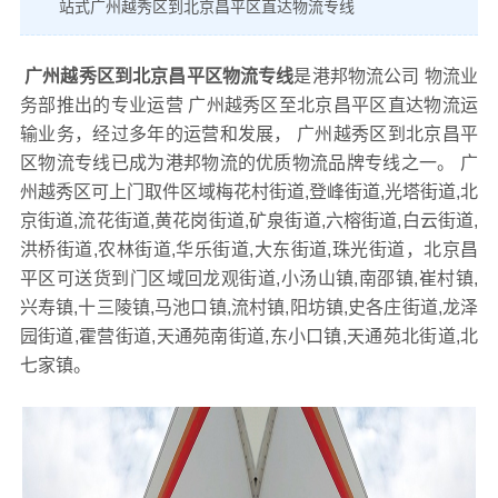
站式广州越秀区到北京昌平区直达物流专线
广州越秀区到北京昌平区物流专线
是港邦物流公司 物流业
务部推出的专业运营 广州越秀区至北京昌平区直达物流运
输业务，经过多年的运营和发展， 广州越秀区到北京昌平
区物流专线已成为港邦物流的优质物流品牌专线之一。 广
州越秀区可上门取件区域梅花村街道,登峰街道,光塔街道,北
京街道,流花街道,黄花岗街道,矿泉街道,六榕街道,白云街道,
洪桥街道,农林街道,华乐街道,大东街道,珠光街道，北京昌
平区可送货到门区域回龙观街道,小汤山镇,南邵镇,崔村镇,
兴寿镇,十三陵镇,马池口镇,流村镇,阳坊镇,史各庄街道,龙泽
园街道,霍营街道,天通苑南街道,东小口镇,天通苑北街道,北
七家镇。