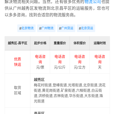
解决物流相关问题。当然，还有很多优秀的
物流公司
也提
供从广州越秀区发物流到北京昌平区的运输服务，您也可
以多多咨询，找到合适您的物流服务商。
#
#
#
#
北京物流
广州物流
广州货运
北京货运
越秀区-昌平区
起步价格
重量报价
体积报价
运输时效
电话咨
电话咨
电话咨
电话咨
优质
询
询
询
询
快运
元/票
元/公斤
元/立方
天
越秀区
梅花村街道,登峰街道,光塔街道,北京街道,流花
取货
街道,黄花岗街道,矿泉街道,六榕街道,白云街
区域
道,洪桥街道,农林街道,华乐街道,大东街道,珠
光街道
昌平区