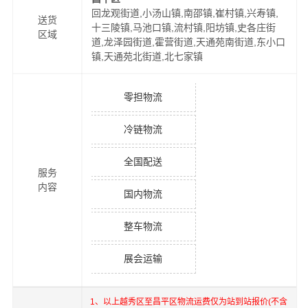
回龙观街道,小汤山镇,南邵镇,崔村镇,兴寿镇,
送货
十三陵镇,马池口镇,流村镇,阳坊镇,史各庄街
区域
道,龙泽园街道,霍营街道,天通苑南街道,东小口
镇,天通苑北街道,北七家镇
零担物流
冷链物流
全国配送
服务
内容
国内物流
整车物流
展会运输
1、以上
越秀区
至
昌平区
物流运费仅为站到站报价(不含