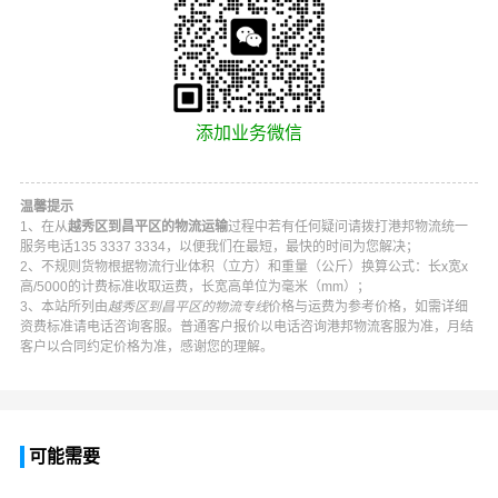
添加业务微信
温馨提示
1、在从
越秀区到昌平区的物流运输
过程中若有任何疑问请拨打
港邦物流
统一
服务电话
135 3337 3334
，以便我们在最短，最快的时间为您解决；
2、不规则货物根据物流行业体积（立方）和重量（公斤）换算公式：长x宽x
高/5000的计费标准收取运费，长宽高单位为毫米（mm）；
3、本站所列由
越秀区到昌平区的物流专线
价格与运费为参考价格，如需详细
资费标准请电话咨询客服。普通客户报价以电话咨询
港邦物流
客服为准，月结
客户以合同约定价格为准，感谢您的理解。
可能需要