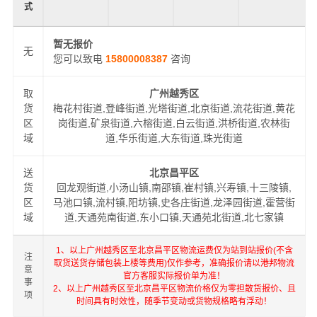
式
暂无报价
无
您可以致电
15800008387
咨询
取
广州越秀区
货
梅花村街道,登峰街道,光塔街道,北京街道,流花街道,黄花
区
岗街道,矿泉街道,六榕街道,白云街道,洪桥街道,农林街
域
道,华乐街道,大东街道,珠光街道
送
北京昌平区
货
回龙观街道,小汤山镇,南邵镇,崔村镇,兴寿镇,十三陵镇,
区
马池口镇,流村镇,阳坊镇,史各庄街道,龙泽园街道,霍营街
域
道,天通苑南街道,东小口镇,天通苑北街道,北七家镇
1、以上广州越秀区至北京昌平区物流运费仅为站到站报价(不含
注
取货送货存储包装上楼等费用)仅作参考，准确报价请以港邦物流
意
官方客服实际报价单为准！
事
2、以上广州越秀区至北京昌平区物流价格仅为零担散货报价、且
项
时间具有时效性，随季节变动或货物规格略有浮动！