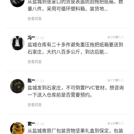
从盐城到张家口的货是表面防刮拖把纸箱，数
量八件，采用可循环塑料箱，装货地...
查看回复
冯**
76
0人
07-14
盐城仓库有二十多件避免重压拖把纸箱要送到
石家庄，大约八百多公斤，到达后能...
查看回复
陈**
77
0人
07-14
盐城发到石家庄，不可倒置PVC管材，想咨询
一下送入仓库前是否需要预约。
查看回复
窦**
18
0人
07-14
从盐城寄原厂包装货物坚果礼盒到保定，包装