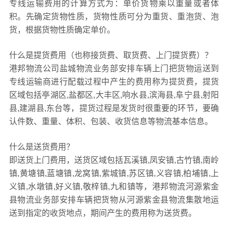
专线运输费用的计算方式为：单价货物乘以重量或者体
积。先确定货物性质，货物性质可分为重货、重泡货、泡
货，根据货物性质确定单价。
什么是提货费用（也称接货费、取货费、上门提货费）？
港邦物流公司盐城物流业务部安排车辆上门把货物运送到
专线运输商进行配载过程中产生的费用称为提货费，提货
区域包括亭湖区,盐都区,大丰区,响水县,滨海县,阜宁县,射阳
县,建湖县,东台等，提货过程是发货时很重要的环节，要确
认件数、重量、体积、包装、收货信息等物流基本信息。
什么是送货费用？
即送货上门费用，送货区域包括瓦溪镇,凤安镇,古竹镇,南岭
镇,黄塘镇,蓝塘镇,龙窝镇,紫城镇,苏区镇,义容镇,柏埔镇,上
义镇,水墩镇,好义镇,敬梓镇,九和镇等，港邦物流河源紫金
县物流业务部安排车辆把货物从河源紫金县物流集散地运
送到指定的收货地点，期间产生的费用称为送货费。