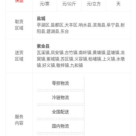
快运
元/票
元/公斤
元/立方
天
盐城
取货
亭湖区,盐都区,大丰区,响水县,滨海县,阜宁县,射
区域
阳县,建湖县,东台
紫金县
送货
瓦溪镇,凤安镇,古竹镇,南岭镇,黄塘镇,蓝塘镇,龙
区域
窝镇,紫城镇,苏区镇,义容镇,柏埔镇,上义镇,水墩
镇,好义镇,敬梓镇,九和镇
零担物流
冷链物流
全国配送
服务
内容
国内物流