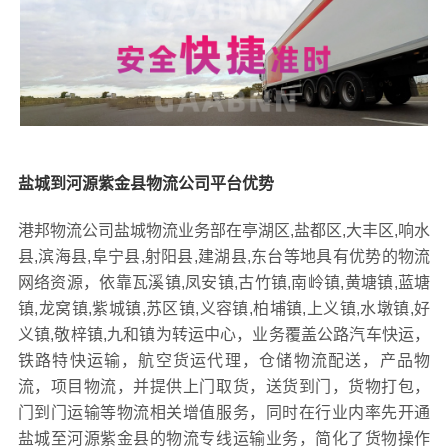
盐城到河源紫金县物流公司平台优势
港邦物流公司盐城物流业务部在亭湖区,盐都区,大丰区,响水
县,滨海县,阜宁县,射阳县,建湖县,东台等地具有优势的物流
网络资源，依靠瓦溪镇,凤安镇,古竹镇,南岭镇,黄塘镇,蓝塘
镇,龙窝镇,紫城镇,苏区镇,义容镇,柏埔镇,上义镇,水墩镇,好
义镇,敬梓镇,九和镇为转运中心，业务覆盖公路汽车快运，
铁路特快运输，航空货运代理，仓储物流配送，产品物
流，项目物流，并提供上门取货，送货到门，货物打包，
门到门运输等物流相关增值服务，同时在行业内率先开通
盐城至河源紫金县的物流专线运输业务，简化了货物操作