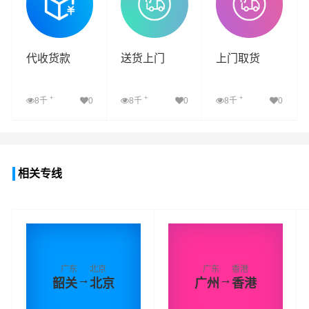
代收货款
送货上门
上门取货
+
+
+
8千
0
8千
0
8千
0
查看详细
查看详细
查看详细
相关专线
广东
北京
广东
香港
→
→
韶关
北京
广州
香港