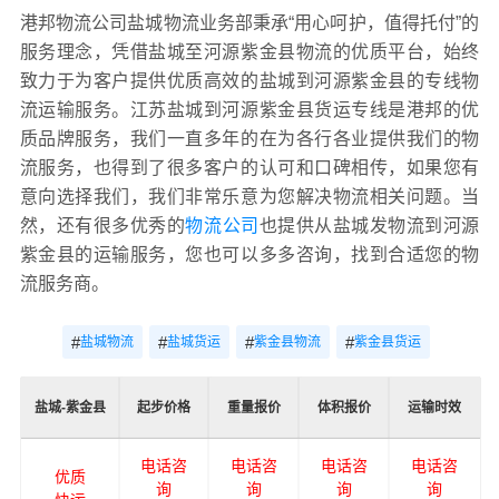
港邦物流公司盐城物流业务部秉承“用心呵护，值得托付”的
服务理念，凭借盐城至河源紫金县物流的优质平台，始终
致力于为客户提供优质高效的盐城到河源紫金县的专线物
流运输服务。江苏盐城到河源紫金县货运专线是港邦的优
质品牌服务，我们一直多年的在为各行各业提供我们的物
流服务，也得到了很多客户的认可和口碑相传，如果您有
意向选择我们，我们非常乐意为您解决物流相关问题。当
然，还有很多优秀的
物流公司
也提供从盐城发物流到河源
紫金县的运输服务，您也可以多多咨询，找到合适您的物
流服务商。
#
#
#
#
盐城物流
盐城货运
紫金县物流
紫金县货运
盐城-紫金县
起步价格
重量报价
体积报价
运输时效
电话咨
电话咨
电话咨
电话咨
优质
询
询
询
询