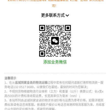
司！
更多联系方式
添加业务微信
温馨提示
1、在从
盐城到紫金县的物流运输
过程中若有任何疑问请拨打
港邦物流
统一服
务电话
132 0517 9689
，以便我们在最短，最快的时间为您解决；
2、不规则货物根据物流行业体积（立方）和重量（公斤）换算公式：长x宽x
高/5000的计费标准收取运费，长宽高单位为毫米（mm）；
3、本站所列由
盐城到紫金县的物流专线
价格与运费为参考价格，如需详细资
费标准请电话咨询客服。普通客户报价以电话咨询
港邦物流
客服为准，月结客
户以合同约定价格为准，感谢您的理解。