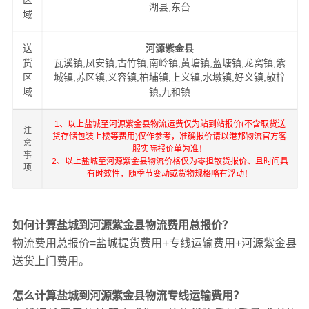
区
湖县,东台
域
送
河源紫金县
货
瓦溪镇,凤安镇,古竹镇,南岭镇,黄塘镇,蓝塘镇,龙窝镇,紫
区
城镇,苏区镇,义容镇,柏埔镇,上义镇,水墩镇,好义镇,敬梓
域
镇,九和镇
1、以上盐城至河源紫金县物流运费仅为站到站报价(不含取货送
注
货存储包装上楼等费用)仅作参考，准确报价请以港邦物流官方客
意
服实际报价单为准！
事
2、以上盐城至河源紫金县物流价格仅为零担散货报价、且时间具
项
有时效性，随季节变动或货物规格略有浮动！
如何计算盐城到河源紫金县物流费用总报价？
物流费用总报价=盐城提货费用+专线运输费用+河源紫金县
送货上门费用。
怎么计算盐城到河源紫金县物流专线运输费用？