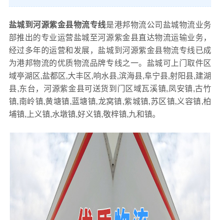
盐城到河源紫金县物流专线
是港邦物流公司盐城物流业务
部推出的专业运营盐城至河源紫金县直达物流运输业务，
经过多年的运营和发展，盐城到河源紫金县物流专线已成
为港邦物流的优质物流品牌专线之一。盐城可上门取件区
域亭湖区,盐都区,大丰区,响水县,滨海县,阜宁县,射阳县,建湖
县,东台，河源紫金县可送货到门区域瓦溪镇,凤安镇,古竹
镇,南岭镇,黄塘镇,蓝塘镇,龙窝镇,紫城镇,苏区镇,义容镇,柏
埔镇,上义镇,水墩镇,好义镇,敬梓镇,九和镇。