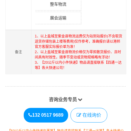
整车物流
展会运输
1、以上
盐城
至
紫金县
物流运费仅为站到站报价(不含取货
送货存储包装上楼等费用)仅作参考，准确报价请以港邦
官方客服实际报价单为准！
备注
2、以上
盐城
至
紫金县
物流价格仅为零担散货报价、且时
间具有时效性，随季节变动或货物规格略有浮动！
3、【20公斤以内小件快递】物品请直接联系【四通一达
等】各大快递公司！
咨询业务专员
132 0517 9689
在线询价
【50公斤以内小件快递包裹等】物品请直接联系【三通一达等】各大快递公