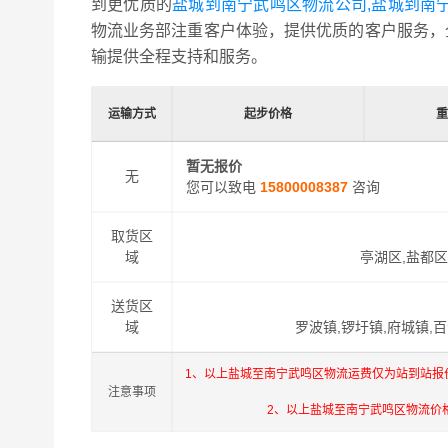
到更优质的
盐城到南宁武鸣区物流公司,盐城到南
物流业务部注重客户体验，提供优质的客户服务，
输提供全程支持和服务。
运输方式
起步价格
暂无报价
无
您可以致电
15800008387
咨询
取货区
域
亭湖区,盐都区
送货区
域
罗波镇,锣圩镇,府城镇,
1、以上盐城至南宁武鸣区物流运费仅为站到站报
注意事项
2、以上盐城至南宁武鸣区物流价