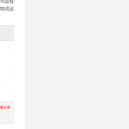
司盐城
物流运
际报价单