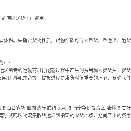
宁武鸣区送货上门费用。
者体积。先确定货物性质，货物性质可分为重货、重泡货、泡货
费）？
运送到专线运输商进行配载过程中产生的费用称为提货费，提货
,射阳县,建湖县,东台等，提货过程是发货时很重要的环节，要确认
,百合农场,仙湖镇,宁武镇,灵马镇,南宁华侨投资区,陆斡镇,甘
南宁武鸣区物流集散地运送到指定的收货地点，期间产生的费用