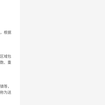
，根据
区域包
件数、重
圩镇等，
称为送