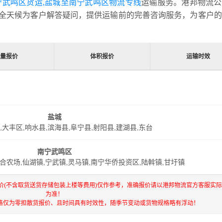
宁武鸣区货运,盐城至南宁武鸣区物流专线
运输服务。港邦物流公
全天候为客户解答疑问，提供运输前的完善咨询服务，为客户的
重量报价
体积报价
运输时效
盐城
,大丰区,响水县,滨海县,阜宁县,射阳县,建湖县,东台
南宁武鸣区
百合农场,仙湖镇,宁武镇,灵马镇,南宁华侨投资区,陆斡镇,甘圩镇
价(不含取货送货存储包装上楼等费用)仅作参考，准确报价请以港邦物流官方客服实
为准！
格仅为零担散货报价、且时间具有时效性，随季节变动或货物规格略有浮动！