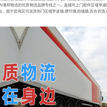
为港邦物流的优质物流品牌专线之一。盐城可上门取件区域亭湖
,东台，南宁武鸣区可送货到门区域罗波镇,锣圩镇,府城镇,百合农场,