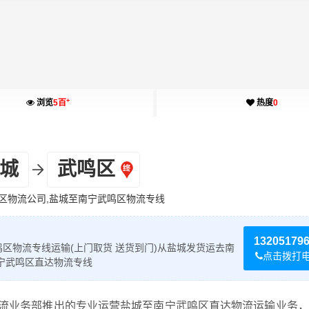
+
浏览
5百
热度
0
城
武鸣区
区物流公司,盐城至南宁武鸣区物流专线
13205179
区物流专线运输(上门取货 送货到门)从盐城发货运去南
点击拨打
宁武鸣区直达物流专线
流业务部推出的专业运营盐城至南宁武鸣区直达物流运输业务，