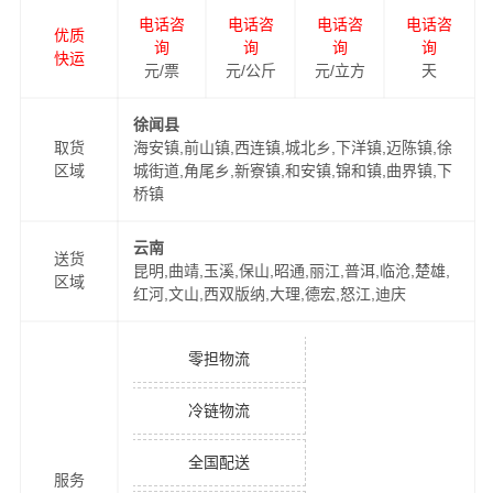
电话咨
电话咨
电话咨
电话咨
优质
询
询
询
询
快运
元/票
元/公斤
元/立方
天
徐闻县
取货
海安镇,前山镇,西连镇,城北乡,下洋镇,迈陈镇,徐
区域
城街道,角尾乡,新寮镇,和安镇,锦和镇,曲界镇,下
桥镇
云南
送货
昆明,曲靖,玉溪,保山,昭通,丽江,普洱,临沧,楚雄,
区域
红河,文山,西双版纳,大理,德宏,怒江,迪庆
零担物流
冷链物流
全国配送
服务