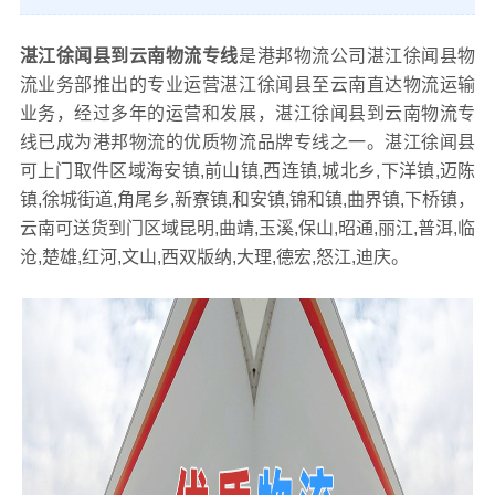
湛江徐闻县到云南物流专线
是港邦物流公司湛江徐闻县物
流业务部推出的专业运营湛江徐闻县至云南直达物流运输
业务，经过多年的运营和发展，湛江徐闻县到云南物流专
线已成为港邦物流的优质物流品牌专线之一。湛江徐闻县
可上门取件区域海安镇,前山镇,西连镇,城北乡,下洋镇,迈陈
镇,徐城街道,角尾乡,新寮镇,和安镇,锦和镇,曲界镇,下桥镇，
云南可送货到门区域昆明,曲靖,玉溪,保山,昭通,丽江,普洱,临
沧,楚雄,红河,文山,西双版纳,大理,德宏,怒江,迪庆。