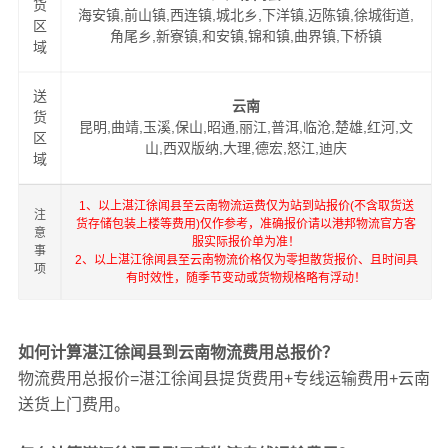
货
海安镇,前山镇,西连镇,城北乡,下洋镇,迈陈镇,徐城街道,
区
角尾乡,新寮镇,和安镇,锦和镇,曲界镇,下桥镇
域
送
云南
货
昆明,曲靖,玉溪,保山,昭通,丽江,普洱,临沧,楚雄,红河,文
区
山,西双版纳,大理,德宏,怒江,迪庆
域
1、以上湛江徐闻县至云南物流运费仅为站到站报价(不含取货送
注
货存储包装上楼等费用)仅作参考，准确报价请以港邦物流官方客
意
服实际报价单为准！
事
2、以上湛江徐闻县至云南物流价格仅为零担散货报价、且时间具
项
有时效性，随季节变动或货物规格略有浮动！
如何计算湛江徐闻县到云南物流费用总报价？
物流费用总报价=湛江徐闻县提货费用+专线运输费用+云南
送货上门费用。