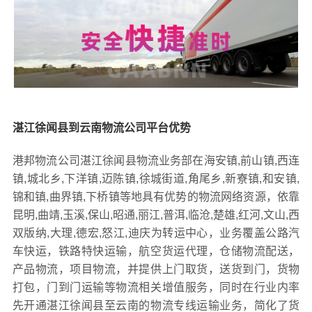
湛江徐闻县到云南物流公司平台优势
港邦物流公司湛江徐闻县物流业务部在海安镇,前山镇,西连
镇,城北乡,下洋镇,迈陈镇,徐城街道,角尾乡,新寮镇,和安镇,
锦和镇,曲界镇,下桥镇等地具有优势的物流网络资源，依靠
昆明,曲靖,玉溪,保山,昭通,丽江,普洱,临沧,楚雄,红河,文山,西
双版纳,大理,德宏,怒江,迪庆为转运中心，业务覆盖公路汽
车快运，铁路特快运输，航空货运代理，仓储物流配送，
产品物流，项目物流，并提供上门取货，送货到门，货物
打包，门到门运输等物流相关增值服务，同时在行业内率
先开通湛江徐闻县至云南的物流专线运输业务，简化了货