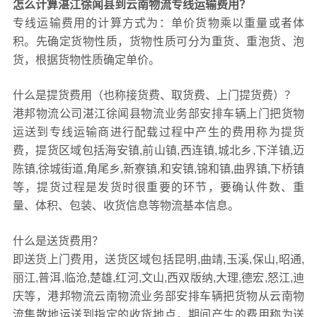
怎么计算湛江徐闻县到云南物流专线运输费用？
专线运输费用的计算方式为：单价货物乘以重量或者体
积。先确定货物性质，货物性质可分为重货、重泡货、泡
货，根据货物性质确定单价。
什么是提货费用（也称接货费、取货费、上门提货费）？
港邦物流公司湛江徐闻县物流业务部安排车辆上门把货物
运送到专线运输商进行配载过程中产生的费用称为提货
费，提货区域包括海安镇,前山镇,西连镇,城北乡,下洋镇,迈
陈镇,徐城街道,角尾乡,新寮镇,和安镇,锦和镇,曲界镇,下桥镇
等，提货过程是发货时很重要的环节，要确认件数、重
量、体积、包装、收货信息等物流基本信息。
什么是送货费用？
即送货上门费用，送货区域包括昆明,曲靖,玉溪,保山,昭通,
丽江,普洱,临沧,楚雄,红河,文山,西双版纳,大理,德宏,怒江,迪
庆等，港邦物流云南物流业务部安排车辆把货物从云南物
流集散地运送到指定的收货地点，期间产生的费用称为送