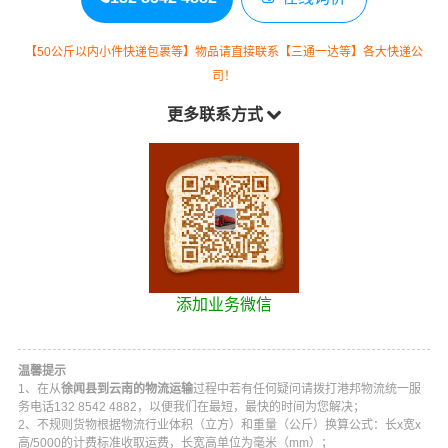
【50公斤以内小件快递包裹等】物品请直接联系【三通一达等】各大快递公
司！
更多联系方式
添加业务微信
温馨提示
1、在从
徐闻县到云南的物流运输
过程中若有任何疑问请拨打
港邦物流
统一服
务电话
132 8542 4882
，以便我们在最短，最快的时间为您解决；
2、不规则货物根据物流行业体积（立方）和重量（公斤）换算公式：长x宽x
高/5000的计费标准收取运费，长宽高单位为毫米（mm）；