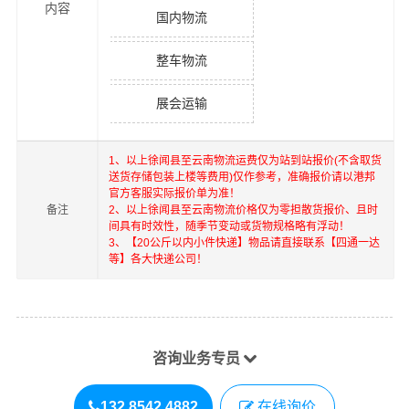
内容
国内物流
整车物流
展会运输
1、以上
徐闻县
至
云南
物流运费仅为站到站报价(不含取货
送货存储包装上楼等费用)仅作参考，准确报价请以港邦
官方客服实际报价单为准！
备注
2、以上
徐闻县
至
云南
物流价格仅为零担散货报价、且时
间具有时效性，随季节变动或货物规格略有浮动！
3、【20公斤以内小件快递】物品请直接联系【四通一达
等】各大快递公司！
咨询业务专员
132 8542 4882
在线询价