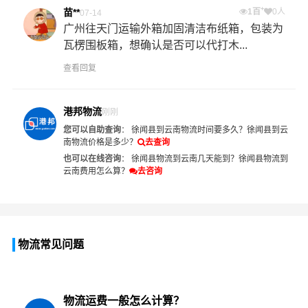
+
苗**
1百
0人
07-14
广州往天门运输外箱加固清洁布纸箱，包装为
瓦楞围板箱，想确认是否可以代打木...
查看回复
港邦物流
刚刚
您可以自助查询
：
徐闻县到云南物流时间要多久？
徐闻县到云
南物流价格是多少？
去查询
也可以在线咨询
：
徐闻县物流到云南几天能到？
徐闻县物流到
云南费用怎么算？
去咨询
物流常见问题
物流运费一般怎么计算？