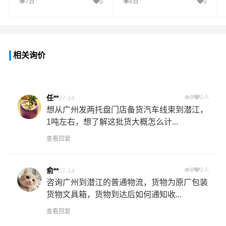
7百
0
8百
0
相关询价
任**
9
0人
07-14
想从广州发两托盘门店备货汽车线束到潜江，
1吨左右，想了解这批货大概怎么计...
查看回复
俞**
8
0人
07-14
咨询广州到潜江的普通物流，货物为原厂包装
货物文具箱，货物到达后如何通知收...
查看回复