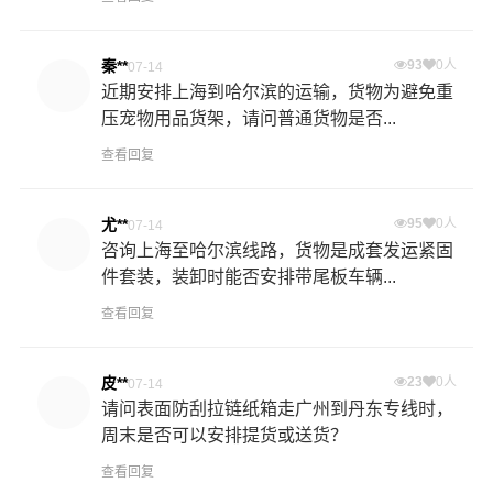
秦**
93
0人
07-14
近期安排上海到哈尔滨的运输，货物为避免重
压宠物用品货架，请问普通货物是否...
查看回复
尤**
95
0人
07-14
咨询上海至哈尔滨线路，货物是成套发运紧固
件套装，装卸时能否安排带尾板车辆...
查看回复
皮**
23
0人
07-14
请问表面防刮拉链纸箱走广州到丹东专线时，
周末是否可以安排提货或送货？
查看回复