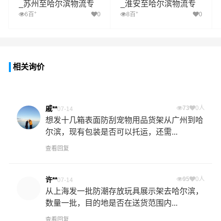
_苏州至哈尔滨物流专
_淮安至哈尔滨物流专
线
线
+
+
6百
0
8百
0
相关询价
戚**
73
0人
07-14
想发十几箱表面防刮宠物用品货架从广州到哈
尔滨，现有包装是否可以托运，还需...
查看回复
许**
95
0人
07-14
从上海发一批防潮存放玩具展示架去哈尔滨，
数量一批，目的地是否在送货范围内...
查看回复