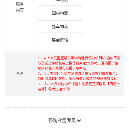
服务
内容
国内物流
整车物流
展会运输
1、以上
玄武区
至
哈尔滨
物流运费仅为站到站报价(不含
取货送货存储包装上楼等费用)仅作参考，准确报价请
以港邦官方客服实际报价单为准！
备注
2、以上
玄武区
至
哈尔滨
物流价格仅为零担散货报价、
且时间具有时效性，随季节变动或货物规格略有浮动！
3、【20公斤以内小件快递】物品请直接联系【四通一
达等】各大快递公司！
咨询业务专员