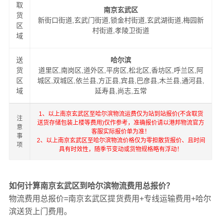
取
南京玄武区
货
新街口街道,玄武门街道,锁金村街道,玄武湖街道,梅园新
区
村街道,孝陵卫街道
域
送
哈尔滨
货
道里区,南岗区,道外区,平房区,松北区,香坊区,呼兰区,阿
区
城区,双城区,依兰县,方正县,宾县,巴彦县,木兰县,通河县,
域
延寿县,尚志,五常
1、以上南京玄武区至哈尔滨物流运费仅为站到站报价(不含取货
注
送货存储包装上楼等费用)仅作参考，准确报价请以港邦物流官方
意
客服实际报价单为准！
事
2、以上南京玄武区至哈尔滨物流价格仅为零担散货报价、且时间
项
具有时效性，随季节变动或货物规格略有浮动！
如何计算南京玄武区到哈尔滨物流费用总报价？
物流费用总报价=南京玄武区提货费用+专线运输费用+哈尔
滨送货上门费用。