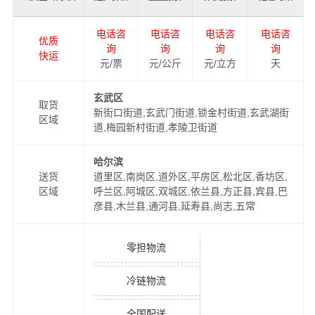
电话咨
电话咨
电话咨
电话咨
优质
询
询
询
询
快运
元/票
元/公斤
元/立方
天
玄武区
取货
新街口街道,玄武门街道,锁金村街道,玄武湖街
区域
道,梅园新村街道,孝陵卫街道
哈尔滨
送货
道里区,南岗区,道外区,平房区,松北区,香坊区,
区域
呼兰区,阿城区,双城区,依兰县,方正县,宾县,巴
彦县,木兰县,通河县,延寿县,尚志,五常
零担物流
冷链物流
全国配送