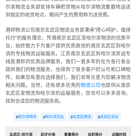
尔滨物流业务部安排车辆把货物从哈尔滨物流集散地运送
到指定的收货地点，期间产生的费用称为送货费。
港邦物流公司南京玄武区物流业务部秉承“用心呵护，值得
托付”的服务理念，凭借南京玄武区至哈尔滨物流的优质平
台，始终致力于为客户提供优质高效的南京玄武区到哈尔
滨的专线物流运输服务。江苏南京玄武区到哈尔滨货运专
线是港邦的优质品牌服务，我们一直多年的在为各行各业
提供我们的物流服务，也得到了很多客户的认可和口碑相
传，如果您有意向选择我们，我们非常乐意为您解决物流
相关问题。当然，还有很多优秀的
物流公司
也提供从南京
玄武区发物流到哈尔滨的运输服务，您也可以多多咨询，
找到合适您的物流服务商。
#
#
#
#
哈尔滨物流
哈尔滨货运
玄武区物流
玄武区货运
玄武区-哈尔滨
起步价格
重量报价
体积报价
运输时效