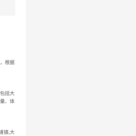
，根据
包括大
重量、体
铺镇,大