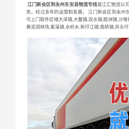
江门新会区到永州东安县物流专线
是江汇物流公司
务，经过多年的运营和发展， 江门新会区到永州
可上门取件区域大泽镇,大鳌镇,双水镇,睦洲镇,沙堆
黄泥洞林场,紫溪镇,水岭乡,新圩江镇,南桥镇,井头圩