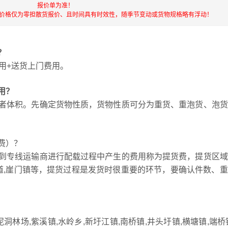
报价单为准！
流价格仅为零担散货报价、且时间具有时效性，随季节变动或货物规格略有浮动！
？
用+送货上门费用。
用？
者体积。先确定货物性质，货物性质可分为重货、重泡货、泡货
费）？
到专线运输商进行配载过程中产生的费用称为提货费，提货区域
城街道,崖门镇等，提货过程是发货时很重要的环节，要确认件数、
林场,紫溪镇,水岭乡,新圩江镇,南桥镇,井头圩镇,横塘镇,端桥