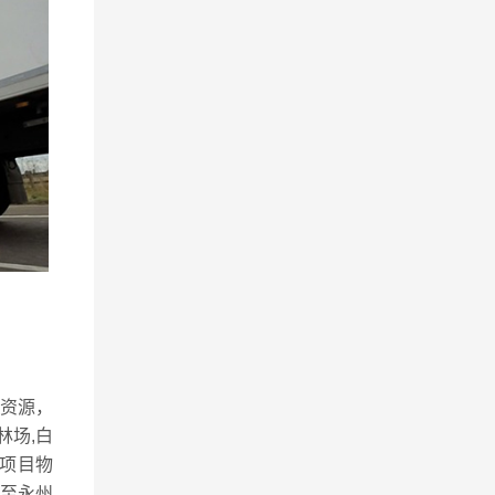
络资源，
林场,白
项目物
至永州