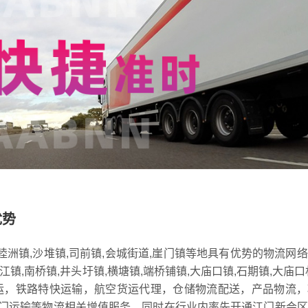
优势
睦洲镇,沙堆镇,司前镇,会城街道,崖门镇等地具有优势的物流网
江镇,南桥镇,井头圩镇,横塘镇,端桥铺镇,大庙口镇,石期镇,大庙口
运，铁路特快运输，航空货运代理，仓储物流配送，产品物流，
门运输等物流相关增值服务，同时在行业内率先开通江门新会区