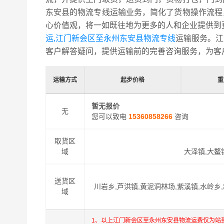
东安县的物流专线运输业务，简化了货物操作流程
心价值观，将一如既往地为更多的人和企业提供到
运,江门新会区至永州东安县物流专线
运输服务。江
客户解答疑问，提供运输前的完善咨询服务，为客
运输方式
起步价格
重
暂无报价
无
您可以致电
15360858266
咨询
取货区
域
大泽镇,大鳌
送货区
川岩乡,芦洪镇,黄泥洞林场,紫溪镇,水岭乡
域
1、以上江门新会区至永州东安县物流运费仅为站