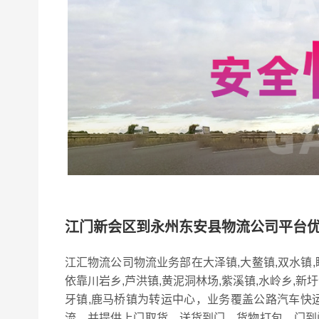
江门新会区到永州东安县物流公司平台
江汇物流公司物流业务部在大泽镇,大鳌镇,双水镇,
依靠川岩乡,芦洪镇,黄泥洞林场,紫溪镇,水岭乡,新圩
牙镇,鹿马桥镇为转运中心，业务覆盖公路汽车快
流，并提供上门取货，送货到门，货物打包，门到