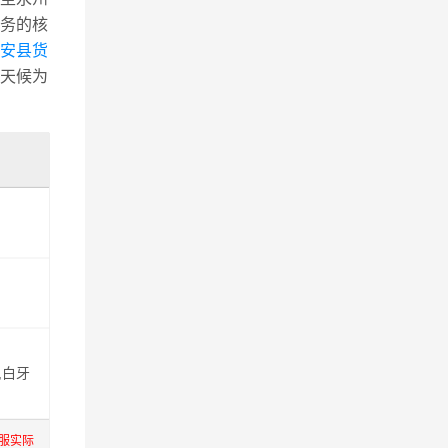
务的核
东安县货
天候为
,白牙
服实际