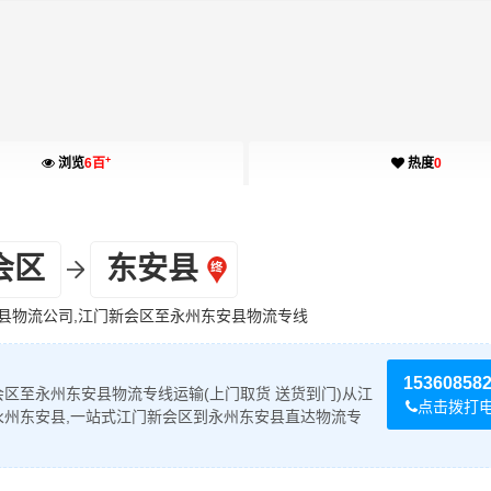
+
浏览
6百
热度
0
会区
东安县
县物流公司,江门新会区至永州东安县物流专线
15360858
区至永州东安县物流专线运输(上门取货 送货到门)从江
点击拨打
永州东安县,一站式江门新会区到永州东安县直达物流专