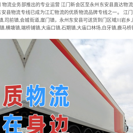
 物流业务部推出的专业运营 江门新会区至永州东安县直达物
东安县物流专线已成为江汇物流的优质物流品牌专线之一。 江
镇,司前镇,会城街道,崖门镇，永州东安县可送货到门区域川岩乡,
镇,横塘镇,端桥铺镇,大庙口镇,石期镇,大庙口林场,白牙镇,鹿马桥