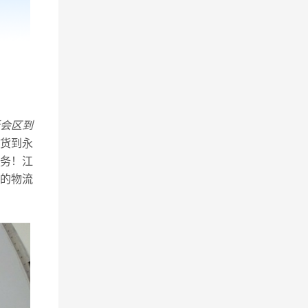
会区到
货到永
务！江
的物流