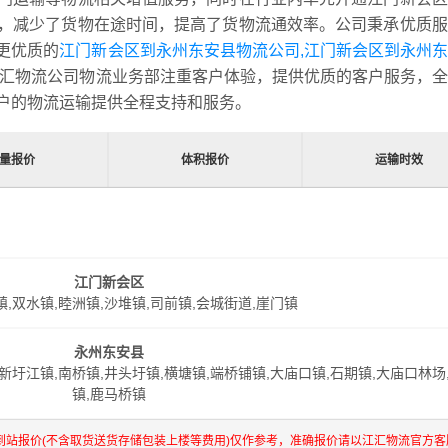
，减少了货物在途时间，提高了货物流通效率。公司秉承优质服
更优质的
江门新会区到永州东安县物流公司,江门新会区到永州
汇物流公司物流业务部注重客户体验，提供优质的客户服务，全
户的物流运输提供全程支持和服务。
量报价
体积报价
运输时效
江门新会区
镇,双水镇,睦洲镇,沙堆镇,司前镇,会城街道,崖门镇
永州东安县
,新圩江镇,南桥镇,井头圩镇,横塘镇,端桥铺镇,大庙口镇,石期镇,大庙口林场
镇,鹿马桥镇
到站报价(不含取货送货存储包装上楼等费用)仅作参考，准确报价请以江汇物流官方客