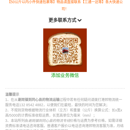
【50公斤以内小件快递包裹等】物品请直接联系【三通一达等】各大快递公
司！
更多联系方式
添加业务微信
温馨提示
1、在从
谢岗镇到同心县的物流运输
过程中若有任何疑问请拨打
港邦物流
统一
服务电话
132 8542 4882
，以便我们在最短，最快的时间为您解决；
2、不规则货物根据物流行业体积（立方）和重量（公斤）换算公式：长x宽x
高/5000的计费标准收取运费，长宽高单位为毫米（mm）；
3、本站所列由
谢岗镇到同心县的物流专线
价格与运费为参考价格，如需详细
资费标准请电话咨询客服。普通客户报价以电话咨询
港邦物流
客服为准，月结