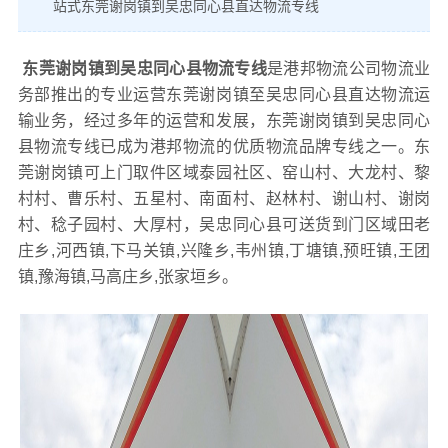
站式东莞谢岗镇到吴忠同心县直达物流专线
东莞谢岗镇到吴忠同心县物流专线
是港邦物流公司物流业
务部推出的专业运营东莞谢岗镇至吴忠同心县直达物流运
输业务，经过多年的运营和发展，东莞谢岗镇到吴忠同心
县物流专线已成为港邦物流的优质物流品牌专线之一。东
莞谢岗镇可上门取件区域泰园社区、窑山村、大龙村、黎
村村、曹乐村、五星村、南面村、赵林村、谢山村、谢岗
村、稔子园村、大厚村，吴忠同心县可送货到门区域田老
庄乡,河西镇,下马关镇,兴隆乡,韦州镇,丁塘镇,预旺镇,王团
镇,豫海镇,马高庄乡,张家垣乡。