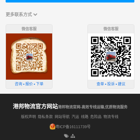
更多联系方式
微信客服
微信客服
咨询 ▪ 报价 ▪ 下单
查单 ▪ 投诉 ▪ 建议
港邦物流官方网站
港邦物流官网-高效专线运输,优质物流服务
版权声明
隐私条款
网站导航
汽运
线路
危险品
物流专线
粤ICP备16111739号