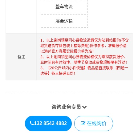
整车物流
展会运输
1、以上
谢岗镇
至
同心县
物流运费仅为站到站报价(不含
取货送货存储包装上楼等费用)仅作参考，准确报价请
以港邦官方客服实际报价单为准！
备注
2、以上
谢岗镇
至
同心县
物流价格仅为零担散货报价、
且时间具有时效性，随季节变动或货物规格略有浮动！
3、【20公斤以内小件快递】物品请直接联系【四通一
达等】各大快递公司！
咨询业务专员
132 8542 4882
在线询价