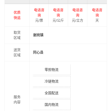
电话咨
电话咨
电话咨
电话咨
优质
询
询
询
询
快运
元/票
元/公斤
元/立方
天
取货
谢岗镇
区域
送货
同心县
区域
零担物流
冷链物流
全国配送
服务
内容
国内物流