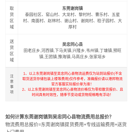
取
东莞谢岗镇
货
泰园社区、窑山村、大龙村、黎村村、曹乐村、五星
区
村、南面村、赵林村、谢山村、谢岗村、稔子园村、大
域
厚村
送
吴忠同心县
货
田老庄乡,河西镇,下马关镇,兴隆乡,韦州镇,丁塘镇,预旺
区
镇,王团镇,豫海镇,马高庄乡,张家垣乡
域
1、以上东莞谢岗镇至吴忠同心县物流运费仅为站到站报价(不含
注
取货送货存储包装上楼等费用)仅作参考，准确报价请以港邦物流
意
官方客服实际报价单为准！
事
2、以上东莞谢岗镇至吴忠同心县物流价格仅为零担散货报价、且
项
时间具有时效性，随季节变动或货物规格略有浮动！
如何计算东莞谢岗镇到吴忠同心县物流费用总报价？
物流费用总报价=东莞谢岗镇提货费用+专线运输费用+送货