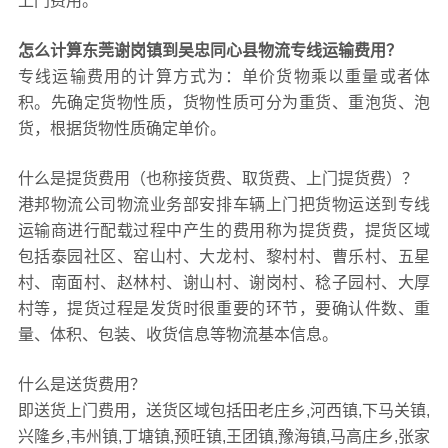
上门费用。
怎么计算东莞谢岗镇到吴忠同心县物流专线运输费用？
专线运输费用的计算方式为：单价货物乘以重量或者体
积。先确定货物性质，货物性质可分为重货、重泡货、泡
货，根据货物性质确定单价。
什么是提货费用（也称接货费、取货费、上门提货费）？
港邦物流公司物流业务部安排车辆上门把货物运送到专线
运输商进行配载过程中产生的费用称为提货费，提货区域
包括泰园社区、窑山村、大龙村、黎村村、曹乐村、五星
村、南面村、赵林村、谢山村、谢岗村、稔子园村、大厚
村等，提货过程是发货时很重要的环节，要确认件数、重
量、体积、包装、收货信息等物流基本信息。
什么是送货费用？
即送货上门费用，送货区域包括田老庄乡,河西镇,下马关镇,
兴隆乡,韦州镇,丁塘镇,预旺镇,王团镇,豫海镇,马高庄乡,张家