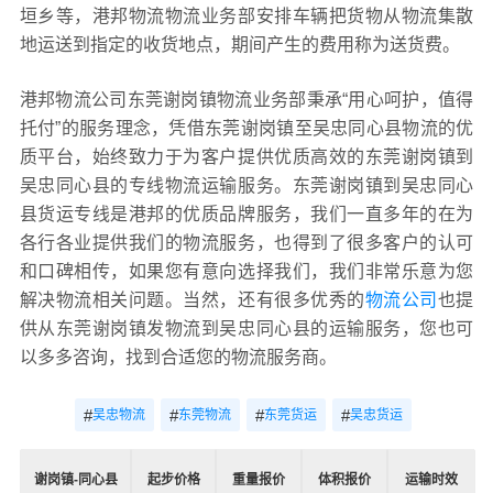
垣乡等，港邦物流物流业务部安排车辆把货物从物流集散
地运送到指定的收货地点，期间产生的费用称为送货费。
港邦物流公司东莞谢岗镇物流业务部秉承“用心呵护，值得
托付”的服务理念，凭借东莞谢岗镇至吴忠同心县物流的优
质平台，始终致力于为客户提供优质高效的东莞谢岗镇到
吴忠同心县的专线物流运输服务。东莞谢岗镇到吴忠同心
县货运专线是港邦的优质品牌服务，我们一直多年的在为
各行各业提供我们的物流服务，也得到了很多客户的认可
和口碑相传，如果您有意向选择我们，我们非常乐意为您
解决物流相关问题。当然，还有很多优秀的
物流公司
也提
供从东莞谢岗镇发物流到吴忠同心县的运输服务，您也可
以多多咨询，找到合适您的物流服务商。
#
#
#
#
吴忠物流
东莞物流
东莞货运
吴忠货运
谢岗镇-同心县
起步价格
重量报价
体积报价
运输时效