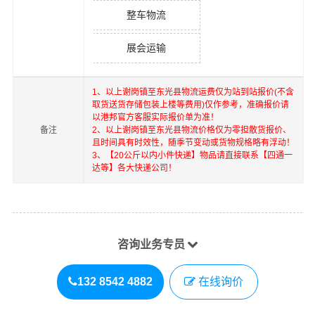
整车物流
展会运输
1、以上
谢岗镇
至
东光县
物流运费仅为站到站报价(不含
取货送货存储包装上楼等费用)仅作参考，准确报价请
以港邦官方客服实际报价单为准！
备注
2、以上
谢岗镇
至
东光县
物流价格仅为零担散货报价、
且时间具有时效性，随季节变动或货物规格略有浮动！
3、【20公斤以内小件快递】物品请直接联系【四通一
达等】各大快递公司！
咨询业务专员
132 8542 4882
在线询价