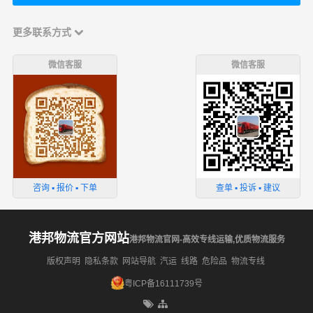
更多联系方式
微信客服
微信客服
咨询 ▪ 报价 ▪ 下单
查单 ▪ 投诉 ▪ 建议
港邦物流官方网站
港邦物流官网-高效专线运输,优质物流服务
版权声明
隐私条款
网站导航
汽运
线路
危险品
物流专线
粤ICP备16111739号