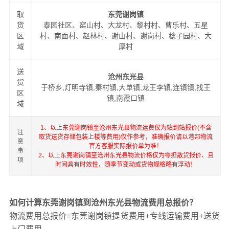
取
东莞谢岗镇
货
泰园社区、窑山村、大龙村、黎村村、曹乐村、五星
区
村、南面村、赵林村、谢山村、谢岗村、稔子园村、大
域
厚村
送
沧州东光县
货
于桥乡,灯明寺镇,秦村镇,大单镇,龙王李镇,连镇镇,找王
区
镇,南霞口镇
域
1、以上东莞谢岗镇至沧州东光县物流运费仅为站到站报价(不含
注
取货送货存储包装上楼等费用)仅作参考，准确报价请以港邦物流
意
官方客服实际报价单为准！
事
2、以上东莞谢岗镇至沧州东光县物流价格仅为零担散货报价、且
项
时间具有时效性，随季节变动或货物规格略有浮动！
如何计算东莞谢岗镇到沧州东光县物流费用总报价？
物流费用总报价=东莞谢岗镇提货费用+专线运输费用+送货