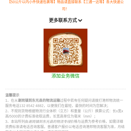
【50公斤以内小件快递包裹等】物品请直接联系【三通一达等】各大快递公
司！
更多联系方式
添加业务微信
温馨提示
1、在从
谢岗镇到东光县的物流运输
过程中若有任何疑问请拨打
港邦物流
统一
服务电话
132 8542 4882
，以便我们在最短，最快的时间为您解决；
2、不规则货物根据物流行业体积（立方）和重量（公斤）换算公式：长x宽x
高/5000的计费标准收取运费，长宽高单位为毫米（mm）；
3、本站所列由
谢岗镇到东光县的物流专线
价格与运费为参考价格，如需详细
资费标准请电话咨询客服。普通客户报价以电话咨询
港邦物流
客服为准，月结