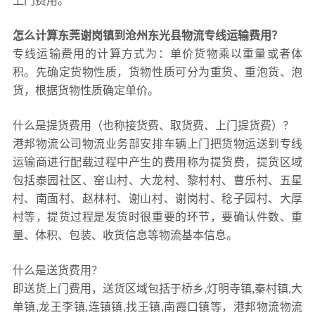
上门费用。
怎么计算东莞谢岗镇到沧州东光县物流专线运输费用？
专线运输费用的计算方式为：单价货物乘以重量或者体
积。先确定货物性质，货物性质可分为重货、重泡货、泡
货，根据货物性质确定单价。
什么是提货费用（也称接货费、取货费、上门提货费）？
港邦物流公司物流业务部安排车辆上门把货物运送到专线
运输商进行配载过程中产生的费用称为提货费，提货区域
包括泰园社区、窑山村、大龙村、黎村村、曹乐村、五星
村、南面村、赵林村、谢山村、谢岗村、稔子园村、大厚
村等，提货过程是发货时很重要的环节，要确认件数、重
量、体积、包装、收货信息等物流基本信息。
什么是送货费用？
即送货上门费用，送货区域包括于桥乡,灯明寺镇,秦村镇,大
单镇,龙王李镇,连镇镇,找王镇,南霞口镇等，港邦物流物流