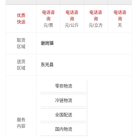
电话咨
电话咨
电话咨
电话咨
优质
询
询
询
询
快运
元/票
元/公斤
元/立方
天
取货
谢岗镇
区域
送货
东光县
区域
零担物流
冷链物流
全国配送
服务
内容
国内物流