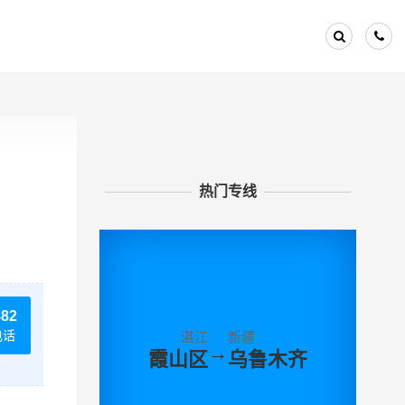
热门专线
882
电话
湛江
新疆
→
霞山区
乌鲁木齐