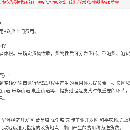
流价格仅为零担散货报价、且时间具有时效性，随季节变动或货物规格略有浮动！
？
用+送货上门费用。
用？
者体积。先确定货物性质，货物性质可分为重货、重泡货、泡货
费）？
到专线运输商进行配载过程中产生的费用称为提货费，提货区域
工农街道,乐华街道,泉庄街道等，提货过程是发货时很重要的环节
息。
华侨经济开发区,莆美镇,陈岱镇,云陵工业开发区,和平农场,东厦
集散地运送到指定的收货地点，期间产生的费用称为送货费。