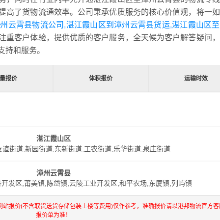
提高了货物流通效率。公司秉承优质服务的核心价值观，将一如
州云霄县物流公司,湛江霞山区到漳州云霄县货运,湛江霞山区
注重客户体验，提供优质的客户服务，全天候为客户解答疑问，
支持和服务。
量报价
体积报价
运输时效
湛江霞山区
友谊街道,新园街道,东新街道,工农街道,乐华街道,泉庄街道
漳州云霄县
开发区,莆美镇,陈岱镇,云陵工业开发区,和平农场,东厦镇,列屿镇
到站报价(不含取货送货存储包装上楼等费用)仅作参考，准确报价请以港邦物流官方客
报价单为准！