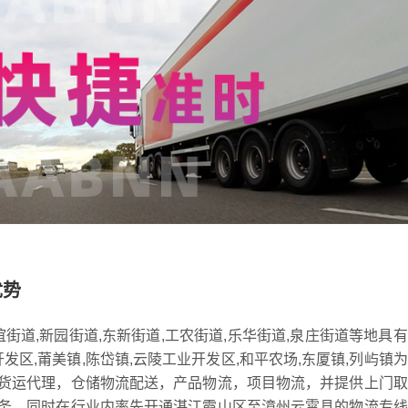
优势
街道,新园街道,东新街道,工农街道,乐华街道,泉庄街道等地具
发区,莆美镇,陈岱镇,云陵工业开发区,和平农场,东厦镇,列屿镇
货运代理，仓储物流配送，产品物流，项目物流，并提供上门取
务，同时在行业内率先开通湛江霞山区至漳州云霄县的物流专线