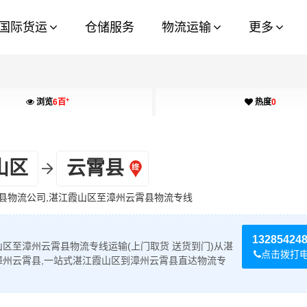
国际货运
仓储服务
物流运输
更多
+
浏览
6百
热度
0
山区
云霄县
县物流公司,湛江霞山区至漳州云霄县物流专线
13285424
区至漳州云霄县物流专线运输(上门取货 送货到门)从湛
点击拨打
漳州云霄县,一站式湛江霞山区到漳州云霄县直达物流专