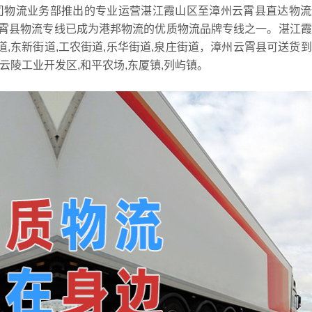
司物流业务部推出的专业运营湛江霞山区至漳州云霄县直达物流
霄县物流专线已成为港邦物流的优质物流品牌专线之一。湛江霞
道,东新街道,工农街道,乐华街道,泉庄街道，漳州云霄县可送货
,云陵工业开发区,和平农场,东厦镇,列屿镇。