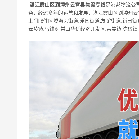
湛江霞山区到漳州云霄县物流专线
是港邦物流公
务，经过多年的运营和发展，湛江霞山区到漳州云
上门取件区域海头街道,爱国街道,友谊街道,新园街
云陵镇,马铺乡,常山华侨经济开发区,莆美镇,陈岱镇