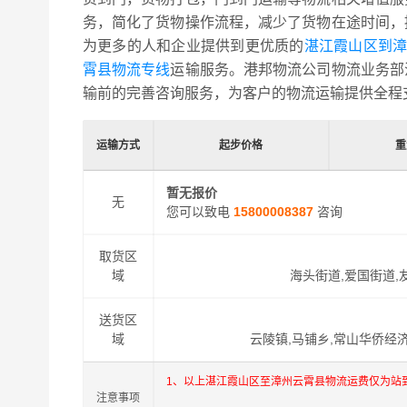
务，简化了货物操作流程，减少了货物在途时间，
为更多的人和企业提供到更优质的
湛江霞山区到漳
霄县物流专线
运输服务。港邦物流公司物流业务部
输前的完善咨询服务，为客户的物流运输提供全程
运输方式
起步价格
重
暂无报价
无
您可以致电
15800008387
咨询
取货区
域
海头街道,爱国街道,
送货区
域
云陵镇,马铺乡,常山华侨经济
1、以上湛江霞山区至漳州云霄县物流运费仅为站
注意事项