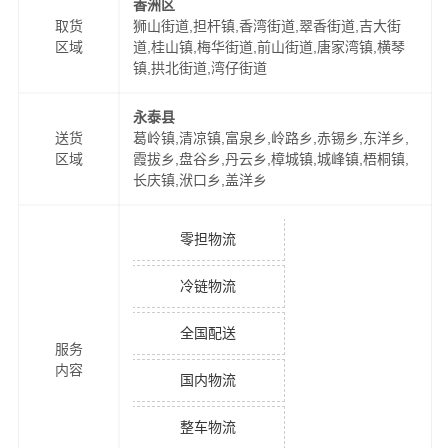
香洲区
取货
狮山街道,担杆镇,香湾街道,翠香街道,吉大街
区域
道,桂山镇,梅华街道,前山街道,唐家湾镇,横琴
镇,拱北街道,湾仔街道
永泰县
送货
葛岭镇,清凉镇,富泉乡,岭路乡,赤锡乡,东洋乡,
区域
霞拔乡,盘谷乡,丹云乡,樟城镇,城峰镇,梧桐镇,
长庆镇,洑口乡,盖洋乡
零担物流
冷链物流
全国配送
服务
内容
国内物流
整车物流