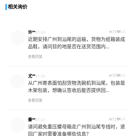
相关询价
许**
71
0人
07-14
近期安排广州到汕尾的运输，货物为纸箱装成
品鞋，请问目的地是否在送货范围内...
查看回复
尤**
72
0人
07-14
从广州寄表面怕刮货物洗碗机到汕尾，包装是
木架包装，想确认签收后能否提供回...
查看回复
秦**
71
0人
07-14
请问避免重压螺母箱走广州到汕尾专线时，退
回厂家时需要准备哪些信息？