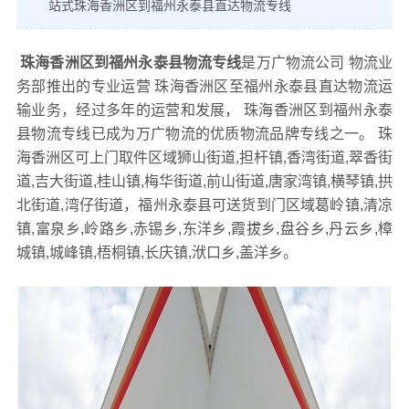
站式珠海香洲区到福州永泰县直达物流专线
珠海香洲区到福州永泰县物流专线
是万广物流公司 物流业
务部推出的专业运营 珠海香洲区至福州永泰县直达物流运
输业务，经过多年的运营和发展， 珠海香洲区到福州永泰
县物流专线已成为万广物流的优质物流品牌专线之一。 珠
海香洲区可上门取件区域狮山街道,担杆镇,香湾街道,翠香街
道,吉大街道,桂山镇,梅华街道,前山街道,唐家湾镇,横琴镇,拱
北街道,湾仔街道，福州永泰县可送货到门区域葛岭镇,清凉
镇,富泉乡,岭路乡,赤锡乡,东洋乡,霞拔乡,盘谷乡,丹云乡,樟
城镇,城峰镇,梧桐镇,长庆镇,洑口乡,盖洋乡。