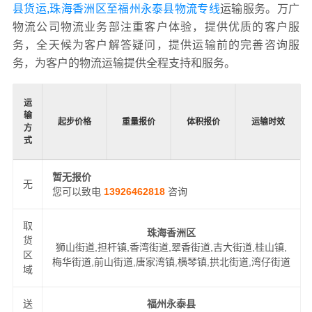
县货运,珠海香洲区至福州永泰县物流专线
运输服务。万广
物流公司物流业务部注重客户体验，提供优质的客户服
务，全天候为客户解答疑问，提供运输前的完善咨询服
务，为客户的物流运输提供全程支持和服务。
运
输
起步价格
重量报价
体积报价
运输时效
方
式
暂无报价
无
您可以致电
13926462818
咨询
取
珠海香洲区
货
狮山街道,担杆镇,香湾街道,翠香街道,吉大街道,桂山镇,
区
梅华街道,前山街道,唐家湾镇,横琴镇,拱北街道,湾仔街道
域
送
福州永泰县