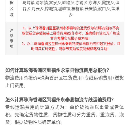
货
葛岭镇,清凉镇,富泉乡,岭路乡,赤锡乡,东洋乡,霞拔乡,盘
区
谷乡,丹云乡,樟城镇,城峰镇,梧桐镇,长庆镇,洑口乡,盖洋
域
乡
1、以上珠海香洲区至福州永泰县物流运费仅为站到站报价(不含
注
取货送货存储包装上楼等费用)仅作参考，准确报价请以万广物流
意
官方客服实际报价单为准！
事
2、以上珠海香洲区至福州永泰县物流价格仅为零担散货报价、且
项
时间具有时效性，随季节变动或货物规格略有浮动！
如何计算珠海香洲区到福州永泰县物流费用总报价？
物流费用总报价=珠海香洲区提货费用+专线运输费用+送货
上门费用。
怎么计算珠海香洲区到福州永泰县物流专线运输费用？
专线运输费用的计算方式为：单价货物乘以重量或者体
积。先确定货物性质，货物性质可分为重货、重泡货、泡
货，根据货物性质确定单价。