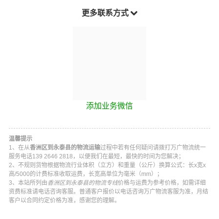
更多联系方式
添加业务微信
温馨提示
1、在从
香洲区到永泰县的物流运输
过程中若有任何疑问请拨打
万广物流
统一
服务电话
139 2646 2818
，以便我们在最短，最快的时间为您解决；
2、不规则货物根据物流行业体积（立方）和重量（公斤）换算公式：长x宽x
高/5000的计费标准收取运费，长宽高单位为毫米（mm）；
3、本站所列由
香洲区到永泰县的物流专线
价格与运费为参考价格，如需详细
资费标准请电话咨询客服。普通客户报价以电话咨询
万广物流
客服为准，月结
客户以合同约定价格为准，感谢您的理解。