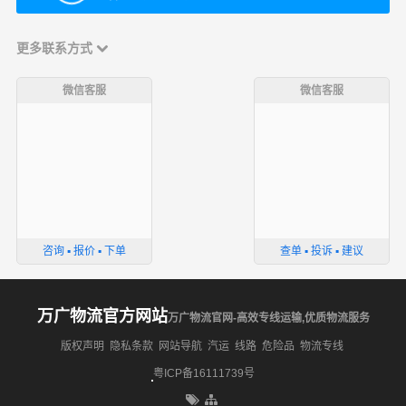
更多联系方式
微信客服
微信客服
咨询 ▪ 报价 ▪ 下单
查单 ▪ 投诉 ▪ 建议
万广物流官方网站
万广物流官网-高效专线运输,优质物流服务
版权声明
隐私条款
网站导航
汽运
线路
危险品
物流专线
粤ICP备16111739号