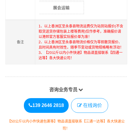
展会运输
1、以上
香洲区
至
永泰县
物流运费仅为站到站报价(不含
取货送货存储包装上楼等费用)仅作参考，准确报价请
以港邦官方客服实际报价单为准！
备注
2、以上
香洲区
至
永泰县
物流价格仅为零担散货报价、
且时间具有时效性，随季节变动或货物规格略有浮动！
3、【20公斤以内小件快递】物品请直接联系【四通一
达等】各大快递公司！
咨询业务专员
139 2646 2818
在线询价
【50公斤以内小件快递包裹等】物品请直接联系【三通一达等】各大快递公
司！