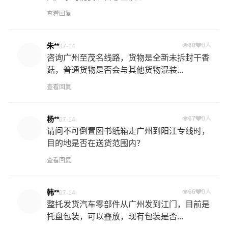
查看回复
朱**
68
0人
07-14
咨询广州至茂名线路，货物是全新未拆封干香
菇，普通货物是否会与其他货物混装...
查看回复
杨**
67
0人
07-14
请问不可倒置图书纸箱走广州到阳江专线时，
目的地是否在送货范围内？
查看回复
韩**
66
0人
07-14
整托发货汽车零部件从广州发到江门，目前是
托盘包装，可以叠放，现有包装是否...