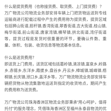
什么是提货费用（也称接货费、取货费、上门提货费）？
万广物流公司物流业务部安排车辆上门把货物运送到专线
运输商进行配载过程中产生的费用称为提货费，提货区域
包括狮山街道,担杆镇,香湾街道,翠香街道,吉大街道,桂山镇,
梅华街道,前山街道,唐家湾镇,横琴镇,拱北街道,湾仔街道
等，提货过程是发货时很重要的环节，要确认件数、重
量、体积、包装、收货信息等物流基本信息。
什么是送货费用？
即送货上门费用，送货区域包括葛岭镇,清凉镇,富泉乡,岭路
乡,赤锡乡,东洋乡,霞拔乡,盘谷乡,丹云乡,樟城镇,城峰镇,梧
桐镇,长庆镇,洑口乡,盖洋乡等，万广物流物流业务部安排车
辆把货物从物流集散地运送到指定的收货地点，期间产生
的费用称为送货费。
万广物流公司珠海香洲区物流业务部秉承“用心呵护，值得
托付”的服务理念，凭借珠海香洲区至福州永泰县物流的优