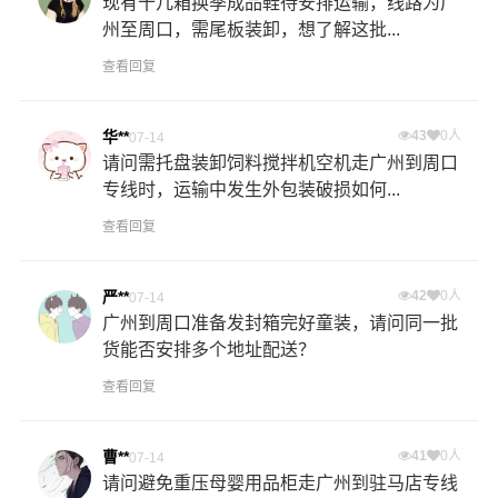
现有十几箱换季成品鞋待安排运输，线路为广
州至周口，需尾板装卸，想了解这批...
查看回复
华**
43
0人
07-14
请问需托盘装卸饲料搅拌机空机走广州到周口
专线时，运输中发生外包装破损如何...
查看回复
严**
42
0人
07-14
广州到周口准备发封箱完好童装，请问同一批
货能否安排多个地址配送？
查看回复
曹**
41
0人
07-14
请问避免重压母婴用品柜走广州到驻马店专线