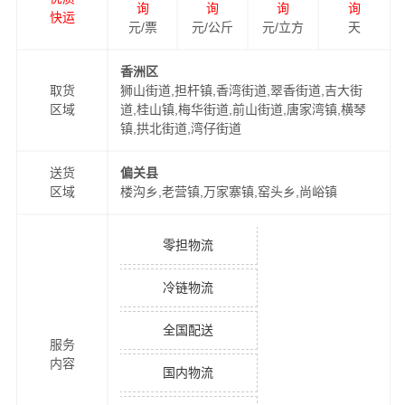
询
询
询
询
快运
元/票
元/公斤
元/立方
天
香洲区
取货
狮山街道,担杆镇,香湾街道,翠香街道,吉大街
区域
道,桂山镇,梅华街道,前山街道,唐家湾镇,横琴
镇,拱北街道,湾仔街道
送货
偏关县
区域
楼沟乡,老营镇,万家寨镇,窑头乡,尚峪镇
零担物流
冷链物流
全国配送
服务
内容
国内物流