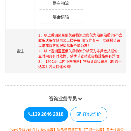
整车物流
展会运输
1、以上
香洲区
至
偏关县
物流运费仅为站到站报价(不含
取货送货存储包装上楼等费用)仅作参考，准确报价请
以港邦官方客服实际报价单为准！
备注
2、以上
香洲区
至
偏关县
物流价格仅为零担散货报价、
且时间具有时效性，随季节变动或货物规格略有浮动！
3、【20公斤以内小件快递】物品请直接联系【四通一
达等】各大快递公司！
咨询业务专员
139 2646 2818
在线询价
【50公斤以内小件快递包裹等】物品请直接联系【三通一达等】各大快递公