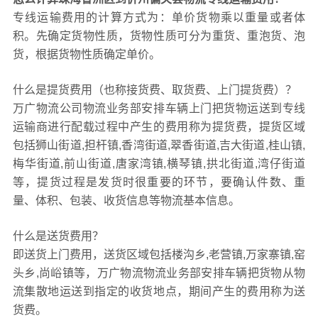
专线运输费用的计算方式为：单价货物乘以重量或者体
积。先确定货物性质，货物性质可分为重货、重泡货、泡
货，根据货物性质确定单价。
什么是提货费用（也称接货费、取货费、上门提货费）？
万广物流公司物流业务部安排车辆上门把货物运送到专线
运输商进行配载过程中产生的费用称为提货费，提货区域
包括狮山街道,担杆镇,香湾街道,翠香街道,吉大街道,桂山镇,
梅华街道,前山街道,唐家湾镇,横琴镇,拱北街道,湾仔街道
等，提货过程是发货时很重要的环节，要确认件数、重
量、体积、包装、收货信息等物流基本信息。
什么是送货费用？
即送货上门费用，送货区域包括楼沟乡,老营镇,万家寨镇,窑
头乡,尚峪镇等，万广物流物流业务部安排车辆把货物从物
流集散地运送到指定的收货地点，期间产生的费用称为送
货费。