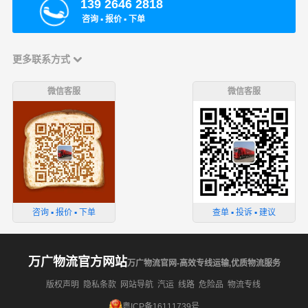
139 2646 2818
咨询 ▪ 报价 ▪ 下单
更多联系方式
微信客服
微信客服
咨询 ▪ 报价 ▪ 下单
查单 ▪ 投诉 ▪ 建议
万广物流官方网站
万广物流官网-高效专线运输,优质物流服务
版权声明
隐私条款
网站导航
汽运
线路
危险品
物流专线
粤ICP备16111739号