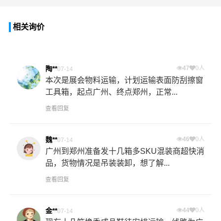
相关询价
陶**
47
0人
07-14
本次是展会物料运输，计划运输表面防刮擦窗
工具箱，起点广州、终点郑州，正常...
查看回复
魏**
46
0人
07-14
广州到郑州准备发十几箱多SKU混装商超快消
品，货物情况是吊装装卸，想了解...
查看回复
金**
44
0人
07-14