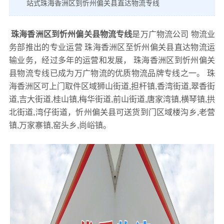
站式珠海香洲区到忻州偏关县直达物流专线
珠海香洲区到忻州偏关县物流专线
是万广物流公司 物流业
务部推出的专业运营 珠海香洲区至忻州偏关县直达物流运
输业务，经过多年的运营和发展， 珠海香洲区到忻州偏关
县物流专线已成为万广物流的优质物流品牌专线之一。 珠
海香洲区可上门取件区域狮山街道,担杆镇,香湾街道,翠香街
道,吉大街道,桂山镇,梅华街道,前山街道,唐家湾镇,横琴镇,拱
北街道,湾仔街道，忻州偏关县可送货到门区域楼沟乡,老营
镇,万家寨镇,窑头乡,尚峪镇。