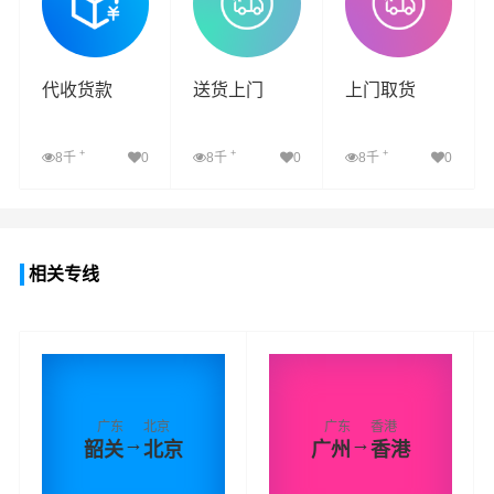
代收货款
送货上门
上门取货
+
+
+
8千
0
8千
0
8千
0
查看详细
查看详细
查看详细
相关专线
广东
北京
广东
香港
→
→
韶关
北京
广州
香港