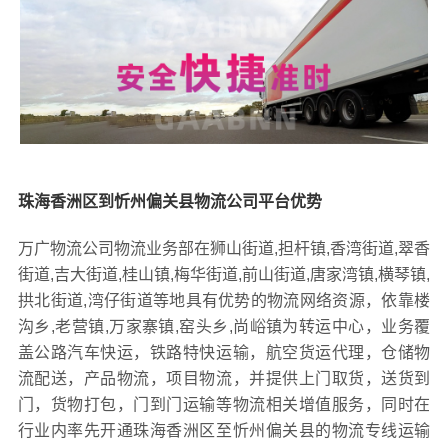
珠海香洲区到忻州偏关县物流公司平台优势
万广物流公司物流业务部在狮山街道,担杆镇,香湾街道,翠香
街道,吉大街道,桂山镇,梅华街道,前山街道,唐家湾镇,横琴镇,
拱北街道,湾仔街道等地具有优势的物流网络资源，依靠楼
沟乡,老营镇,万家寨镇,窑头乡,尚峪镇为转运中心，业务覆
盖公路汽车快运，铁路特快运输，航空货运代理，仓储物
流配送，产品物流，项目物流，并提供上门取货，送货到
门，货物打包，门到门运输等物流相关增值服务，同时在
行业内率先开通珠海香洲区至忻州偏关县的物流专线运输