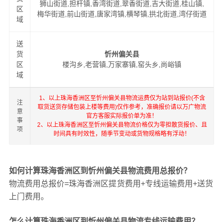
狮山街道,担杆镇,香湾街道,翠香街道,吉大街道,桂山镇,
区
梅华街道,前山街道,唐家湾镇,横琴镇,拱北街道,湾仔街道
域
送
货
忻州偏关县
区
楼沟乡,老营镇,万家寨镇,窑头乡,尚峪镇
域
1、以上珠海香洲区至忻州偏关县物流运费仅为站到站报价(不含
注
取货送货存储包装上楼等费用)仅作参考，准确报价请以万广物流
意
官方客服实际报价单为准！
事
2、以上珠海香洲区至忻州偏关县物流价格仅为零担散货报价、且
项
时间具有时效性，随季节变动或货物规格略有浮动！
如何计算珠海香洲区到忻州偏关县物流费用总报价？
物流费用总报价=珠海香洲区提货费用+专线运输费用+送货
上门费用。
怎么计算珠海香洲区到忻州偏关县物流专线运输费用？