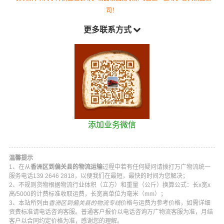
司！
更多联系方式
添加业务微信
温馨提示
1、在从
香洲区到偏关县的物流运输
过程中若有任何疑问请拨打
万广物流
统一
服务电话
139 2646 2818
，以便我们在最短，最快的时间为您解决；
2、不规则货物根据物流行业体积（立方）和重量（公斤）换算公式：长x宽x
高/5000的计费标准收取运费，长宽高单位为毫米（mm）；
3、本站所列由
香洲区到偏关县的物流专线
价格与运费为参考价格，如需详细
资费标准请电话咨询客服。普通客户报价以电话咨询
万广物流
客服为准，月结
客户以合同约定价格为准，感谢您的理解。