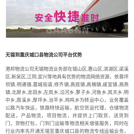
无锡到重庆城口县物流公司平台优势
港邦物流公司无锡物流业务部在锡山区,惠山区,滨湖区,梁溪
区,新吴区,江阴,宜兴等地具有优势的物流网络资源，依靠坪
坝镇,明通镇,葛城街道,修齐镇,高观镇,高楠镇,咸宜镇,高燕
镇,北屏乡,龙田乡,左岚乡,沿河乡,蓼子乡,河鱼乡,岚天乡,明
中乡,周溪乡,厚坪乡,治平乡,鸡鸣乡为转运中心，业务覆盖
公路汽车快运，铁路特快运输，航空货运代理，仓储物流
配送，产品物流，项目物流，并提供上门取货，送货到
门，货物打包，门到门运输等物流相关增值服务，同时在
行业内率先开通无锡至重庆城口县的物流专线运输业务，