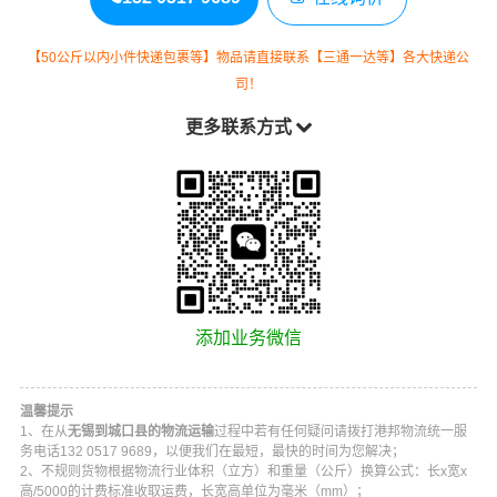
【50公斤以内小件快递包裹等】物品请直接联系【三通一达等】各大快递公
司！
更多联系方式
添加业务微信
温馨提示
1、在从
无锡到城口县的物流运输
过程中若有任何疑问请拨打
港邦物流
统一服
务电话
132 0517 9689
，以便我们在最短，最快的时间为您解决；
2、不规则货物根据物流行业体积（立方）和重量（公斤）换算公式：长x宽x
高/5000的计费标准收取运费，长宽高单位为毫米（mm）；