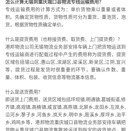
怎么计算无锡到重庆城口县物流专线运输费用？
专线运输费用的计算方式为：单价货物乘以重量或者体
积。先确定货物性质，货物性质可分为重货、重泡货、泡
货，根据货物性质确定单价。
什么是提货费用（也称接货费、取货费、上门提货费）？
港邦物流公司无锡物流业务部安排车辆上门把货物运送到
专线运输商进行配载过程中产生的费用称为提货费，提货
区域包括锡山区,惠山区,滨湖区,梁溪区,新吴区,江阴,宜兴
等，提货过程是发货时很重要的环节，要确认件数、重
量、体积、包装、收货信息等物流基本信息。
什么是送货费用？
即送货上门费用，送货区域包括坪坝镇,明通镇,葛城街道,修
齐镇,高观镇,高楠镇,咸宜镇,高燕镇,北屏乡,龙田乡,左岚乡,
沿河乡,蓼子乡,河鱼乡,岚天乡,明中乡,周溪乡,厚坪乡,治平
乡,鸡鸣乡等，港邦物流重庆城口县物流业务部安排车辆把
货物从重庆城口县物流集散地运送到指定的收货地点，期