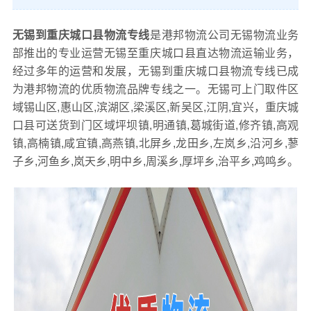
无锡到重庆城口县物流专线
是港邦物流公司无锡物流业务
部推出的专业运营无锡至重庆城口县直达物流运输业务，
经过多年的运营和发展，无锡到重庆城口县物流专线已成
为港邦物流的优质物流品牌专线之一。无锡可上门取件区
域锡山区,惠山区,滨湖区,梁溪区,新吴区,江阴,宜兴，重庆城
口县可送货到门区域坪坝镇,明通镇,葛城街道,修齐镇,高观
镇,高楠镇,咸宜镇,高燕镇,北屏乡,龙田乡,左岚乡,沿河乡,蓼
子乡,河鱼乡,岚天乡,明中乡,周溪乡,厚坪乡,治平乡,鸡鸣乡。