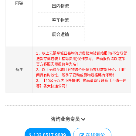
内容
国内物流
整车物流
展会运输
1、以上
无锡
至
城口县
物流运费仅为站到站报价(不含取货
送货存储包装上楼等费用)仅作参考，准确报价请以港邦
官方客服实际报价单为准！
备注
2、以上
无锡
至
城口县
物流价格仅为零担散货报价、且时
间具有时效性，随季节变动或货物规格略有浮动！
3、【20公斤以内小件快递】物品请直接联系【四通一达
等】各大快递公司！
咨询业务专员
132 0517 9689
在线询价