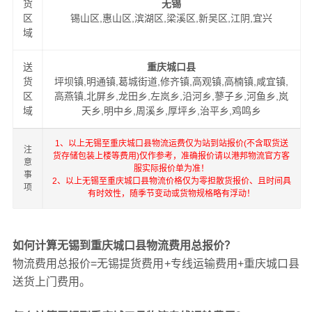
货
无锡
区
锡山区,惠山区,滨湖区,梁溪区,新吴区,江阴,宜兴
域
送
重庆城口县
货
坪坝镇,明通镇,葛城街道,修齐镇,高观镇,高楠镇,咸宜镇,
区
高燕镇,北屏乡,龙田乡,左岚乡,沿河乡,蓼子乡,河鱼乡,岚
域
天乡,明中乡,周溪乡,厚坪乡,治平乡,鸡鸣乡
1、以上无锡至重庆城口县物流运费仅为站到站报价(不含取货送
注
货存储包装上楼等费用)仅作参考，准确报价请以港邦物流官方客
意
服实际报价单为准！
事
2、以上无锡至重庆城口县物流价格仅为零担散货报价、且时间具
项
有时效性，随季节变动或货物规格略有浮动！
如何计算无锡到重庆城口县物流费用总报价？
物流费用总报价=无锡提货费用+专线运输费用+重庆城口县
送货上门费用。