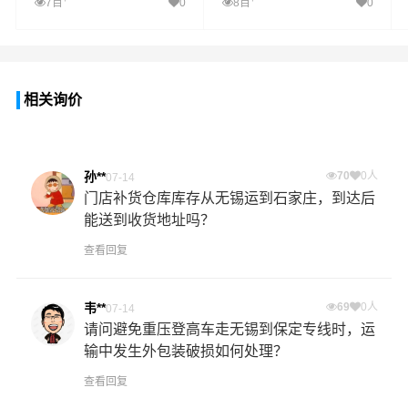
7百
0
8百
0
相关询价
孙**
70
0人
07-14
门店补货仓库库存从无锡运到石家庄，到达后
能送到收货地址吗？
查看回复
韦**
69
0人
07-14
请问避免重压登高车走无锡到保定专线时，运
输中发生外包装破损如何处理？
查看回复