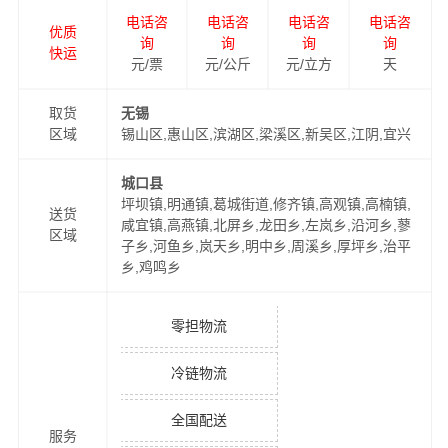
电话咨
电话咨
电话咨
电话咨
优质
询
询
询
询
快运
元/票
元/公斤
元/立方
天
取货
无锡
区域
锡山区,惠山区,滨湖区,梁溪区,新吴区,江阴,宜兴
城口县
坪坝镇,明通镇,葛城街道,修齐镇,高观镇,高楠镇,
送货
咸宜镇,高燕镇,北屏乡,龙田乡,左岚乡,沿河乡,蓼
区域
子乡,河鱼乡,岚天乡,明中乡,周溪乡,厚坪乡,治平
乡,鸡鸣乡
零担物流
冷链物流
全国配送
服务