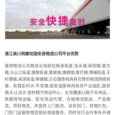
湛江吴川到廊坊固安县物流公司平台优势
港邦物流公司物流业务部在梅录街道,浅水镇,吴阳镇,振文
镇,大山江街道,塘尾街道,黄坡镇,塘缀镇,覃巴镇,博铺街道,王
村港镇,海滨街道,樟铺镇,兰石镇等地具有优势的物流网络资
源，依靠彭村乡,牛驼镇,固安温泉休闲商务产业园区,固安
镇,礼让店乡,宫村镇为转运中心，业务覆盖公路汽车快运，
铁路特快运输，航空货运代理，仓储物流配送，产品物
流，项目物流，并提供上门取货，送货到门，货物打包，
门到门运输等物流相关增值服务，同时在行业内率先开通