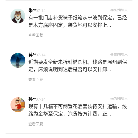
朱**
92
0人
07-14
有一批门店补货袜子纸箱从宁波到保定，已经
是木方底座固定，装货地可以安排上...
查看回复
蒋**
88
0人
07-14
近期要发全新未拆封椭圆机，线路是温州到保
定，麻烦说明到达后是否可以安排卸...
查看回复
孙**
78
0人
07-14
现有十几箱不可倒置花洒套装待安排运输，线
路为金华至保定，泡货按方计费，正...
查看回复