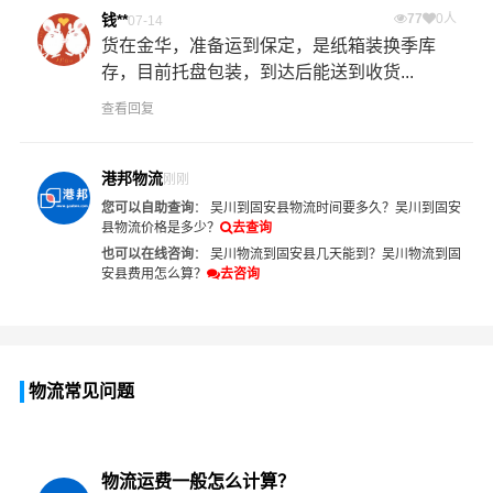
钱**
77
0人
07-14
货在金华，准备运到保定，是纸箱装换季库
存，目前托盘包装，到达后能送到收货...
查看回复
港邦物流
刚刚
您可以自助查询
：
吴川到固安县物流时间要多久？
吴川到固安
县物流价格是多少？
去查询
也可以在线咨询
：
吴川物流到固安县几天能到？
吴川物流到固
安县费用怎么算？
去咨询
物流常见问题
物流运费一般怎么计算？