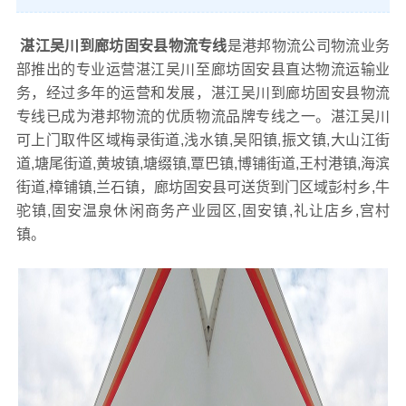
湛江吴川到廊坊固安县物流专线
是港邦物流公司物流业务
部推出的专业运营湛江吴川至廊坊固安县直达物流运输业
务，经过多年的运营和发展，湛江吴川到廊坊固安县物流
专线已成为港邦物流的优质物流品牌专线之一。湛江吴川
可上门取件区域梅录街道,浅水镇,吴阳镇,振文镇,大山江街
道,塘尾街道,黄坡镇,塘缀镇,覃巴镇,博铺街道,王村港镇,海滨
街道,樟铺镇,兰石镇，廊坊固安县可送货到门区域彭村乡,牛
驼镇,固安温泉休闲商务产业园区,固安镇,礼让店乡,宫村
镇。