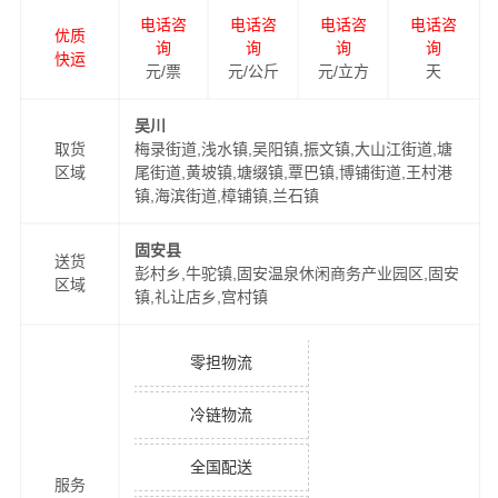
电话咨
电话咨
电话咨
电话咨
优质
询
询
询
询
快运
元/票
元/公斤
元/立方
天
吴川
取货
梅录街道,浅水镇,吴阳镇,振文镇,大山江街道,塘
区域
尾街道,黄坡镇,塘缀镇,覃巴镇,博铺街道,王村港
镇,海滨街道,樟铺镇,兰石镇
固安县
送货
彭村乡,牛驼镇,固安温泉休闲商务产业园区,固安
区域
镇,礼让店乡,宫村镇
零担物流
冷链物流
全国配送
服务