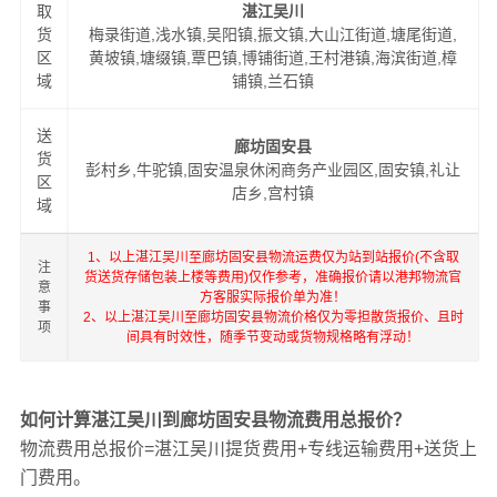
取
湛江吴川
货
梅录街道,浅水镇,吴阳镇,振文镇,大山江街道,塘尾街道,
区
黄坡镇,塘缀镇,覃巴镇,博铺街道,王村港镇,海滨街道,樟
域
铺镇,兰石镇
送
廊坊固安县
货
彭村乡,牛驼镇,固安温泉休闲商务产业园区,固安镇,礼让
区
店乡,宫村镇
域
1、以上湛江吴川至廊坊固安县物流运费仅为站到站报价(不含取
注
货送货存储包装上楼等费用)仅作参考，准确报价请以港邦物流官
意
方客服实际报价单为准！
事
2、以上湛江吴川至廊坊固安县物流价格仅为零担散货报价、且时
项
间具有时效性，随季节变动或货物规格略有浮动！
如何计算湛江吴川到廊坊固安县物流费用总报价？
物流费用总报价=湛江吴川提货费用+专线运输费用+送货上
门费用。