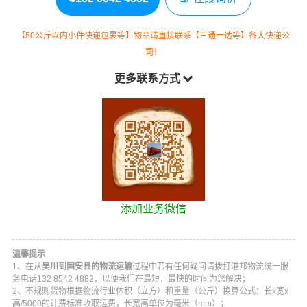
【50公斤以内小件快递包裹等】物品请直接联系【三通一达等】各大快递公
司！
更多联系方式
添加业务微信
温馨提示
1、在从
吴川到固安县的物流运输
过程中若有任何疑问请拨打
港邦物流
统一服
务电话
132 8542 4882
，以便我们在最短，最快的时间为您解决；
2、不规则货物根据物流行业体积（立方）和重量（公斤）换算公式：长x宽x
高/5000的计费标准收取运费，长宽高单位为毫米（mm）；