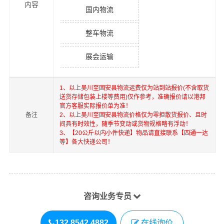
内容
国内物流
整车物流
展会运输
1、以上
吴川
至
固安县
物流运费仅为站到站报价(不含取货
送货存储包装上楼等费用)仅作参考，准确报价请以港邦
官方客服实际报价单为准！
备注
2、以上
吴川
至
固安县
物流价格仅为零担散货报价、且时
间具有时效性，随季节变动或货物规格略有浮动！
3、【20公斤以内小件快递】物品请直接联系【四通一达
等】各大快递公司！
咨询业务专员
132 8542 4882
在线询价