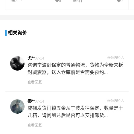
7百
0
8百
0
相关询价
尤**
94
0人
07-14
咨询宁波到保定的普通物流，货物为全新未拆
封减震器，送入仓库前是否需要预约...
查看回复
秦**
94
0人
07-14
成捆发货门锁五金从宁波发往保定，数量是十
几箱，请问到达后是否可以安排卸货...
查看回复