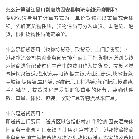
怎么计算湛江吴川到廊坊固安县物流专线运输费用？
专线运输费用的计算方式为：单价货物乘以重量或者体
积。先确定货物性质，货物性质可分为重货、重泡货、泡
货，根据货物性质确定单价。
什么是提货费用（也称接货费、取货费、上门提货费）？
港邦物流公司物流业务部安排车辆上门把货物运送到专线
运输商进行配载过程中产生的费用称为提货费，提货区域
包括梅录街道,浅水镇,吴阳镇,振文镇,大山江街道,塘尾街道,
黄坡镇,塘缀镇,覃巴镇,博铺街道,王村港镇,海滨街道,樟铺镇,
兰石镇等，提货过程是发货时很重要的环节，要确认件
数、重量、体积、包装、收货信息等物流基本信息。
什么是送货费用？
即送货上门费用，送货区域包括彭村乡,牛驼镇,固安温泉休
闲商务产业园区,固安镇,礼让店乡,宫村镇等，港邦物流物流
业务部安排车辆把货物从物流集散地运送到指定的收货地