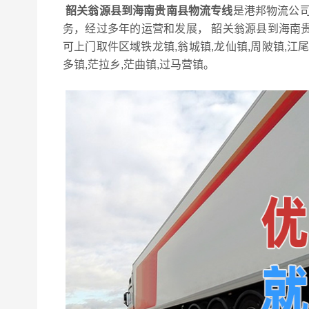
韶关翁源县到海南贵南县物流专线
是港邦物流公司
务，经过多年的运营和发展， 韶关翁源县到海南
可上门取件区域铁龙镇,翁城镇,龙仙镇,周陂镇,
多镇,茫拉乡,茫曲镇,过马营镇。