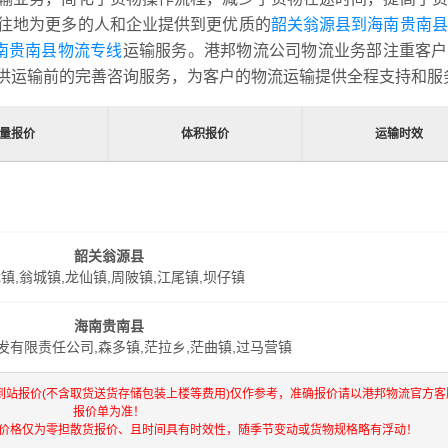
往地为更多的人和企业提供到更优质的
韶关翁源县到海南贵南县
南贵南县物流专线
运输服务。港邦物流公司物流业务部注重客户
供运输前的完善咨询服务，为客户的物流运输提供全程支持和服
量报价
体积报价
运输时效
韶关翁源县
镇,翁城镇,龙仙镇,周陂镇,江尾镇,坝仔镇
海南贵南县
发有限责任公司,森多镇,茫拉乡,茫曲镇,过马营镇
到站报价(不含取货送货存储包装上楼等费用)仅作参考，准确报价请以港邦物流官方客
报价单为准！
流价格仅为零担散货报价、且时间具有时效性，随季节变动或货物规格略有浮动！