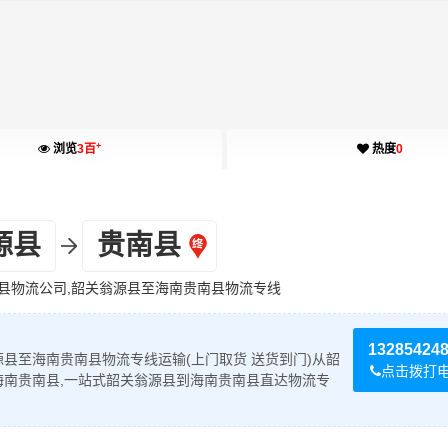
+
浏览
3百
热度
0
源县
贵南县
县物流公司,韶关翁源县至海南贵南县物流专线
13285424
县至海南贵南县物流专线运输(上门取货 送货到门)从韶
点击拨打
海南贵南县,一站式韶关翁源县到海南贵南县直达物流专