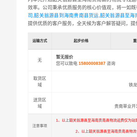
效率。公司秉承优质服务的核心价值观，将一如既
司,韶关翁源县到海南贵南县货运,韶关翁源县至海
提供优质的客户服务，全天候为客户解答疑问，提
运输方式
起步价格
重
暂无报价
无
您可以致电
15800008387
咨询
取货区
域
铁龙
送货区
域
贵南草业开
1、以上韶关翁源县至海南贵南县物流运费仅为站
注意事项
2、以上韶关翁源县至海南贵南县物