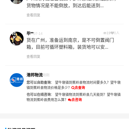
货物情况是不能倒放，到达后能送到...
查看回复
毕**
19
0人
07-14
货在广州，准备运到南京，是不可倒置阀门
箱，目前可循环塑料箱，装货地可以安...
查看回复
港邦物流
刚刚
您可以自助查询
：
望牛墩镇到蕉岭县物流时间要多久？
望牛墩
镇到蕉岭县物流价格是多少？
去查询
也可以在线咨询
：
望牛墩镇物流到蕉岭县几天能到？
望牛墩镇
物流到蕉岭县费用怎么算？
去咨询