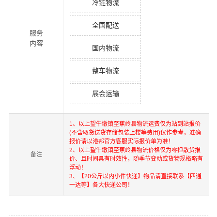
冷链物流
全国配送
服务
内容
国内物流
整车物流
展会运输
1、以上
望牛墩镇
至
蕉岭县
物流运费仅为站到站报价
(不含取货送货存储包装上楼等费用)仅作参考，准确
报价请以港邦官方客服实际报价单为准！
2、以上
望牛墩镇
至
蕉岭县
物流价格仅为零担散货报
备注
价、且时间具有时效性，随季节变动或货物规格略有
浮动！
3、【20公斤以内小件快递】物品请直接联系【四通
一达等】各大快递公司！