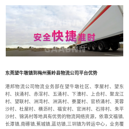
东莞望牛墩镇到梅州蕉岭县物流公司平台优势
港邦物流公司物流业务部在望牛墩社区、李屋村、望东
村、扶涌村、赤滘村、五涌村、下漕村、上合村、聚龙江
村、望联村、洲湾村、洲涡村、寮厦村、官桥涌村、芙蓉
沙村、杜屋村、横沥村、福安村、官洲村、石排村、朱平
沙村、锦涡村等地具有优势的物流网络资源，依靠文福镇,
长潭镇,南礤镇,蕉城镇,蓝坊镇,三圳镇为转运中心，业务覆