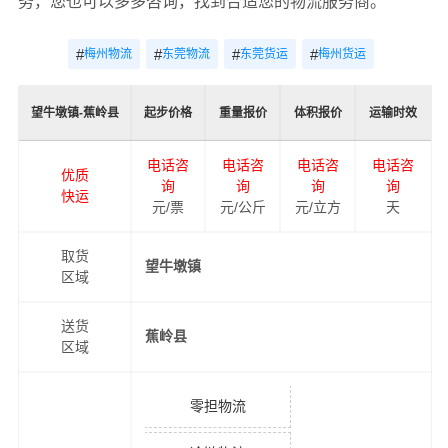
务，您也可以多多咨询，找到合适您的物流服务商。
#
#
#
#
梅州物流
东莞物流
东莞货运
梅州货运
望牛墩镇-蕉岭县
起步价格
重量报价
体积报价
运输时效
电话咨
电话咨
电话咨
电话咨
优质
询
询
询
询
快运
元/票
元/公斤
元/立方
天
取货
望牛墩镇
区域
送货
蕉岭县
区域
零担物流