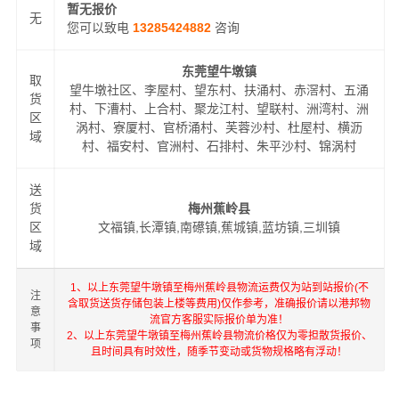
暂无报价
无
您可以致电
13285424882
咨询
东莞望牛墩镇
取
望牛墩社区、李屋村、望东村、扶涌村、赤滘村、五涌
货
村、下漕村、上合村、聚龙江村、望联村、洲湾村、洲
区
涡村、寮厦村、官桥涌村、芙蓉沙村、杜屋村、横沥
域
村、福安村、官洲村、石排村、朱平沙村、锦涡村
送
货
梅州蕉岭县
区
文福镇,长潭镇,南礤镇,蕉城镇,蓝坊镇,三圳镇
域
1、以上东莞望牛墩镇至梅州蕉岭县物流运费仅为站到站报价(不
注
含取货送货存储包装上楼等费用)仅作参考，准确报价请以港邦物
意
流官方客服实际报价单为准！
事
2、以上东莞望牛墩镇至梅州蕉岭县物流价格仅为零担散货报价、
项
且时间具有时效性，随季节变动或货物规格略有浮动！