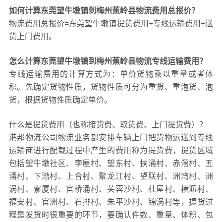
如何计算东莞望牛墩镇到梅州蕉岭县物流费用总报价？
物流费用总报价=东莞望牛墩镇提货费用+专线运输费用+送
货上门费用。
怎么计算东莞望牛墩镇到梅州蕉岭县物流专线运输费用？
专线运输费用的计算方式为：单价货物乘以重量或者体
积。先确定货物性质，货物性质可分为重货、重泡货、泡
货，根据货物性质确定单价。
什么是提货费用（也称接货费、取货费、上门提货费）？
港邦物流公司物流业务部安排车辆上门把货物运送到专线
运输商进行配载过程中产生的费用称为提货费，提货区域
包括望牛墩社区、李屋村、望东村、扶涌村、赤滘村、五
涌村、下漕村、上合村、聚龙江村、望联村、洲湾村、洲
涡村、寮厦村、官桥涌村、芙蓉沙村、杜屋村、横沥村、
福安村、官洲村、石排村、朱平沙村、锦涡村等，提货过
程是发货时很重要的环节，要确认件数、重量、体积、包