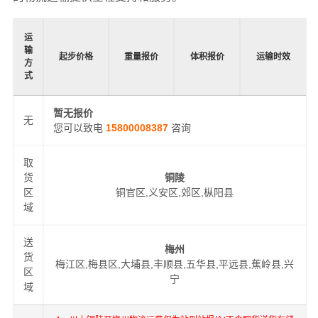
运
输
起步价格
重量报价
体积报价
运输时效
方
式
暂无报价
无
您可以致电
15800008387
咨询
取
货
铜陵
区
铜官区,义安区,郊区,枞阳县
域
送
梅州
货
梅江区,梅县区,大埔县,丰顺县,五华县,平远县,蕉岭县,兴
区
宁
域