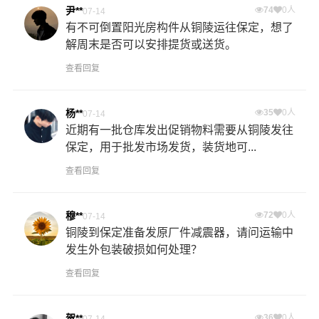
尹**
74
0人
07-14
有不可倒置阳光房构件从铜陵运往保定，想了
解周末是否可以安排提货或送货。
查看回复
杨**
35
0人
07-14
近期有一批仓库发出促销物料需要从铜陵发往
保定，用于批发市场发货，装货地可...
查看回复
穆**
72
0人
07-14
铜陵到保定准备发原厂件减震器，请问运输中
发生外包装破损如何处理？
查看回复
贺**
36
0人
07-14