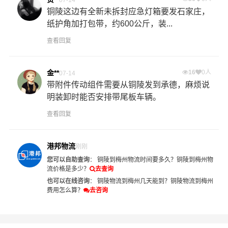
铜陵这边有全新未拆封应急灯箱要发石家庄，
纸护角加打包带，约600公斤，装...
查看回复
金**
16
0人
07-14
带附件传动组件需要从铜陵发到承德，麻烦说
明装卸时能否安排带尾板车辆。
查看回复
港邦物流
刚刚
您可以自助查询
：
铜陵到梅州物流时间要多久？
铜陵到梅州物
流价格是多少？
去查询
也可以在线咨询
：
铜陵物流到梅州几天能到？
铜陵物流到梅州
费用怎么算？
去咨询