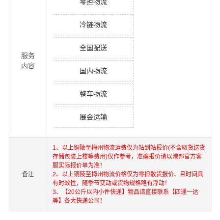
零担物流
冷链物流
全国配送
服务
内容
国内物流
整车物流
展会运输
1、以上
铜陵
至
梅州
物流运费仅为站到站报价(不含取货送货
存储包装上楼等费用)仅作参考，准确报价请以港邦官方客
服实际报价单为准！
备注
2、以上
铜陵
至
梅州
物流价格仅为零担散货报价、且时间具
有时效性，随季节变动或货物规格略有浮动！
3、【20公斤以内小件快递】物品请直接联系【四通一达
等】各大快递公司！