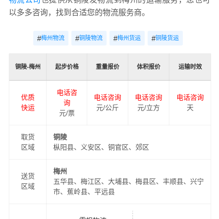
以多多咨询，找到合适您的物流服务商。
#
#
#
#
梅州物流
铜陵物流
梅州货运
铜陵货运
铜陵-梅州
起步价格
重量报价
体积报价
运输时效
电话咨
优质
电话咨询
电话咨询
电话咨询
询
快运
元/公斤
元/立方
天
元/票
取货
铜陵
区域
枞阳县、义安区、铜官区、郊区
梅州
送货
五华县、梅江区、大埔县、梅县区、丰顺县、兴宁
区域
市、蕉岭县、平远县