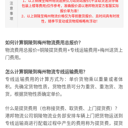
1、以上铜陵至梅州物流运费仅为站到站报价(不含取货送货存储
注
包装上楼等费用)仅作参考，准确报价请以港邦物流官方客服实际
意
报价单为准！
事
2、以上铜陵至梅州物流价格仅为零担散货报价、且时间具有时效
项
性，随季节变动或货物规格略有浮动！
如何计算铜陵到梅州物流费用总报价？
物流费用总报价=铜陵提货费用+专线运输费用+梅州送货上
门费用。
怎么计算铜陵到梅州物流专线运输费用？
专线运输费用的计算方式为：单价货物乘以重量或者体
积。先确定货物性质，货物性质可分为重货、重泡货、泡
货，根据货物性质确定单价。
什么是提货费用（也称接货费、取货费、上门提货费）？
港邦物流公司铜陵物流业务部安排车辆上门把货物运送到
专线运输商进行配载过程中产生的费用称为提货费，提货