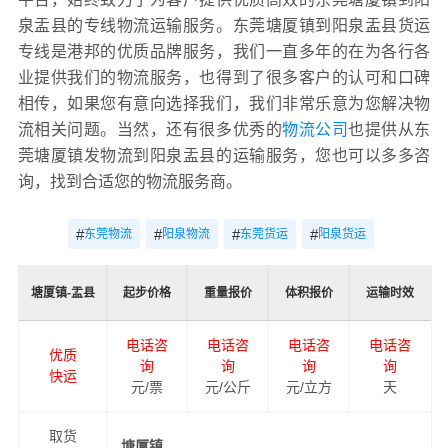
泉盂县的专线物流运输服务。东莞塘厦镇到阳泉盂县货运
专线是港邦的优质品牌服务，我们一直多年的在为各行各
业提供我们的物流服务，也得到了很多客户的认可和口碑
相传，如果您有意向选择我们，我们非常乐意为您解决物
流相关问题。当然，还有很多优秀的
物流公司
也提供从东
莞塘厦镇发物流到阳泉盂县的运输服务，您也可以多多咨
询，找到合适您的物流服务商。
#
#
#
#
东莞物流
阳泉物流
东莞货运
阳泉货运
塘厦镇-盂县
起步价格
重量报价
体积报价
运输时效
电话咨
电话咨
电话咨
电话咨
优质
询
询
询
询
快运
元/票
元/公斤
元/立方
天
取货
塘厦镇