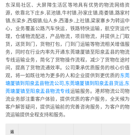
东深局社区、大屏障生活区等地具有优势的物流网络资
源，依靠北下庄乡,苌池镇,牛村镇,孙家庄镇,南娄镇,路家村
镇,东梁乡,西烟镇,仙人乡,西潘乡,上社镇,梁家寨乡为转运中
心，业务覆盖公路汽车快运，铁路特快运输，航空货运代
理，仓储物流配送，产品物流，项目物流，并提供上门取
货，送货到门，货物打包，门到门运输等物流相关增值服
务，同时在行业内率先开通东莞塘厦镇至阳泉盂县的物流
专线运输业务，简化了货物操作流程，减少了货物在途时
间，提高了货物流通效率。公司秉承优质服务的核心价值
观，将一如既往地为更多的人和企业提供到更优质的
东莞
塘厦镇到阳泉盂县物流公司,东莞塘厦镇到阳泉盂县货运,东
莞塘厦镇至阳泉盂县物流专线
运输服务。港邦物流公司物
流业务部注重客户体验，提供优质的客户服务，全天候为
客户解答疑问，提供运输前的完善咨询服务，为客户的物
流运输提供全程支持和服务。
运