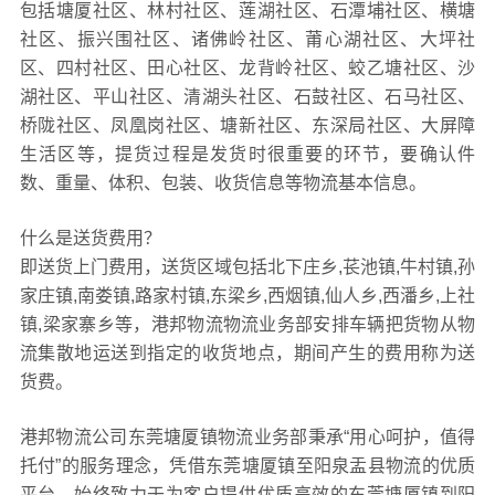
包括塘厦社区、林村社区、莲湖社区、石潭埔社区、横塘
社区、振兴围社区、诸佛岭社区、莆心湖社区、大坪社
区、四村社区、田心社区、龙背岭社区、蛟乙塘社区、沙
湖社区、平山社区、清湖头社区、石鼓社区、石马社区、
桥陇社区、凤凰岗社区、塘新社区、东深局社区、大屏障
生活区等，提货过程是发货时很重要的环节，要确认件
数、重量、体积、包装、收货信息等物流基本信息。
什么是送货费用？
即送货上门费用，送货区域包括北下庄乡,苌池镇,牛村镇,孙
家庄镇,南娄镇,路家村镇,东梁乡,西烟镇,仙人乡,西潘乡,上社
镇,梁家寨乡等，港邦物流物流业务部安排车辆把货物从物
流集散地运送到指定的收货地点，期间产生的费用称为送
货费。
港邦物流公司东莞塘厦镇物流业务部秉承“用心呵护，值得
托付”的服务理念，凭借东莞塘厦镇至阳泉盂县物流的优质
平台，始终致力于为客户提供优质高效的东莞塘厦镇到阳