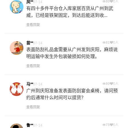
凤**
80
0人
07-14
有四十多件平台仓入库家居百货从广州到武
威，已经是铁架固定，到达后能送到收...
查看回复
苗**
81
0人
07-14
表面防刮礼品盒需要从广州发到庆阳，麻烦说
明运输中发生外包装破损如何处理。
查看回复
马**
80
0人
07-14
广州到庆阳准备发表面防刮宴会桌椅，请问预
约后通常什么时间可以提货？
查看回复
鲁**
75
0人
07-14