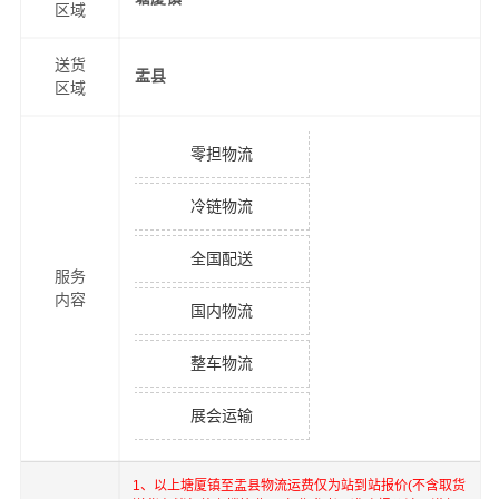
区域
送货
盂县
区域
零担物流
冷链物流
全国配送
服务
内容
国内物流
整车物流
展会运输
1、以上
塘厦镇
至
盂县
物流运费仅为站到站报价(不含取货