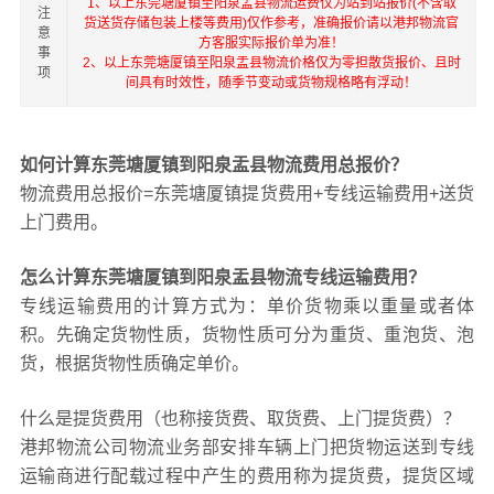
1、以上东莞塘厦镇至阳泉盂县物流运费仅为站到站报价(不含取
注
货送货存储包装上楼等费用)仅作参考，准确报价请以港邦物流官
意
方客服实际报价单为准！
事
2、以上东莞塘厦镇至阳泉盂县物流价格仅为零担散货报价、且时
项
间具有时效性，随季节变动或货物规格略有浮动！
如何计算东莞塘厦镇到阳泉盂县物流费用总报价？
物流费用总报价=东莞塘厦镇提货费用+专线运输费用+送货
上门费用。
怎么计算东莞塘厦镇到阳泉盂县物流专线运输费用？
专线运输费用的计算方式为：单价货物乘以重量或者体
积。先确定货物性质，货物性质可分为重货、重泡货、泡
货，根据货物性质确定单价。
什么是提货费用（也称接货费、取货费、上门提货费）？
港邦物流公司物流业务部安排车辆上门把货物运送到专线
运输商进行配载过程中产生的费用称为提货费，提货区域