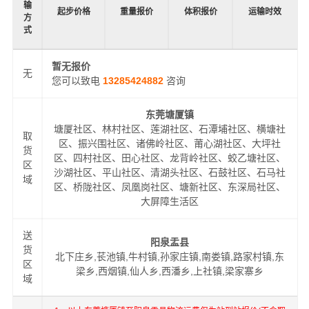
输
起步价格
重量报价
体积报价
运输时效
方
式
暂无报价
无
您可以致电
13285424882
咨询
东莞塘厦镇
塘厦社区、林村社区、莲湖社区、石潭埔社区、横塘社
取
区、振兴围社区、诸佛岭社区、莆心湖社区、大坪社
货
区、四村社区、田心社区、龙背岭社区、蛟乙塘社区、
区
沙湖社区、平山社区、清湖头社区、石鼓社区、石马社
域
区、桥陇社区、凤凰岗社区、塘新社区、东深局社区、
大屏障生活区
送
阳泉盂县
货
北下庄乡,苌池镇,牛村镇,孙家庄镇,南娄镇,路家村镇,东
区
梁乡,西烟镇,仙人乡,西潘乡,上社镇,梁家寨乡
域