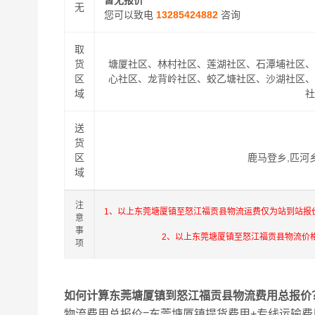
暂无报价
无
您可以致电
13285424882
咨询
取
货
塘厦社区、林村社区、莲湖社区、石潭埔社区
区
心社区、龙背岭社区、蛟乙塘社区、沙湖社区
域
送
货
区
鹿马登乡,匹河
域
注
1、以上东莞塘厦镇至怒江福贡县物流运费仅为站到站报
意
事
2、以上东莞塘厦镇至怒江福贡县物流价
项
如何计算东莞塘厦镇到怒江福贡县物流费用总报价
物流费用总报价=东莞塘厦镇提货费用+专线运输费