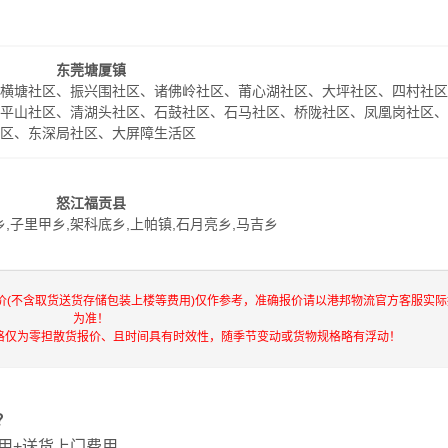
东莞塘厦镇
、横塘社区、振兴围社区、诸佛岭社区、莆心湖社区、大坪社区、四村社
、平山社区、清湖头社区、石鼓社区、石马社区、桥陇社区、凤凰岗社区
社区、东深局社区、大屏障生活区
怒江福贡县
乡,子里甲乡,架科底乡,上帕镇,石月亮乡,马吉乡
价(不含取货送货存储包装上楼等费用)仅作参考，准确报价请以港邦物流官方客服实际
为准！
格仅为零担散货报价、且时间具有时效性，随季节变动或货物规格略有浮动！
？
用+送货上门费用。