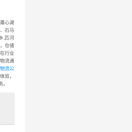
莆心湖
、石马
乡,匹河
理，仓储
在行业
物流通
物流公
体验，
务。