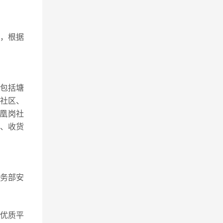
，根据
包括塘
社区、
凰岗社
、收货
业务部安
的优质平