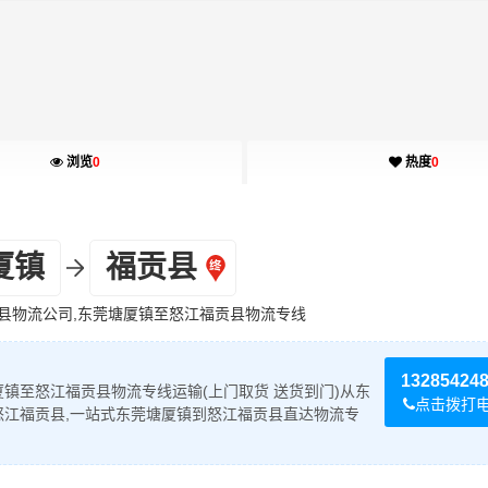
浏览
0
热度
0
厦镇
福贡县
县物流公司,东莞塘厦镇至怒江福贡县物流专线
13285424
镇至怒江福贡县物流专线运输(上门取货 送货到门)从东
点击拨打
怒江福贡县,一站式东莞塘厦镇到怒江福贡县直达物流专