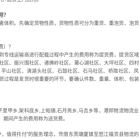
用？
者体积。先确定货物性质，货物性质可分为重货、重泡货、泡货
费）？
到专线运输商进行配载过程中产生的费用称为提货费，提货区域
社区、振兴围社区、诸佛岭社区、莆心湖社区、大坪社区、四村
、平山社区、清湖头社区、石鼓社区、石马社区、桥陇社区、凤
货过程是发货时很重要的环节，要确认件数、重量、体积、包装
子里甲乡,架科底乡,上帕镇,石月亮乡,马吉乡等，港邦物流物流
，期间产生的费用称为送货费。
护，值得托付”的服务理念，凭借东莞塘厦镇至怒江福贡县物流