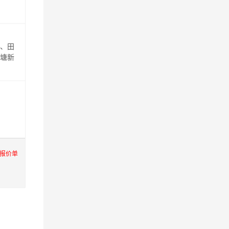
区、田
、塘新
报价单