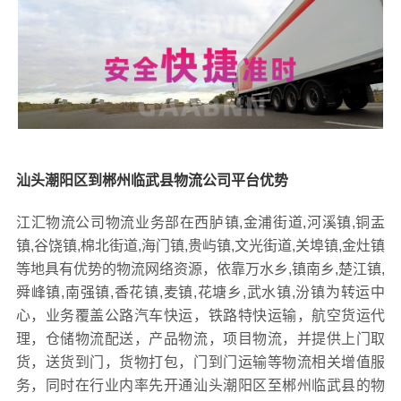
汕头潮阳区到郴州临武县物流公司平台优势
江汇物流公司物流业务部在西胪镇,金浦街道,河溪镇,铜盂
镇,谷饶镇,棉北街道,海门镇,贵屿镇,文光街道,关埠镇,金灶镇
等地具有优势的物流网络资源，依靠万水乡,镇南乡,楚江镇,
舜峰镇,南强镇,香花镇,麦镇,花塘乡,武水镇,汾镇为转运中
心，业务覆盖公路汽车快运，铁路特快运输，航空货运代
理，仓储物流配送，产品物流，项目物流，并提供上门取
货，送货到门，货物打包，门到门运输等物流相关增值服
务，同时在行业内率先开通汕头潮阳区至郴州临武县的物