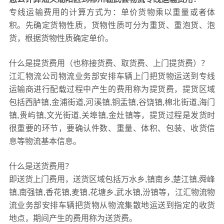
专线运输费用的计算方式为：单价货物乘以重量或者体
积。先确定货物性质，货物性质可分为重货、重泡货、泡
货，根据货物性质确定单价。
什么是提货费用（也称接货费、取货费、上门提货费）？
江汇物流公司物流业务部安排车辆上门把货物运送到专线
运输商进行配载过程中产生的费用称为提货费，提货区域
包括西胪镇,金浦街道,河溪镇,铜盂镇,谷饶镇,棉北街道,海门
镇,贵屿镇,文光街道,关埠镇,金灶镇等，提货过程是发货时
很重要的环节，要确认件数、重量、体积、包装、收货信
息等物流基本信息。
什么是送货费用？
即送货上门费用，送货区域包括万水乡,镇南乡,楚江镇,舜峰
镇,南强镇,香花镇,麦镇,花塘乡,武水镇,汾镇等，江汇物流物
流业务部安排车辆把货物从物流集散地运送到指定的收货
地点，期间产生的费用称为送货费。