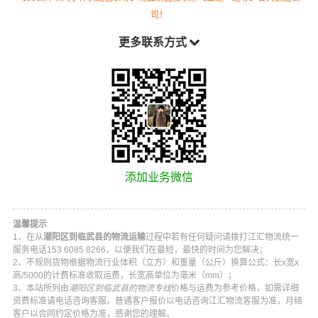
司！
更多联系方式
添加业务微信
温馨提示
1、在从
潮阳区到临武县的物流运输
过程中若有任何疑问请拨打
江汇物流
统一
服务电话
153 6085 8266
，以便我们在最短，最快的时间为您解决；
2、不规则货物根据物流行业体积（立方）和重量（公斤）换算公式：长x宽x
高/5000的计费标准收取运费，长宽高单位为毫米（mm）；
3、本站所列由
潮阳区到临武县的物流专线
价格与运费为参考价格，如需详细
资费标准请电话咨询客服。普通客户报价以电话咨询
江汇物流
客服为准，月结
客户以合同约定价格为准，感谢您的理解。