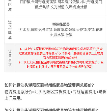
西胪镇,金浦街道,河溪镇,铜盂镇,谷饶镇,棉北街道,海门
区
镇,贵屿镇,文光街道,关埠镇,金灶镇
域
送
郴州临武县
货
万水乡,镇南乡,楚江镇,舜峰镇,南强镇,香花镇,麦镇,花塘
区
乡,武水镇,汾镇
域
1、以上汕头潮阳区至郴州临武县物流运费仅为站到站报价(不含
注
取货送货存储包装上楼等费用)仅作参考，准确报价请以江汇物流
意
官方客服实际报价单为准！
事
2、以上汕头潮阳区至郴州临武县物流价格仅为零担散货报价、且
项
时间具有时效性，随季节变动或货物规格略有浮动！
如何计算汕头潮阳区到郴州临武县物流费用总报价？
物流费用总报价=汕头潮阳区提货费用+专线运输费用+送货
上门费用。
怎么计算汕头潮阳区到郴州临武县物流专线运输费用？