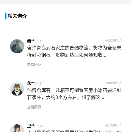
相关询价
秦**
81
0人
07-14
咨询青岛到石家庄的普通物流，货物为全新未
拆封彩钢板，货物到达后如何通知收...
查看回复
朱**
80
0人
07-14
淄博仓库有十几箱不可倒置客房小冰箱要送到
石家庄，大约3个方左右，想了解这...
查看回复
卫**
75
0人
07-14