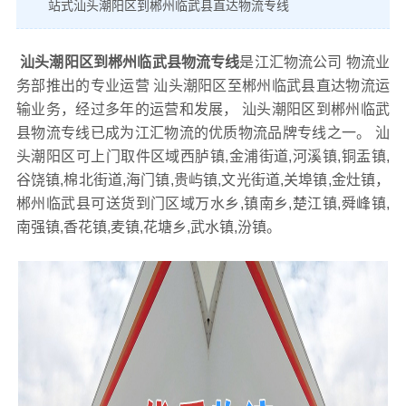
站式汕头潮阳区到郴州临武县直达物流专线
汕头潮阳区到郴州临武县物流专线
是江汇物流公司 物流业
务部推出的专业运营 汕头潮阳区至郴州临武县直达物流运
输业务，经过多年的运营和发展， 汕头潮阳区到郴州临武
县物流专线已成为江汇物流的优质物流品牌专线之一。 汕
头潮阳区可上门取件区域西胪镇,金浦街道,河溪镇,铜盂镇,
谷饶镇,棉北街道,海门镇,贵屿镇,文光街道,关埠镇,金灶镇，
郴州临武县可送货到门区域万水乡,镇南乡,楚江镇,舜峰镇,
南强镇,香花镇,麦镇,花塘乡,武水镇,汾镇。