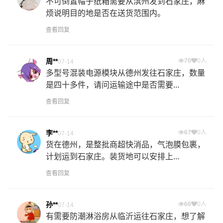
不可倒置帽子纸箱需要从滨州发到石家庄，麻
烦说明目的地是否在送货范围内。
查看回复
周**
70
0人
07-14
多型号混装电源模块从德州发往石家庄，数量
是四十多件，请问运输途中是否需要...
查看回复
李**
67
0人
07-14
货在德州，是整批商超快消品，气泡膜包裹，
计划运到石家庄。装货地可以安排上...
查看回复
孙**
66
0人
07-14
有需要防潮淋浴房从临沂运往石家庄，想了解