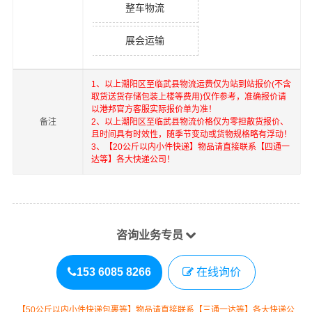
整车物流
展会运输
1、以上
潮阳区
至
临武县
物流运费仅为站到站报价(不含
取货送货存储包装上楼等费用)仅作参考，准确报价请
以港邦官方客服实际报价单为准！
备注
2、以上
潮阳区
至
临武县
物流价格仅为零担散货报价、
且时间具有时效性，随季节变动或货物规格略有浮动！
3、【20公斤以内小件快递】物品请直接联系【四通一
达等】各大快递公司！
咨询业务专员
153 6085 8266
在线询价
【50公斤以内小件快递包裹等】物品请直接联系【三通一达等】各大快递公