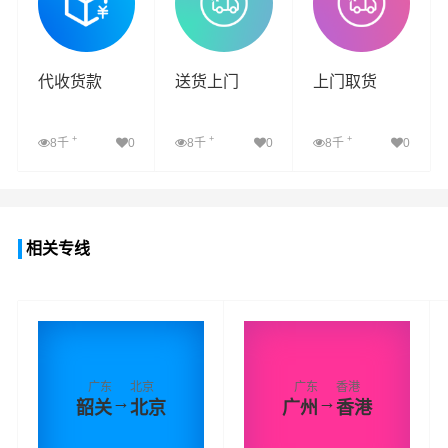
代收货款
送货上门
上门取货
+
+
+
8千
0
8千
0
8千
0
查看详细
查看详细
查看详细
相关专线
广东
北京
广东
香港
→
→
韶关
北京
广州
香港