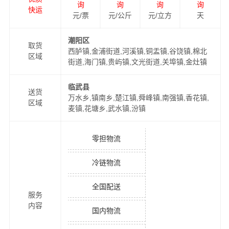
询
询
询
询
快运
元/票
元/公斤
元/立方
天
潮阳区
取货
西胪镇,金浦街道,河溪镇,铜盂镇,谷饶镇,棉北
区域
街道,海门镇,贵屿镇,文光街道,关埠镇,金灶镇
临武县
送货
万水乡,镇南乡,楚江镇,舜峰镇,南强镇,香花镇,
区域
麦镇,花塘乡,武水镇,汾镇
零担物流
冷链物流
全国配送
服务
内容
国内物流