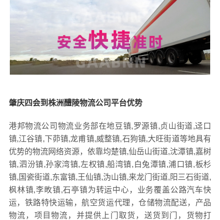
肇庆四会到株洲醴陵物流公司平台优势
港邦物流公司物流业务部在地豆镇,罗源镇,贞山街道,迳口
镇,江谷镇,下茆镇,龙甫镇,威整镇,石狗镇,大旺街道等地具有
优势的物流网络资源，依靠均楚镇,仙岳山街道,沈潭镇,嘉树
镇,泗汾镇,孙家湾镇,左权镇,船湾镇,白兔潭镇,浦口镇,板杉
镇,国瓷街道,东富镇,王仙镇,沩山镇,来龙门街道,阳三石街道,
枫林镇,李畋镇,石亭镇为转运中心，业务覆盖公路汽车快
运，铁路特快运输，航空货运代理，仓储物流配送，产品
物流，项目物流，并提供上门取货，送货到门，货物打