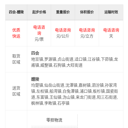
四会-醴陵
起步价格
重量报价
体积报价
运输时效
电话咨
优质
电话咨询
电话咨询
电话咨询
询
快运
元/公斤
元/立方
天
元/票
四会
取货
地豆镇,罗源镇,贞山街道,迳口镇,江谷镇,下茆镇,龙
区域
甫镇,威整镇,石狗镇,大旺街道
醴陵
均楚镇,仙岳山街道,沈潭镇,嘉树镇,泗汾镇,孙家湾
送货
镇,左权镇,船湾镇,白兔潭镇,浦口镇,板杉镇,国瓷街
区域
道,东富镇,王仙镇,沩山镇,来龙门街道,阳三石街道,
枫林镇,李畋镇,石亭镇
零担物流