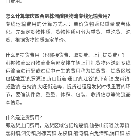
门费用。
怎么计算肇庆四会到株洲醴陵物流专线运输费用？
专线运输费用的计算方式为：单价货物乘以重量或者体
积。先确定货物性质，货物性质可分为重货、重泡货、泡
货，根据货物性质确定单价。
什么是提货费用（也称接货费、取货费、上门提货费）？
港邦物流公司物流业务部安排车辆上门把货物运送到专线
运输商进行配载过程中产生的费用称为提货费，提货区域
包括地豆镇,罗源镇,贞山街道,迳口镇,江谷镇,下茆镇,龙甫镇,
威整镇,石狗镇,大旺街道等，提货过程是发货时很重要的环
节，要确认件数、重量、体积、包装、收货信息等物流基
本信息。
什么是送货费用？
即送货上门费用，送货区域包括均楚镇,仙岳山街道,沈潭镇,
嘉树镇,泗汾镇,孙家湾镇,左权镇,船湾镇,白兔潭镇,浦口镇,板