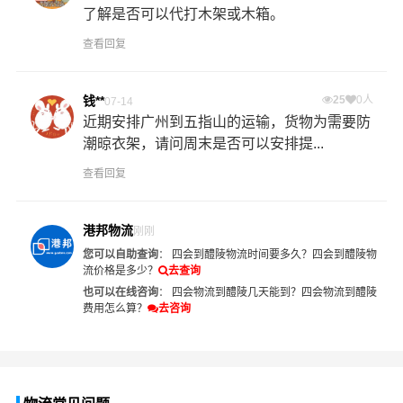
了解是否可以代打木架或木箱。
查看回复
钱**
25
0人
07-14
近期安排广州到五指山的运输，货物为需要防
潮晾衣架，请问周末是否可以安排提...
查看回复
港邦物流
刚刚
您可以自助查询
：
四会到醴陵物流时间要多久？
四会到醴陵物
流价格是多少？
去查询
也可以在线咨询
：
四会物流到醴陵几天能到？
四会物流到醴陵
费用怎么算？
去咨询