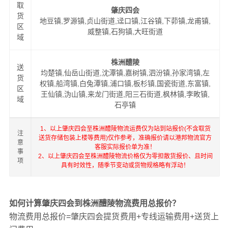
取
肇庆四会
货
地豆镇,罗源镇,贞山街道,迳口镇,江谷镇,下茆镇,龙甫镇,
区
威整镇,石狗镇,大旺街道
域
株洲醴陵
送
均楚镇,仙岳山街道,沈潭镇,嘉树镇,泗汾镇,孙家湾镇,左
货
权镇,船湾镇,白兔潭镇,浦口镇,板杉镇,国瓷街道,东富镇,
区
王仙镇,沩山镇,来龙门街道,阳三石街道,枫林镇,李畋镇,
域
石亭镇
1、以上肇庆四会至株洲醴陵物流运费仅为站到站报价(不含取货
注
送货存储包装上楼等费用)仅作参考，准确报价请以港邦物流官方
意
客服实际报价单为准！
事
2、以上肇庆四会至株洲醴陵物流价格仅为零担散货报价、且时间
项
具有时效性，随季节变动或货物规格略有浮动！
如何计算肇庆四会到株洲醴陵物流费用总报价？
物流费用总报价=肇庆四会提货费用+专线运输费用+送货上