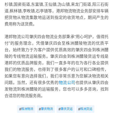
杉镇,国瓷街道,东富镇,王仙镇,沩山镇,来龙门街道,阳三石街
道,枫林镇,李畋镇,石亭镇等，港邦物流物流业务部安排车辆
把货物从物流集散地运送到指定的收货地点，期间产生的
费用称为送货费。
港邦物流公司肇庆四会物流业务部秉承“用心呵护，值得托
付”的服务理念，凭借肇庆四会至株洲醴陵物流的优质平
台，始终致力于为客户提供优质高效的肇庆四会到株洲醴
陵的专线物流运输服务。肇庆四会到株洲醴陵货运专线是
港邦的优质品牌服务，我们一直多年的在为各行各业提供
我们的物流服务，也得到了很多客户的认可和口碑相传，
如果您有意向选择我们，我们非常乐意为您解决物流相关
问题。当然，还有很多优秀的
物流公司
也提供从肇庆四会
发物流到株洲醴陵的运输服务，您也可以多多咨询，找到
合适您的物流服务商。
#
#
#
#
株洲物流
肇庆物流
肇庆货运
株洲货运