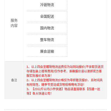
冷链物流
全国配送
服务
内容
国内物流
整车物流
展会运输
1、以上
四会
至
醴陵
物流运费仅为站到站报价(不含取货送货
存储包装上楼等费用)仅作参考，准确报价请以港邦官方客
服实际报价单为准！
备注
2、以上
四会
至
醴陵
物流价格仅为零担散货报价、且时间具
有时效性，随季节变动或货物规格略有浮动！
3、【20公斤以内小件快递】物品请直接联系【四通一达
等】各大快递公司！