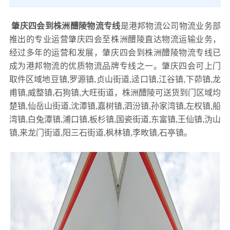
肇庆四会到株洲醴陵物流专线
是港邦物流公司物流业务部
推出的专业运营肇庆四会至株洲醴陵直达物流运输业务，
经过多年的运营和发展，肇庆四会到株洲醴陵物流专线已
成为港邦物流的优质物流品牌专线之一。肇庆四会可上门
取件区域地豆镇,罗源镇,贞山街道,迳口镇,江谷镇,下茆镇,龙
甫镇,威整镇,石狗镇,大旺街道，株洲醴陵可送货到门区域均
楚镇,仙岳山街道,沈潭镇,嘉树镇,泗汾镇,孙家湾镇,左权镇,船
湾镇,白兔潭镇,浦口镇,板杉镇,国瓷街道,东富镇,王仙镇,沩山
镇,来龙门街道,阳三石街道,枫林镇,李畋镇,石亭镇。