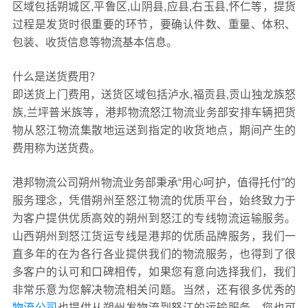
区域包括朔城区,平鲁区,山阴县,应县,右玉县,怀仁等，提货
过程是发货时很重要的环节，要确认件数、重量、体积、
包装、收货信息等物流基本信息。
什么是送货费用？
即送货上门费用，送货区域包括泸水,福贡县,贡山独龙族怒
族,兰坪普米族等，港邦物流怒江物流业务部安排车辆把货
物从怒江物流集散地运送到指定的收货地点，期间产生的
费用称为送货费。
港邦物流公司朔州物流业务部秉承“用心呵护，值得托付”的
服务理念，凭借朔州至怒江物流的优质平台，始终致力于
为客户提供优质高效的朔州到怒江的专线物流运输服务。
山西朔州到怒江货运专线是港邦的优质品牌服务，我们一
直多年的在为各行各业提供我们的物流服务，也得到了很
多客户的认可和口碑相传，如果您有意向选择我们，我们
非常乐意为您解决物流相关问题。当然，还有很多优秀的
物流公司
也提供从朔州发物流到怒江的运输服务，您也可