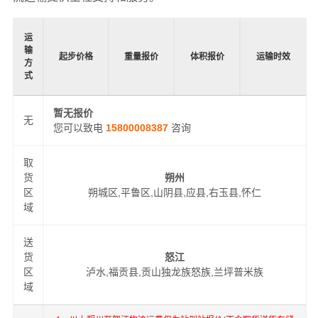
运
输
起步价格
重量报价
体积报价
运输时效
方
式
暂无报价
无
您可以致电
15800008387
咨询
取
货
朔州
区
朔城区,平鲁区,山阴县,应县,右玉县,怀仁
域
送
货
怒江
区
泸水,福贡县,贡山独龙族怒族,兰坪普米族
域