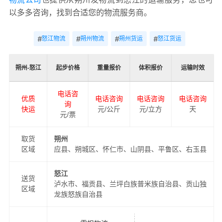
以多多咨询，找到合适您的物流服务商。
#
#
#
#
怒江物流
朔州物流
朔州货运
怒江货运
朔州-怒江
起步价格
重量报价
体积报价
运输时效
电话咨
优质
电话咨询
电话咨询
电话咨询
询
快运
元/公斤
元/立方
天
元/票
取货
朔州
区域
应县、朔城区、怀仁市、山阴县、平鲁区、右玉县
怒江
送货
泸水市、福贡县、兰坪白族普米族自治县、贡山独
区域
龙族怒族自治县