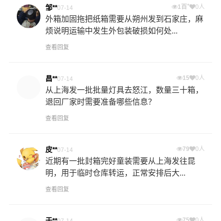
+
邹**
1百
0人
07-14
外箱加固拖把纸箱需要从朔州发到石家庄，麻
烦说明运输中发生外包装破损如何处...
查看回复
昌**
15
0人
07-14
从上海发一批批量灯具去怒江，数量三十箱，
退回厂家时需要准备哪些信息？
查看回复
皮**
79
0人
07-14
近期有一批封箱完好童装需要从上海发往昆
明，用于临时仓库转运，正常安排后大...
查看回复
于**
75
0人
07-14