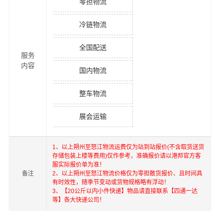
零担物流
冷链物流
全国配送
服务
内容
国内物流
整车物流
展会运输
1、以上
朔州
至
怒江
物流运费仅为站到站报价(不含取货送货
存储包装上楼等费用)仅作参考，准确报价请以港邦官方客
服实际报价单为准！
备注
2、以上
朔州
至
怒江
物流价格仅为零担散货报价、且时间具
有时效性，随季节变动或货物规格略有浮动！
3、【20公斤以内小件快递】物品请直接联系【四通一达
等】各大快递公司！