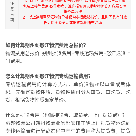
1、以上朔州至怒江物流运费仅为站到站报价(不含取货送货存储
注
包装上楼等费用)仅作参考，准确报价请以港邦物流官方客服实际
意
报价单为准！
事
2、以上朔州至怒江物流价格仅为零担散货报价、且时间具有时效
项
性，随季节变动或货物规格略有浮动！
如何计算朔州到怒江物流费用总报价？
物流费用总报价=朔州提货费用+专线运输费用+怒江送货上
门费用。
怎么计算朔州到怒江物流专线运输费用？
专线运输费用的计算方式为：单价货物乘以重量或者体
积。先确定货物性质，货物性质可分为重货、重泡货、泡
货，根据货物性质确定单价。
什么是提货费用（也称接货费、取货费、上门提货费）？
港邦物流公司朔州物流业务部安排车辆上门把货物运送到
专线运输商进行配载过程中产生的费用称为提货费，提货