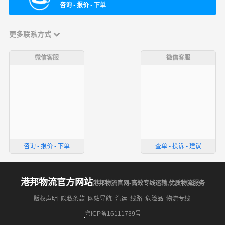
咨询 ▪ 报价 ▪ 下单
更多联系方式
微信客服
微信客服
咨询 ▪ 报价 ▪ 下单
查单 ▪ 投诉 ▪ 建议
港邦物流官方网站
港邦物流官网-高效专线运输,优质物流服务
版权声明
隐私条款
网站导航
汽运
线路
危险品
物流专线
粤ICP备16111739号