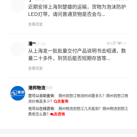
近期安排上海到楚雄的运输，货物为泡沫防护
LED灯带，请问普通货物是否会与...
查看回复
+
潘**
1百
0人
07-14
从上海发一批批量交付产品说明书去昭通，数
量二十多件，到货后能否短期存放等...
查看回复
港邦物流
刚刚
您可以自助查询
：
朔州到怒江物流时间要多久？
朔州到怒江物
流价格是多少？
去查询
也可以在线咨询
：
朔州物流到怒江几天能到？
朔州物流到怒江
费用怎么算？
去咨询