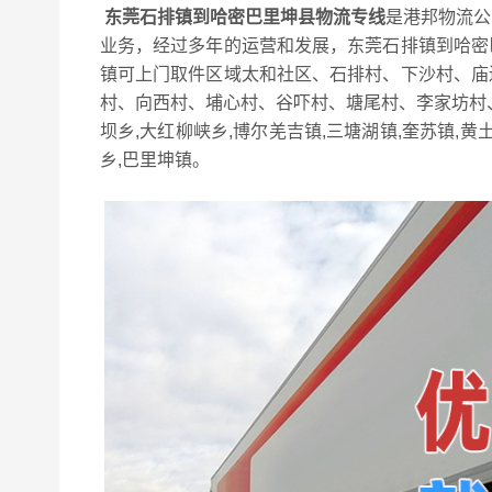
东莞石排镇到哈密巴里坤县物流专线
是港邦物流公
业务，经过多年的运营和发展，东莞石排镇到哈密
镇可上门取件区域太和社区、石排村、下沙村、庙
村、向西村、埔心村、谷吓村、塘尾村、李家坊村
坝乡,大红柳峡乡,博尔羌吉镇,三塘湖镇,奎苏镇,黄
乡,巴里坤镇。