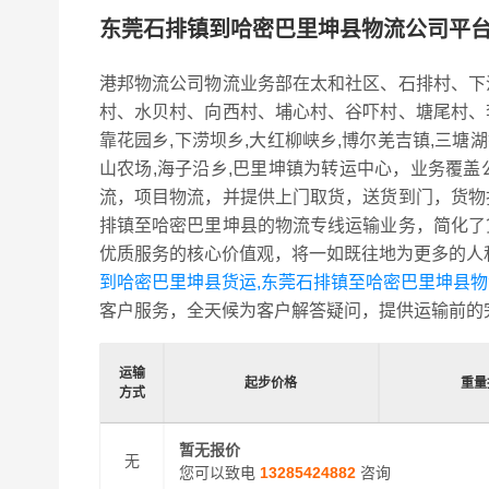
东莞石排镇到哈密巴里坤县物流公司平
港邦物流公司物流业务部在太和社区、石排村、下
村、水贝村、向西村、埔心村、谷吓村、塘尾村、
靠花园乡,下涝坝乡,大红柳峡乡,博尔羌吉镇,三塘湖
山农场,海子沿乡,巴里坤镇为转运中心，业务覆
流，项目物流，并提供上门取货，送货到门，货物
排镇至哈密巴里坤县的物流专线运输业务，简化了
优质服务的核心价值观，将一如既往地为更多的人
到哈密巴里坤县货运,东莞石排镇至哈密巴里坤县
客户服务，全天候为客户解答疑问，提供运输前的
运输
起步价格
重量
方式
暂无报价
无
您可以致电
13285424882
咨询