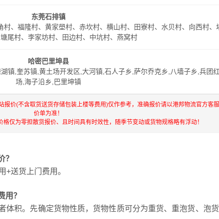
东莞石排镇
角村、福隆村、黄家壆村、赤坎村、横山村、田寮村、水贝村、向西村、
、塘尾村、李家坊村、田边村、中坑村、燕窝村
哈密巴里坤县
塘湖镇,奎苏镇,黄土场开发区,大河镇,石人子乡,萨尔乔克乡,八墙子乡,兵团
场,海子沿乡,巴里坤镇
站报价(不含取货送货存储包装上楼等费用)仅作参考，准确报价请以港邦物流官方客
价单为准！
价格仅为零担散货报价、且时间具有时效性，随季节变动或货物规格略有浮动！
价？
用+送货上门费用。
费用？
者体积。先确定货物性质，货物性质可分为重货、重泡货、泡货