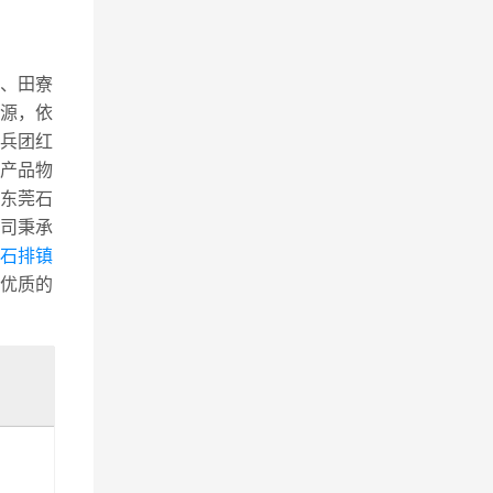
、田寮
源，依
,兵团红
，产品物
东莞石
司秉承
莞石排镇
优质的