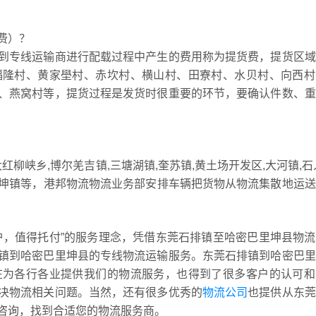
费）？
到专线运输商进行配载过程中产生的费用称为提货费，提货区域
福隆村、黄家壆村、赤坎村、横山村、田寮村、水贝村、向西村
、燕窝村等，提货过程是发货时很重要的环节，要确认件数、重
柳峡乡,博尔羌吉镇,三塘湖镇,奎苏镇,黄土场开发区,大河镇,石
巴里坤镇等，港邦物流物流业务部安排车辆把货物从物流集散地运
护，值得托付”的服务理念，凭借东莞石排镇至哈密巴里坤县物
镇到哈密巴里坤县的专线物流运输服务。东莞石排镇到哈密巴里
在为各行各业提供我们的物流服务，也得到了很多客户的认可和
决物流相关问题。当然，还有很多优秀的
物流公司
也提供从东莞
咨询，找到合适您的物流服务商。