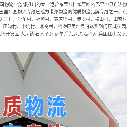
司物流业务部推出的专业运营东莞石排镇至哈密巴里坤县直达物
巴里坤县物流专线已成为港邦物流的优质物流品牌专线之一。东
边王村、沙角村、福隆村、黄家壆村、赤坎村、横山村、田寮村
、田边村、中坑村、燕窝村，哈密巴里坤县可送货到门区域花园
土场开发区,大河镇,石人子乡,萨尔乔克乡,八墙子乡,兵团红山农场