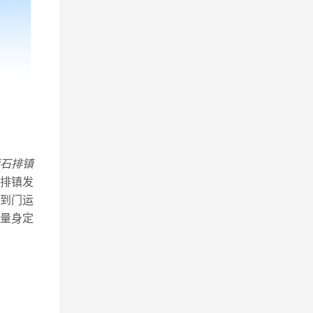
石排镇
排镇发
到门运
量身定