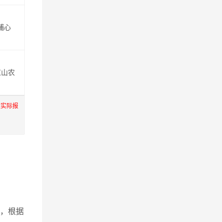
埔心
红山农
服实际报
，根据