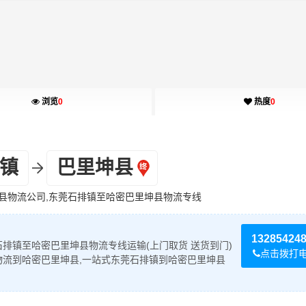
浏览
0
热度
0
镇
巴里坤县
县物流公司,东莞石排镇至哈密巴里坤县物流专线
13285424
排镇至哈密巴里坤县物流专线运输(上门取货 送货到门)
点击拨打
物流到哈密巴里坤县,一站式东莞石排镇到哈密巴里坤县