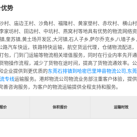
台优势
沙村、庙边王村、沙角村、福隆村、黄家壆村、赤坎村、横山村
李家坊村、田边村、中坑村、燕窝村等地具有优势的物流网络资
镇,奎苏镇,黄土场开发区,大河镇,石人子乡,萨尔乔克乡,八墙子乡
盖公路汽车快运，铁路特快运输，航空货运代理，仓储物流配送
打包，门到门运输等物流相关增值服务，同时在行业内率先开通
货物操作流程，减少了货物在途时间，提高了货物流通效率。公
和企业提供到更优质的
东莞石排镇到哈密巴里坤县物流公司,东
物流专线
运输服务。港邦物流公司物流业务部注重客户体验，提供
完善咨询服务，为客户的物流运输提供全程支持和服务。
报价
体积报价
运输时效