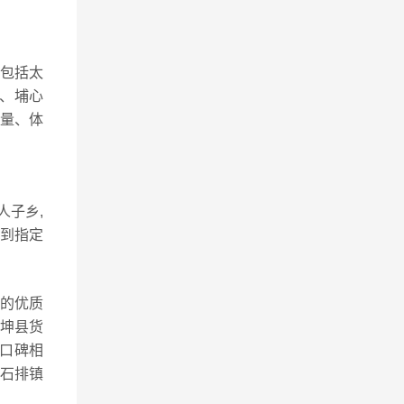
包括太
、埔心
量、体
人子乡,
送到指定
流的优质
坤县货
口碑相
石排镇