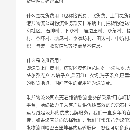
货物性质确定单价。
什么是提货费用（也称接货费、取货费、上门提货
港邦物流公司物流业务部安排车辆上门把货物运送
和社区、石排村、下沙村、庙边王村、沙角村、
村、谷吓村、塘尾村、李家坊村、田边村、中坑村
积、包装、收货信息等物流基本信息。
什么是送货费用？
即送货上门费用，送货区域包括花园乡,下涝坝乡,大红
萨尔乔克乡,八墙子乡,兵团红山农场,海子沿乡,
的收货地点，期间产生的费用称为送货费。
港邦物流公司东莞石排镇物流业务部秉承“用心呵
平台，始终致力于为客户提供优质高效的东莞石排
运专线是港邦的优质品牌服务，我们一直多年的
传，如果您有意向选择我们，我们非常乐意为您解
发物流到哈密巴里坤县的运输服务，您也可以多多