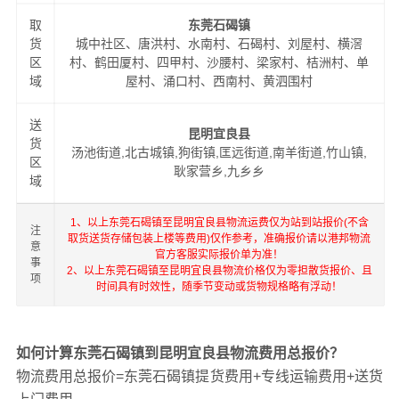
取
东莞石碣镇
货
城中社区、唐洪村、水南村、石碣村、刘屋村、横滘
区
村、鹤田厦村、四甲村、沙腰村、梁家村、桔洲村、单
域
屋村、涌口村、西南村、黄泗围村
送
昆明宜良县
货
汤池街道,北古城镇,狗街镇,匡远街道,南羊街道,竹山镇,
区
耿家营乡,九乡乡
域
1、以上东莞石碣镇至昆明宜良县物流运费仅为站到站报价(不含
注
取货送货存储包装上楼等费用)仅作参考，准确报价请以港邦物流
意
官方客服实际报价单为准！
事
2、以上东莞石碣镇至昆明宜良县物流价格仅为零担散货报价、且
项
时间具有时效性，随季节变动或货物规格略有浮动！
如何计算东莞石碣镇到昆明宜良县物流费用总报价？
物流费用总报价=东莞石碣镇提货费用+专线运输费用+送货