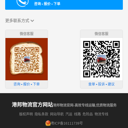
咨询 ▪ 报价 ▪ 下单
更多联系方式
微信客服
微信客服
咨询 ▪ 报价 ▪ 下单
查单 ▪ 投诉 ▪ 建议
港邦物流官方网站
港邦物流官网-高效专线运输,优质物流服务
版权声明
隐私条款
网站导航
汽运
线路
危险品
物流专线
粤ICP备16111739号