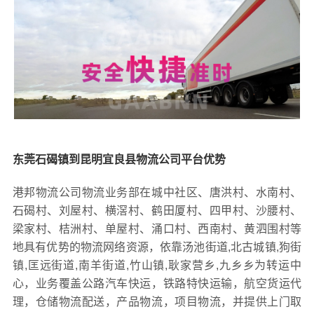
东莞石碣镇到昆明宜良县物流公司平台优势
港邦物流公司物流业务部在城中社区、唐洪村、水南村、
石碣村、刘屋村、横滘村、鹤田厦村、四甲村、沙腰村、
梁家村、桔洲村、单屋村、涌口村、西南村、黄泗围村等
地具有优势的物流网络资源，依靠汤池街道,北古城镇,狗街
镇,匡远街道,南羊街道,竹山镇,耿家营乡,九乡乡为转运中
心，业务覆盖公路汽车快运，铁路特快运输，航空货运代
理，仓储物流配送，产品物流，项目物流，并提供上门取