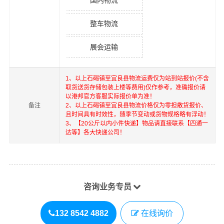
国内物流
整车物流
展会运输
1、以上
石碣镇
至
宜良县
物流运费仅为站到站报价(不含
取货送货存储包装上楼等费用)仅作参考，准确报价请
以港邦官方客服实际报价单为准！
备注
2、以上
石碣镇
至
宜良县
物流价格仅为零担散货报价、
且时间具有时效性，随季节变动或货物规格略有浮动！
3、【20公斤以内小件快递】物品请直接联系【四通一
达等】各大快递公司！
咨询业务专员
132 8542 4882
在线询价