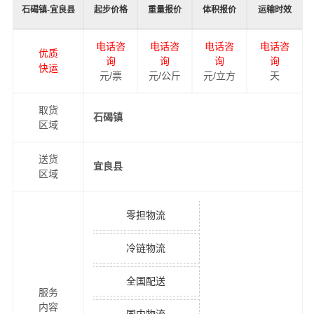
石碣镇-宜良县
起步价格
重量报价
体积报价
运输时效
电话咨
电话咨
电话咨
电话咨
优质
询
询
询
询
快运
元/票
元/公斤
元/立方
天
取货
石碣镇
区域
送货
宜良县
区域
零担物流
冷链物流
全国配送
服务
内容