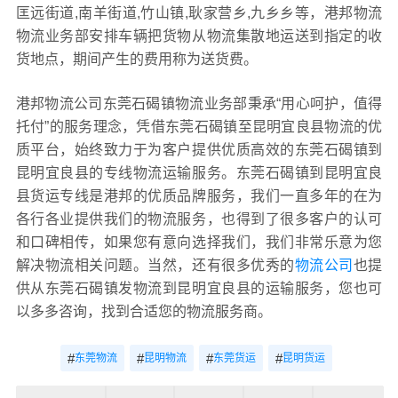
匡远街道,南羊街道,竹山镇,耿家营乡,九乡乡等，港邦物流
物流业务部安排车辆把货物从物流集散地运送到指定的收
货地点，期间产生的费用称为送货费。
港邦物流公司东莞石碣镇物流业务部秉承“用心呵护，值得
托付”的服务理念，凭借东莞石碣镇至昆明宜良县物流的优
质平台，始终致力于为客户提供优质高效的东莞石碣镇到
昆明宜良县的专线物流运输服务。东莞石碣镇到昆明宜良
县货运专线是港邦的优质品牌服务，我们一直多年的在为
各行各业提供我们的物流服务，也得到了很多客户的认可
和口碑相传，如果您有意向选择我们，我们非常乐意为您
解决物流相关问题。当然，还有很多优秀的
物流公司
也提
供从东莞石碣镇发物流到昆明宜良县的运输服务，您也可
以多多咨询，找到合适您的物流服务商。
#
#
#
#
东莞物流
昆明物流
东莞货运
昆明货运