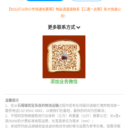
【50公斤以内小件快递包裹等】物品请直接联系【三通一达等】各大快递公
司！
更多联系方式
添加业务微信
温馨提示
1、在从
石碣镇到宜良县的物流运输
过程中若有任何疑问请拨打
港邦物流
统一
服务电话
132 8542 4882
，以便我们在最短，最快的时间为您解决；
2、不规则货物根据物流行业体积（立方）和重量（公斤）换算公式：长x宽x
高/5000的计费标准收取运费，长宽高单位为毫米（mm）；
3、本站所列由
石碣镇到宜良县的物流专线
价格与运费为参考价格，如需详细