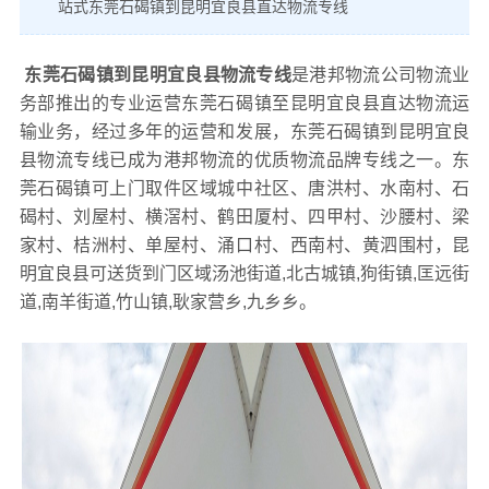
站式东莞石碣镇到昆明宜良县直达物流专线
东莞石碣镇到昆明宜良县物流专线
是港邦物流公司物流业
务部推出的专业运营东莞石碣镇至昆明宜良县直达物流运
输业务，经过多年的运营和发展，东莞石碣镇到昆明宜良
县物流专线已成为港邦物流的优质物流品牌专线之一。东
莞石碣镇可上门取件区域城中社区、唐洪村、水南村、石
碣村、刘屋村、横滘村、鹤田厦村、四甲村、沙腰村、梁
家村、桔洲村、单屋村、涌口村、西南村、黄泗围村，昆
明宜良县可送货到门区域汤池街道,北古城镇,狗街镇,匡远街
道,南羊街道,竹山镇,耿家营乡,九乡乡。