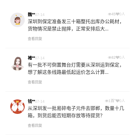
魏**
45
0人
07-14
深圳到保定准备发三十箱整托出库办公耗材，
货物情况是禁止抛摔，正常安排后大...
查看回复
褚**
82
0人
07-14
有一批不可倒置舞台灯需要从深圳运到保定，
想了解这条线路最低起运价怎么计算...
查看回复
+
钱**
1百
0人
07-14
从深圳发一批易碎电子元件去邯郸，数量十几
箱，到货后能否短期存放等待提货？
查看回复