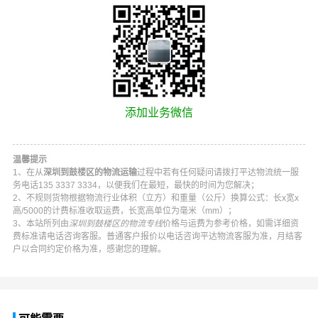
添加业务微信
温馨提示
1、在从
深圳到鼓楼区的物流运输
过程中若有任何疑问请拨打
平达物流
统一服
务电话
135 3337 3334
，以便我们在最短，最快的时间为您解决；
2、不规则货物根据物流行业体积（立方）和重量（公斤）换算公式：长x宽x
高/5000的计费标准收取运费，长宽高单位为毫米（mm）；
3、本站所列由
深圳到鼓楼区的物流专线
价格与运费为参考价格，如需详细资
费标准请电话咨询客服。普通客户报价以电话咨询
平达物流
客服为准，月结客
户以合同约定价格为准，感谢您的理解。