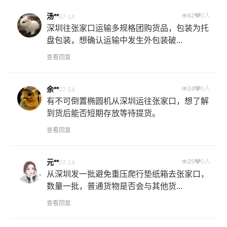
汤**
62
0人
07-14
深圳往张家口运输多规格团购货品，包装为托
盘包装，想确认运输中发生外包装破...
查看回复
余**
24
0人
07-14
有不可倒置椭圆机从深圳运往张家口，想了解
到货后能否短期存放等待提货。
查看回复
元**
25
0人
07-14
从深圳发一批避免重压爬行垫纸箱去张家口，
数量一批，普通货物是否会与其他货...
查看回复