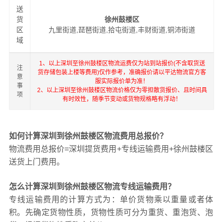
送
货
徐州鼓楼区
区
九里街道,琵琶街道,拾屯街道,丰财街道,铜沛街道
域
1、以上深圳至徐州鼓楼区物流运费仅为站到站报价(不含取货送
注
货存储包装上楼等费用)仅作参考，准确报价请以平达物流官方客
意
服实际报价单为准！
事
2、以上深圳至徐州鼓楼区物流价格仅为零担散货报价、且时间具
项
有时效性，随季节变动或货物规格略有浮动！
如何计算深圳到徐州鼓楼区物流费用总报价？
物流费用总报价=深圳提货费用+专线运输费用+徐州鼓楼区
送货上门费用。
怎么计算深圳到徐州鼓楼区物流专线运输费用？
专线运输费用的计算方式为：单价货物乘以重量或者体
积。先确定货物性质，货物性质可分为重货、重泡货、泡