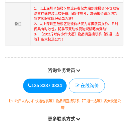
1、以上
深圳
至
鼓楼区
物流运费仅为站到站报价(不含取货
送货存储包装上楼等费用)仅作参考，准确报价请以港邦
官方客服实际报价单为准！
备注
2、以上
深圳
至
鼓楼区
物流价格仅为零担散货报价、且时
间具有时效性，随季节变动或货物规格略有浮动！
3、【20公斤以内小件快递】物品请直接联系【四通一达
等】各大快递公司！
咨询业务专员
135 3337 3334
在线询价
【50公斤以内小件快递包裹等】物品请直接联系【三通一达等】各大快递公
司！
更多联系方式