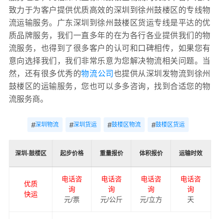
致力于为客户提供优质高效的深圳到徐州鼓楼区的专线物
流运输服务。广东深圳到徐州鼓楼区货运专线是平达的优
质品牌服务，我们一直多年的在为各行各业提供我们的物
流服务，也得到了很多客户的认可和口碑相传，如果您有
意向选择我们，我们非常乐意为您解决物流相关问题。当
然，还有很多优秀的
物流公司
也提供从深圳发物流到徐州
鼓楼区的运输服务，您也可以多多咨询，找到合适您的物
流服务商。
#
#
#
#
深圳物流
深圳货运
鼓楼区物流
鼓楼区货运
深圳-鼓楼区
起步价格
重量报价
体积报价
运输时效
电话咨
电话咨
电话咨
电话咨
优质
询
询
询
询
快运
元/票
元/公斤
元/立方
天